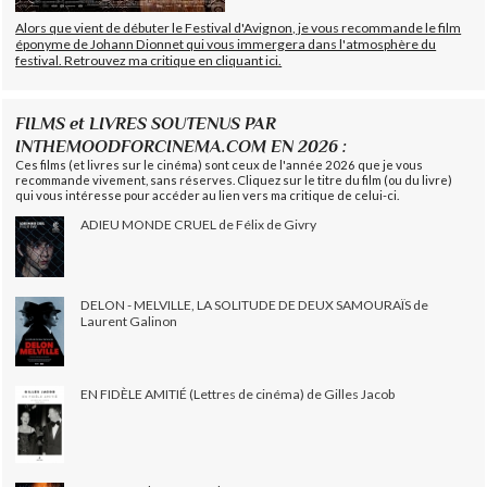
Alors que vient de débuter le Festival d'Avignon, je vous recommande le film
éponyme de Johann Dionnet qui vous immergera dans l'atmosphère du
festival. Retrouvez ma critique en cliquant ici.
FILMS et LIVRES SOUTENUS PAR
INTHEMOODFORCINEMA.COM EN 2026 :
Ces films (et livres sur le cinéma) sont ceux de l'année 2026 que je vous
recommande vivement, sans réserves. Cliquez sur le titre du film (ou du livre)
qui vous intéresse pour accéder au lien vers ma critique de celui-ci.
ADIEU MONDE CRUEL de Félix de Givry
DELON - MELVILLE, LA SOLITUDE DE DEUX SAMOURAÏS de
Laurent Galinon
EN FIDÈLE AMITIÉ (Lettres de cinéma) de Gilles Jacob