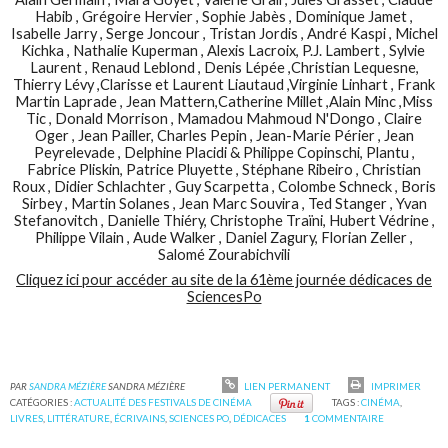
Habib , Grégoire Hervier , Sophie Jabès , Dominique Jamet ,
Isabelle Jarry , Serge Joncour , Tristan Jordis , André Kaspi , Michel
Kichka , Nathalie Kuperman , Alexis Lacroix, P.J. Lambert , Sylvie
Laurent , Renaud Leblond , Denis Lépée ,Christian Lequesne,
Thierry Lévy ,Clarisse et Laurent Liautaud ,Virginie Linhart , Frank
Martin Laprade , Jean Mattern,Catherine Millet ,Alain Minc ,Miss
Tic , Donald Morrison , Mamadou Mahmoud N'Dongo , Claire
Oger , Jean Pailler, Charles Pepin , Jean-Marie Périer , Jean
Peyrelevade , Delphine Placidi & Philippe Copinschi, Plantu ,
Fabrice Pliskin, Patrice Pluyette , Stéphane Ribeiro , Christian
Roux , Didier Schlachter , Guy Scarpetta , Colombe Schneck , Boris
Sirbey , Martin Solanes , Jean Marc Souvira , Ted Stanger , Yvan
Stefanovitch , Danielle Thiéry, Christophe Traïni, Hubert Védrine ,
Philippe Vilain , Aude Walker , Daniel Zagury, Florian Zeller ,
Salomé Zourabichvili
Cliquez ici pour accéder au site de la 61ème journée dédicaces de
SciencesPo
PAR
SANDRA MÉZIÈRE
SANDRA MÉZIÈRE
LIEN PERMANENT
IMPRIMER
CATÉGORIES :
ACTUALITÉ DES FESTIVALS DE CINÉMA
TAGS :
CINÉMA
,
LIVRES
,
LITTÉRATURE
,
ÉCRIVAINS
,
SCIENCES PO
,
DÉDICACES
1
COMMENTAIRE