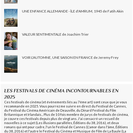
UNE ENFANCE ALLEMANDE - ÎLE d'AMRUM, 1945 de Fatih Akin
VALEUR SENTIMENTALE de Joachim Trier
VOIR L'AUTOMNE, UNE SAISON EN FRANCE de Jeremy Frey
LES FESTIVALS DE CINÉMA INCONTOURNABLES EN
2025
Ces festivals de cinéma (et évènements liés au 7ème art) sont ceux que je vous
recommande en 2025. Vous pourrez me suivre en direct du Festival de Cannes,
du Festival du Cinéma Américain de Deauville, du Dinard Festival du Film
Britannique et Irlandais... Plus de 10 fois membre de jurys de festivals de cinéma,
je couvre ces festivals depuis plus de vingt ans. J'ai consacré un recueil de
nouvelles à ce sujet (Les illusions parallèles, Éditions du 38, 2016), et deux
romans qui ont pour cadre, l'un le Festival de Cannes (L'amor dans l'âme, Éditions
du 38, 2016) et l'autre le Festival du Cinéma et Musique de Film de La Baule (La