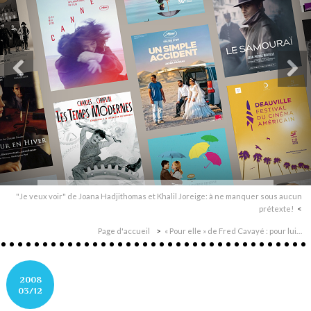
"Je veux voir" de Joana Hadjithomas et Khalil Joreige: à ne manquer sous aucun
prétexte!
Page d'accueil
« Pour elle » de Fred Cavayé : pour lui…
2008
03/12