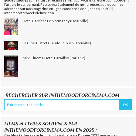
guide ! Cliquez sur le nom de l'établissement qui vous intéresse pour accéder à
l'article le concernant. Retrouvez également de nombreuses autres bonnes
adresses sur mon magazine en ligne consacré à ce sujet depuis 2007,
Inthemoodforhotelsdeluxe.com.
Hôtel Barrière Le Normandy (Deauville)
Le Ciné-Bistrot Claude Lelouch (Trouville)
Mk2 Cinéma Hôtel Paradiso (Paris 12)
RECHERCHER SUR INTHEMOODFORCINEMA.COM
FILMS et LIVRES SOUTENUS PAR
INTHEMOODFORCINEMA.COM EN 2025 :
Ces films (et livres sur le cinéma) sont ceux de l'année 2025 que je vous