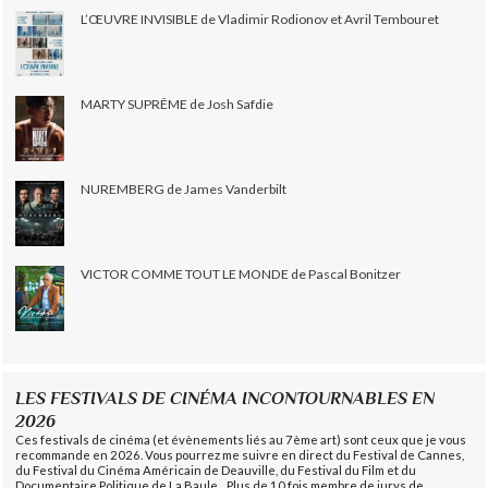
L’ŒUVRE INVISIBLE de Vladimir Rodionov et Avril Tembouret
MARTY SUPRÊME de Josh Safdie
NUREMBERG de James Vanderbilt
VICTOR COMME TOUT LE MONDE de Pascal Bonitzer
LES FESTIVALS DE CINÉMA INCONTOURNABLES EN
2026
Ces festivals de cinéma (et évènements liés au 7ème art) sont ceux que je vous
recommande en 2026. Vous pourrez me suivre en direct du Festival de Cannes,
du Festival du Cinéma Américain de Deauville, du Festival du Film et du
Documentaire Politique de La Baule... Plus de 10 fois membre de jurys de