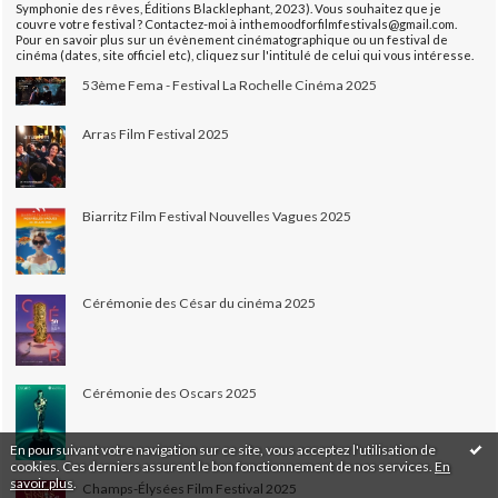
Symphonie des rêves, Éditions Blacklephant, 2023). Vous souhaitez que je
couvre votre festival ? Contactez-moi à inthemoodforfilmfestivals@gmail.com.
Pour en savoir plus sur un évènement cinématographique ou un festival de
cinéma (dates, site officiel etc), cliquez sur l'intitulé de celui qui vous intéresse.
53ème Fema - Festival La Rochelle Cinéma 2025
Arras Film Festival 2025
Biarritz Film Festival Nouvelles Vagues 2025
Cérémonie des César du cinéma 2025
Cérémonie des Oscars 2025
En poursuivant votre navigation sur ce site, vous acceptez l'utilisation de
cookies. Ces derniers assurent le bon fonctionnement de nos services.
En
savoir plus
.
Champs-Élysées Film Festival 2025