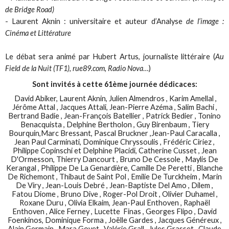
de Bridge Road)
- Laurent Aknin : universitaire et auteur d’Analyse
de l’image :
Cinéma et Littérature
Le débat sera animé par Hubert Artus, journaliste littéraire (
Au
Field de la Nuit (TF1), rue89.com, Radio Nova
…)
Sont invités à cette 61ème journée dédicaces:
David Abiker, Laurent Aknin, Julien Almendros , Karim Amellal ,
Jérôme Attal , Jacques Attali, Jean-Pierre Azéma , Salim Bachi ,
Bertrand Badie , Jean-François Batellier , Patrick Bedier , Tonino
Benacquista , Delphine Bertholon , Guy Birenbaum , Tiery
Bourquin,Marc Bressant, Pascal Bruckner ,Jean-Paul Caracalla ,
Jean Paul Carminati, Dominique Chryssoulis , Frédéric Ciriez ,
Philippe Copinschi et Delphine Placidi, Catherine Cusset , Jean
D'Ormesson, Thierry Dancourt , Bruno De Cessole , Maylis De
Kerangal , Philippe De La Genardière, Camille De Peretti , Blanche
De Richemont , Thibaut de Saint Pol , Emilie De Turckheim , Marin
De Viry , Jean-Louis Debré , Jean-Baptiste Del Amo , Dilem ,
Fatou Diome , Bruno Dive , Roger-Pol Droit , Olivier Duhamel ,
Roxane Duru , Olivia Elkaim, Jean-Paul Enthoven , Raphaël
Enthoven , Alice Ferney , Lucette Finas , Georges Flipo , David
Foenkinos, Dominique Forma , Joëlle Gardes , Jacques Généreux ,
Alain Germain , Mara Goyet , Valérie Grall , Jules Grasset , Claude