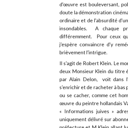
d'œuvre est bouleversant, poly
doute la démonstration cinémat
ordinaire et de l'absurdité d'
insondables. A chaque pro
différemment. Pour ceux qui
j'espère convaincre d'y reméd
brièvement l'intrigue.
Il s'agit de Robert Klein. Le m
deux Monsieur Klein du titre 
par Alain Delon, voit dans 
s'enrichir et de racheter à bas 
ou se cacher, comme cet homm
œuvre du peintre hollandais Van
« Informations juives » adr
uniquement délivré sur abonn
préfecture et M.Klein allant lu