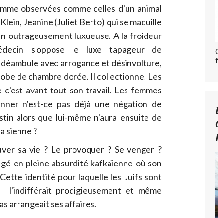
emme observées comme celles d'un animal
Klein, Jeanine (Juliet Berto) qui se maquille
ain outrageusement luxueuse. A la froideur
édecin s'oppose le luxe tapageur de
y déambule avec arrogance et désinvolture,
robe de chambre dorée. Il collectionne. Les
e c'est avant tout son travail. Les femmes
onner n'est-ce pas déjà une négation de
destin alors que lui-même n'aura ensuite de
a sienne ?
ver sa vie ? Le provoquer ? Se venger ?
ngé en pleine absurdité kafkaïenne où son
Cette identité pour laquelle les Juifs sont
à, l'indifférait prodigieusement et même
cas arrangeait ses affaires.