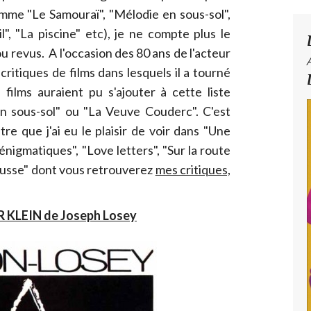
omme "Le Samouraï", "Mélodie en sous-sol",
l", "La piscine" etc), je ne compte plus le
ou revus. A l'occasion des 80 ans de l'acteur
critiques de films dans lesquels il a tourné
films auraient pu s'ajouter à cette liste
en sous-sol" ou "La Veuve Couderc". C'est
re que j'ai eu le plaisir de voir dans "Une
 énigmatiques", "Love letters", "Sur la route
russe" dont vous retrouverez
mes critiques,
 KLEIN de Joseph Losey