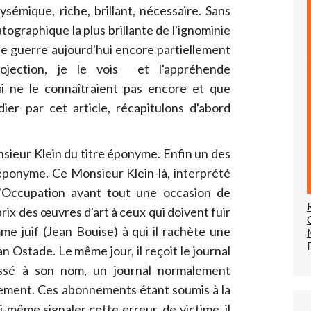
sémique, riche, brillant, nécessaire. Sans
ographique la plus brillante de l'ignominie
une guerre aujourd'hui encore partiellement
jection, je le vois et l'appréhende
 ne le connaîtraient pas encore et que
ier par cet article, récapitulons d'abord
onsieur Klein du titre éponyme. Enfin un des
éponyme. Ce Monsieur Klein-là, interprété
l'Occupation avant tout une occasion de
prix des œuvres d'art à ceux qui doivent fuir
e juif (Jean Bouise) à qui il rachète une
 Ostade. Le même jour, il reçoit le journal
essé à son nom, un journal normalement
ement. Ces abonnements étant soumis à la
i-même signaler cette erreur, de victime, il