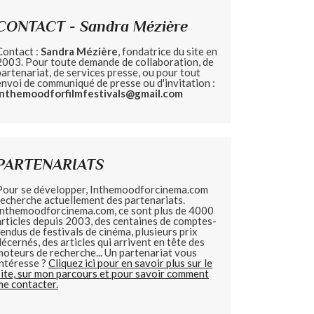
CONTACT - Sandra Mézière
Contact :
Sandra Mézière
, fondatrice du site en
2003. Pour toute demande de collaboration, de
partenariat, de services presse, ou pour tout
envoi de communiqué de presse ou d'invitation :
inthemoodforfilmfestivals@gmail.com
PARTENARIATS
Pour se développer, Inthemoodforcinema.com
recherche actuellement des partenariats.
Inthemoodforcinema.com, ce sont plus de 4000
articles depuis 2003, des centaines de comptes-
rendus de festivals de cinéma, plusieurs prix
décernés, des articles qui arrivent en tête des
moteurs de recherche... Un partenariat vous
intéresse ?
Cliquez ici pour en savoir plus sur le
site, sur mon parcours et pour savoir comment
me contacter.