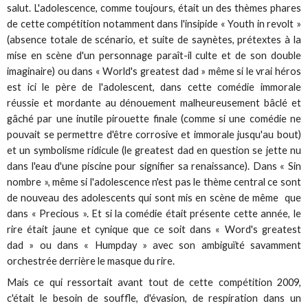
salut. L'adolescence, comme toujours, était un des thèmes phares
de cette compétition notamment dans l'insipide « Youth in revolt »
(absence totale de scénario, et suite de saynètes, prétextes à la
mise en scène d'un personnage paraît-il culte et de son double
imaginaire) ou dans « World's greatest dad » même si le vrai héros
est ici le père de l'adolescent, dans cette comédie immorale
réussie et mordante au dénouement malheureusement bâclé et
gâché par une inutile pirouette finale (comme si une comédie ne
pouvait se permettre d'être corrosive et immorale jusqu'au bout)
et un symbolisme ridicule (le greatest dad en question se jette nu
dans l'eau d'une piscine pour signifier sa renaissance). Dans « Sin
nombre », même si l'adolescence n'est pas le thème central ce sont
de nouveau des adolescents qui sont mis en scène de même que
dans « Precious ». Et si la comédie était présente cette année, le
rire était jaune et cynique que ce soit dans « Word's greatest
dad » ou dans « Humpday » avec son ambiguïté savamment
orchestrée derrière le masque du rire.
Mais ce qui ressortait avant tout de cette compétition 2009,
c'était le besoin de souffle, d'évasion, de respiration dans un