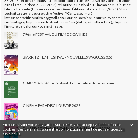
38, 2016), et deux romans qui ont pour cadre, l'un le Festival de Cannes (L'amor
dans l'âme, Éditions du 38, 2016) et l'autre le Festival du Cinéma et Musique de
Film de La Baule (La Symphonie des rêves, Éditions Blacklephant, 2023). Vous
souhaitez que je couvre votre festival ? Contactez-moi à
inthemoodforfilmfestivals@gmail.com. Pour en savoir plus sur un évènement
cinématographique ou un festival de cinéma (dates, site officiel etc), cliquez sur
l'intitulé de celui qui vous intéresse.
79ème FESTIVAL DU FILM DE CANNES
BIARRITZ FILM FESTIVAL - NOUVELLES VAGUES 2026
CIAK ! 2026 - 4ème festival du film italien de patrimoine
CINEMA PARADISO LOUVRE 2026
En poursuivant votre navigation sur ce site, vous acceptez l'utilisation de
DINARD FESTIVAL BRITANNIQUE & IRLANDAIS 2026
cookies. Ces derniers assurent le bon fonctionnement de nos services.
En
savoir plus
.