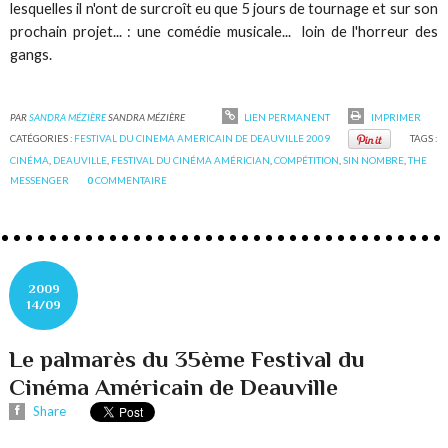
lesquelles il n'ont de surcroît eu que 5 jours de tournage et sur son
prochain projet... : une comédie musicale... loin de l'horreur des
gangs.
PAR
SANDRA MÉZIÈRE
SANDRA MÉZIÈRE
LIEN PERMANENT
IMPRIMER
CATÉGORIES :
FESTIVAL DU CINEMA AMERICAIN DE DEAUVILLE 2009
TAGS :
CINÉMA
,
DEAUVILLE
,
FESTIVAL DU CINÉMA AMÉRICIAN
,
COMPÉTITION
,
SIN NOMBRE
,
THE
MESSENGER
0
COMMENTAIRE
2009
14/09
Le palmarès du 35ème Festival du
Cinéma Américain de Deauville
Share