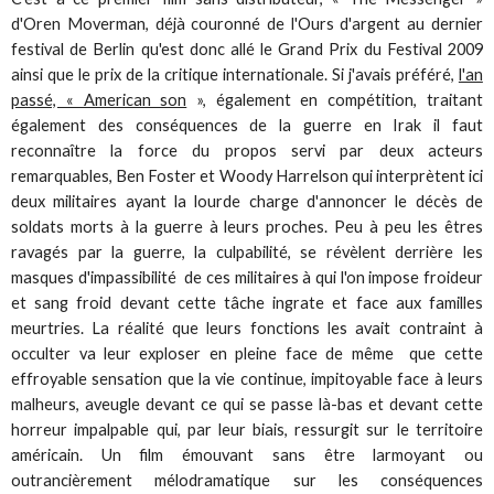
d'Oren Moverman, déjà couronné de l'Ours d'argent au dernier
festival de Berlin qu'est donc allé le Grand Prix du Festival 2009
ainsi que le prix de la critique internationale. Si j'avais préféré,
l'an
passé, « American son
», également en compétition, traitant
également des conséquences de la guerre en Irak il faut
reconnaître la force du propos servi par deux acteurs
remarquables, Ben Foster et Woody Harrelson qui interprètent ici
deux militaires ayant la lourde charge d'annoncer le décès de
soldats morts à la guerre à leurs proches. Peu à peu les êtres
ravagés par la guerre, la culpabilité, se révèlent derrière les
masques d'impassibilité de ces militaires à qui l'on impose froideur
et sang froid devant cette tâche ingrate et face aux familles
meurtries. La réalité que leurs fonctions les avait contraint à
occulter va leur exploser en pleine face de même que cette
effroyable sensation que la vie continue, impitoyable face à leurs
malheurs, aveugle devant ce qui se passe là-bas et devant cette
horreur impalpable qui, par leur biais, ressurgit sur le territoire
américain. Un film émouvant sans être larmoyant ou
outrancièrement mélodramatique sur les conséquences