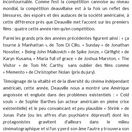
incontournable. Comme l'est la compétition cannoise au niveau
mondial, la compétition deauvillaise est à la fois un reflet des
blessures, des espoirs et des audaces de la société américaine, à
cette différence près que Deauville met l'accent sur les premiers
films : quatre cette année rien qu'en compétition.
Parmi les grands prix des années précédentes figurent ainsi : « ça
tourne à Manhattan », de Tom Di Cillo, « Sunday » de Jonathan
Nossiter, « Being John Malkovich » de Spike Jonze, « Girlfight » de
Karyn Kusama, « Maria full of grace » de Joshua Marston, « The
Visitor » de Tom Mc Carthy sans oublier des films comme
« Memento » de Christopher Nolan (prix du jury).
Témoignage de la vitalité et de la diversité du cinéma indépendant
américain, cette année, Deauville nous a montré une Amérique
angoissée et engluée dans des problèmes existentiels : « Cold
souls » de Sophie Barthes (un acteur américain en pleine crise
existentielle) et le peu convaincant et peu plausible « Shrink » de
Jonas Pate (ou les affres d'un psychiatre dépressif) dont les
protagonistes gravitent d'ailleurs dans le milieu
cinématographique et si l'un y perd son âme l'autre y trouvera son