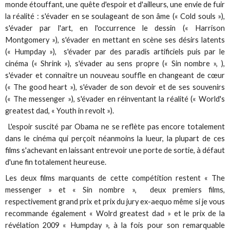
monde étouffant, une quête d'espoir et d'ailleurs, une envie de fuir
la réalité : s'évader en se soulageant de son âme (« Cold souls »),
s'évader par l'art, en l'occurrence le dessin (« Harrison
Montgomery »), s'évader en mettant en scène ses désirs latents
(« Humpday »), s'évader par des paradis artificiels puis par le
cinéma (« Shrink »), s'évader au sens propre (« Sin nombre », ),
s'évader et connaître un nouveau souffle en changeant de cœur
(« The good heart »), s'évader de son devoir et de ses souvenirs
(« The messenger »), s'évader en réinventant la réalité (« World's
greatest dad, « Youth in revolt »).
L'espoir suscité par Obama ne se reflète pas encore totalement
dans le cinéma qui perçoit néanmoins la lueur, la plupart de ces
films s'achevant en laissant entrevoir une porte de sortie, à défaut
d'une fin totalement heureuse.
Les deux films marquants de cette compétition restent « The
messenger » et « Sin nombre », deux premiers films,
respectivement grand prix et prix du jury ex-aequo même si je vous
recommande également « Wolrd greatest dad » et le prix de la
révélation 2009 « Humpday », à la fois pour son remarquable