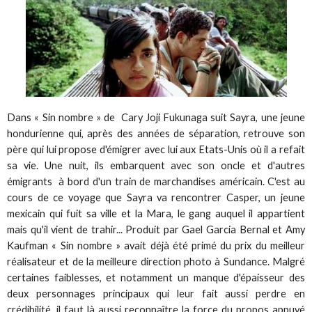
Dans « Sin nombre » de Cary Joji Fukunaga suit Sayra, une jeune
hondurienne qui, après des années de séparation, retrouve son
père qui lui propose d'émigrer avec lui aux Etats-Unis où il a refait
sa vie. Une nuit, ils embarquent avec son oncle et d'autres
émigrants à bord d'un train de marchandises américain. C'est au
cours de ce voyage que Sayra va rencontrer Casper, un jeune
mexicain qui fuit sa ville et la Mara, le gang auquel il appartient
mais qu'il vient de trahir... Produit par Gael Garcia Bernal et Amy
Kaufman « Sin nombre » avait déjà été primé du prix du meilleur
réalisateur et de la meilleure direction photo à Sundance. Malgré
certaines faiblesses, et notamment un manque d'épaisseur des
deux personnages principaux qui leur fait aussi perdre en
crédibilité, il faut là aussi reconnaître la force du propos appuyé