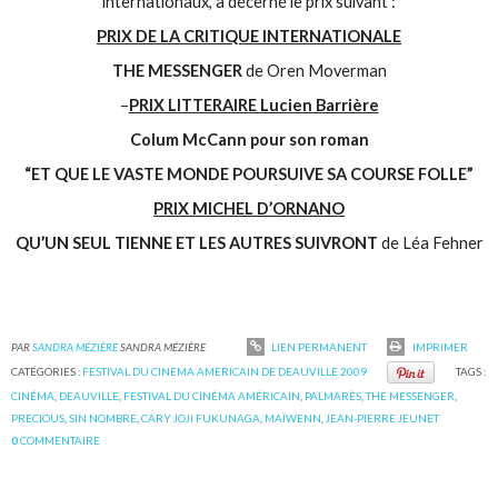
internationaux, a décerné le prix suivant :
PRIX DE LA CRITIQUE INTERNATIONALE
THE MESSENGER
de Oren Moverman
–
PRIX LITTERAIRE Lucien Barrière
Colum McCann pour son roman
“ET QUE LE VASTE MONDE POURSUIVE SA COURSE FOLLE”
PRIX MICHEL D’ORNANO
QU’UN SEUL TIENNE ET LES AUTRES SUIVRONT
de Léa Fehner
PAR
SANDRA MÉZIÈRE
SANDRA MÉZIÈRE
LIEN PERMANENT
IMPRIMER
CATÉGORIES :
FESTIVAL DU CINEMA AMERICAIN DE DEAUVILLE 2009
TAGS :
CINÉMA
,
DEAUVILLE
,
FESTIVAL DU CINÉMA AMÉRICAIN
,
PALMARÈS
,
THE MESSENGER
,
PRECIOUS
,
SIN NOMBRE
,
CARY JOJI FUKUNAGA
,
MAÏWENN
,
JEAN-PIERRE JEUNET
0
COMMENTAIRE