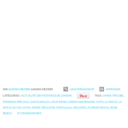
PAR
SANDRA MÉZIÈRE
SANDRA MÉZIÈRE
LIEN PERMANENT
IMPRIMER
CATÉGORIES :
ACTUALITÉ DES FESTIVALS DE CINÉMA
TAGS :
ANNA TRAUBE
,
ÉMISSION SPÉCIALE
,
GAD ELMALEH
,
JEAN RENO
,
JOSEPH WEISMANN
,
JUIFS
,
LA RAFLE
,
LA
RAFLE DU VEL D'HIV
,
MARIE DRUCKER
,
MAX GALLO
,
MÉLANIE LAURENT
,
RAFLE
,
ROSE
BOSCH
5
COMMENTAIRES