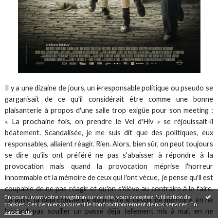
Il y a une dizaine de jours, un
ir
responsable politique ou pseudo se
gargarisait de ce qu'il considérait être comme une bonne
plaisanterie à propos d'une salle trop exigüe pour son meeting :
« La prochaine fois, on prendre le Vel d'Hiv » se réjouissait-il
béatement. Scandalisée, je me suis dit que des politiques, eux
responsables, allaient réagir. Rien. Alors, bien sûr, on peut toujours
se dire qu'ils ont préféré ne pas s'abaisser à répondre à la
provocation mais quand la provocation méprise l'horreur
innommable et la mémoire de ceux qui l'ont vécue, je pense qu'il est
coupable de ne pas réagir et qu'on s'élève au contraire à le faire.
En poursuivant votre navigation sur ce site, vous acceptez l'utilisation de
Là aussi, là déjà commence peut-être le devoir de mémoire, en ne
cookies. Ces derniers assurent le bon fonctionnement de nos services.
En
laissant pas souiller un passé déjà tellement mis à mal, en ne
savoir plus
.