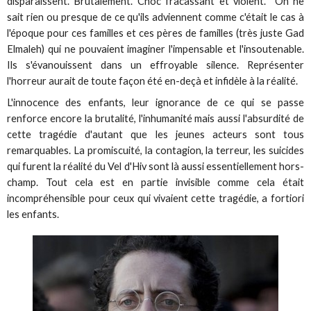
disparaissent. Brutalement. Choc fracassant et violent. On ne
sait rien ou presque de ce qu'ils adviennent comme c'était le cas à
l'époque pour ces familles et ces pères de familles (très juste Gad
Elmaleh) qui ne pouvaient imaginer l'impensable et l'insoutenable.
Ils s'évanouissent dans un effroyable silence. Représenter
l'horreur aurait de toute façon été en-deçà et infidèle à la réalité.
L'innocence des enfants, leur ignorance de ce qui se passe
renforce encore la brutalité, l'inhumanité mais aussi l'absurdité de
cette tragédie d'autant que les jeunes acteurs sont tous
remarquables. La promiscuité, la contagion, la terreur, les suicides
qui furent la réalité du Vel d'Hiv sont là aussi essentiellement hors-
champ. Tout cela est en partie invisible comme cela était
incompréhensible pour ceux qui vivaient cette tragédie, a fortiori
les enfants.