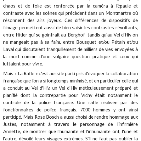
chaos et de folie est renforcée par la caméra à l'épaule et
contraste avec les scènes qui précèdent dans un Montmartre où
résonnent des airs joyeux. Ces différences de dispositifs de
filmage permettent aussi de bien saisir les contrastes révoltants,
entre Hitler qui se goinfrait au Berghof tandis qu'au Vel d'Hiv on
ne mangeait pas à sa faim, entre Bousquet et/ou Pétain et/ou
Laval qui discutaient tranquillement de milliers de vies envoyées à
la mort comme d'une vulgaire question pratique et ceux qui
luttaient pour vivre.
Mais « La Rafle » c'est aussi le parti pris d'évoquer la collaboration
française que l'on a si longtemps minimisé, et en particulier celle qui
a conduit au Vel d'Hiv, un Vel d'Hiv méticuleusement préparé et
planifié dont la contrepartie pour Vichy était notamment le
contrôle de la police française. Une rafle réalisée par des
fonctionnaires de police français. 7000 hommes y ont ainsi
participé. Mais Rose Bosch a aussi choisi de rendre hommage aux
Justes, notamment à travers le personnage de l'infirmière
Annette, de montrer que l'humanité et l'inhumanité ont, l'une et
l'autre, dévoilé leurs visages extrêmes. S'il ne faut pas oublier la