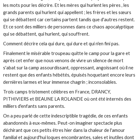
les mots pour les décrire. Et les mères qui hurlent les pères , les
grands parents qui hurlent qui appellent ; les frères et les sœurs
qui se débattent car certains partent tandis que d'autres restent.
Et ce sont des milliers de personnes dans ce chaos apocalyptique
qui se débattent, qui hurlent, qui souffrent.
Comment décrire cela qui dure, qui dure et qui n'en fini pas.
Finalement le misérable troupeau quitte le camp pour la gare et
après cet enfer que nous venons de vivre un silence de mort
s'abat sur la camp assourdissant, oppressant, angoissant où il ne
restent que des enfants hébétés, épuisés hoquetant encore leurs
dernières larmes et leur immense chagrin ; inconsolables.
Trois camps tristement célèbres en France, DRANCY,
PITHIVIERS et BEAUNE LA ROLANDE où ont été internés des
milliers d'enfants sans parents.
On a peu parlé de cette indescriptible tragédie, de ces enfants
abandonnés à eux-mêmes. Peut-on imaginer spectacle plus
déchirant que ces petits êtres hier dans la chaleur de l'amour
familial et aujourd'hui loques encombrantes, sales et inutiles dont