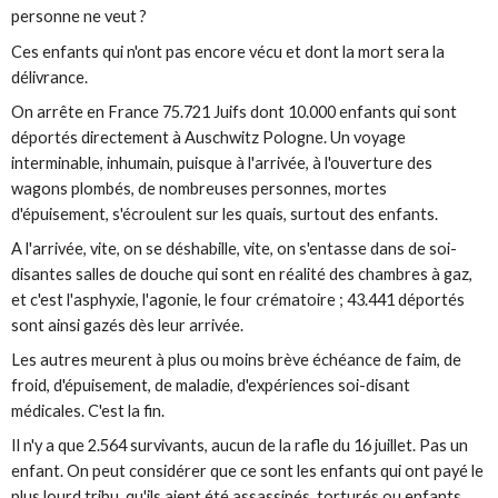
personne ne veut ?
Ces enfants qui n'ont pas encore vécu et dont la mort sera la
délivrance.
On arrête en France 75.721 Juifs dont 10.000 enfants qui sont
déportés directement à Auschwitz Pologne. Un voyage
interminable, inhumain, puisque à l'arrivée, à l'ouverture des
wagons plombés, de nombreuses personnes, mortes
d'épuisement, s'écroulent sur les quais, surtout des enfants.
A l'arrivée, vite, on se déshabille, vite, on s'entasse dans de soi-
disantes salles de douche qui sont en réalité des chambres à gaz,
et c'est l'asphyxie, l'agonie, le four crématoire ; 43.441 déportés
sont ainsi gazés dès leur arrivée.
Les autres meurent à plus ou moins brève échéance de faim, de
froid, d'épuisement, de maladie, d'expériences soi-disant
médicales. C'est la fin.
Il n'y a que 2.564 survivants, aucun de la rafle du 16 juillet. Pas un
enfant. On peut considérer que ce sont les enfants qui ont payé le
plus lourd tribu, qu'ils aient été assassinés, torturés ou enfants