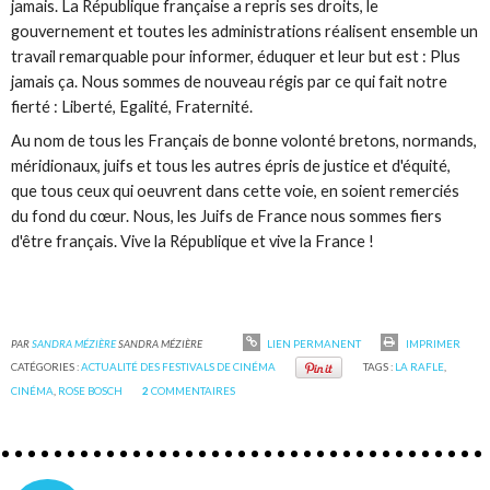
jamais. La République française a repris ses droits, le
gouvernement et toutes les administrations réalisent ensemble un
travail remarquable pour informer, éduquer et leur but est : Plus
jamais ça. Nous sommes de nouveau régis par ce qui fait notre
fierté : Liberté, Egalité, Fraternité.
Au nom de tous les Français de bonne volonté bretons, normands,
méridionaux, juifs et tous les autres épris de justice et d'équité,
que tous ceux qui oeuvrent dans cette voie, en soient remerciés
du fond du cœur. Nous, les Juifs de France nous sommes fiers
d'être français. Vive la République et vive la France !
PAR
SANDRA MÉZIÈRE
SANDRA MÉZIÈRE
LIEN PERMANENT
IMPRIMER
CATÉGORIES :
ACTUALITÉ DES FESTIVALS DE CINÉMA
TAGS :
LA RAFLE
,
CINÉMA
,
ROSE BOSCH
2
COMMENTAIRES