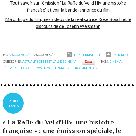
Tout savoir sur l'émission "La Rafle du Vel d'Hiv, une histoire
française" et voir la bande-annonce du film
Ma critique du film, mes vidéos de la réalisatrice Rose Bosch et le
discours de de Joseph Weismann
PAR
SANDRA MÉZIÈRE
SANDRA MÉZIÈRE
LIEN PERMANENT
IMPRIMER
CATÉGORIES :
ACTUALITÉ DES FESTIVALS DE CINÉMA
TAGS :
CINÉMA
,
TÉLÉVISION
,
LA RAFLE
,
ROSE BOSCH
,
FRANCE 2
0
COMMENTAIRE
2010
07/03
« La Rafle du Vel d’Hiv, une histoire
française » : une émission spéciale, le