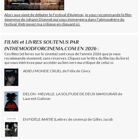
Alors que vient de débuter le Festival d'Avignon, je vous recommande le film
éponyme de Johann Dionnet qui vous immergera dans l'atmosphère du
festival. Retrouvez ma critique en cliquant ici.
FILMS et LIVRES SOUTENUS PAR
INTHEMOODFORCINEMA.COM EN 2026 :
Ces films (et livres sur le cinéma) sont ceux de l'année 2026 que je vous
recommande vivement, sans réserves. Cliquez sur le titre du film (ou du livre)
qui vous intéresse pour accéder au lien vers ma critique de celui-ci.
ADIEU MONDE CRUEL de Félix de Givry
DELON - MELVILLE, LA SOLITUDE DE DEUX SAMOURAÏS de
Laurent Galinon
EN FIDÈLE AMITIÉ (Lettres de cinéma) de Gilles Jacob