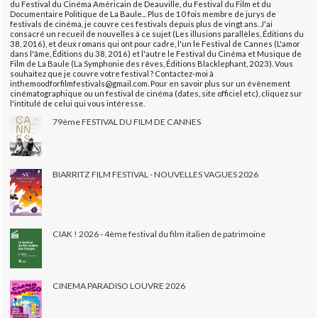
du Festival du Cinéma Américain de Deauville, du Festival du Film et du
Documentaire Politique de La Baule... Plus de 10 fois membre de jurys de
festivals de cinéma, je couvre ces festivals depuis plus de vingt ans. J'ai
consacré un recueil de nouvelles à ce sujet (Les illusions parallèles, Éditions du
38, 2016), et deux romans qui ont pour cadre, l'un le Festival de Cannes (L'amor
dans l'âme, Éditions du 38, 2016) et l'autre le Festival du Cinéma et Musique de
Film de La Baule (La Symphonie des rêves, Éditions Blacklephant, 2023). Vous
souhaitez que je couvre votre festival ? Contactez-moi à
inthemoodforfilmfestivals@gmail.com. Pour en savoir plus sur un évènement
cinématographique ou un festival de cinéma (dates, site officiel etc), cliquez sur
l'intitulé de celui qui vous intéresse.
79ème FESTIVAL DU FILM DE CANNES
BIARRITZ FILM FESTIVAL - NOUVELLES VAGUES 2026
CIAK ! 2026 - 4ème festival du film italien de patrimoine
CINEMA PARADISO LOUVRE 2026