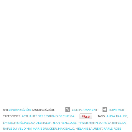
PAR
SANDRA MÉZIÈRE
SANDRA MÉZIÈRE
LIEN PERMANENT
IMPRIMER
CATÉGORIES :
ACTUALITÉ DES FESTIVALS DE CINÉMA
TAGS :
ANNA TRAUBE
,
ÉMISSION SPÉCIALE
,
GAD ELMALEH
,
JEAN RENO
,
JOSEPH WEISMANN
,
JUIFS
,
LA RAFLE
,
LA
RAFLE DU VEL D'HIV
,
MARIE DRUCKER
,
MAX GALLO
,
MÉLANIE LAURENT
,
RAFLE
,
ROSE