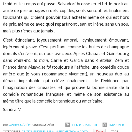
froid et le temps qui passe. Salvadori brosse en effet le portrait
acide de personnages cruels, cupides, seuls surtout, et finalement
touchants qui croient pouvoir tout acheter même ce qui est hors
de prix, même ce avec quoi repartiront Jean et Irène, sans un sou,
mais plus riches que jamais .
C’est étincelant, joyeusement amoral, cyniquement émouvant,
légèrement grave. C’est pétillant comme les bulles de champagne
dont ils s’enivrent, et nous avec eux. Après Chabat et Gainsbourg
dans
Prête-moi ta main
, Carré et Garcia dans
4 étoiles
, Zem et
France dans
Mauvaise foi
(toujours à l’affiche, une comédie douce
amère que je vous recommande vivement), un nouveau duo au
départ improbable qui relève finalement de l’évidence par
l’imagination des cinéastes, et qui prouve la bonne santé de la
comédie romantique française, et même de son existence au
même titre que la comédie britannique ou américaine.
Sandra.M
PAR
SANDRA MÉZIÈRE
SANDRA MÉZIÈRE
LIEN PERMANENT
IMPRIMER
CATÉGORIES :
CRITIQUES DES FILMS A L'AFFICHE(2004 À 2007)
TAGS :