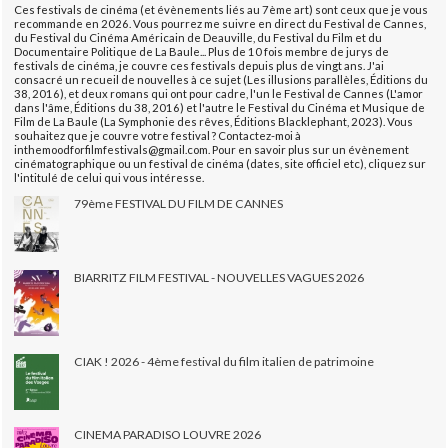
Ces festivals de cinéma (et évènements liés au 7ème art) sont ceux que je vous
recommande en 2026. Vous pourrez me suivre en direct du Festival de Cannes,
du Festival du Cinéma Américain de Deauville, du Festival du Film et du
Documentaire Politique de La Baule... Plus de 10 fois membre de jurys de
festivals de cinéma, je couvre ces festivals depuis plus de vingt ans. J'ai
consacré un recueil de nouvelles à ce sujet (Les illusions parallèles, Éditions du
38, 2016), et deux romans qui ont pour cadre, l'un le Festival de Cannes (L'amor
dans l'âme, Éditions du 38, 2016) et l'autre le Festival du Cinéma et Musique de
Film de La Baule (La Symphonie des rêves, Éditions Blacklephant, 2023). Vous
souhaitez que je couvre votre festival ? Contactez-moi à
inthemoodforfilmfestivals@gmail.com. Pour en savoir plus sur un évènement
cinématographique ou un festival de cinéma (dates, site officiel etc), cliquez sur
l'intitulé de celui qui vous intéresse.
79ème FESTIVAL DU FILM DE CANNES
BIARRITZ FILM FESTIVAL - NOUVELLES VAGUES 2026
CIAK ! 2026 - 4ème festival du film italien de patrimoine
CINEMA PARADISO LOUVRE 2026