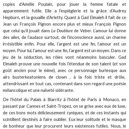
copies d’Amélie Poulain, pour jouer la femme fatale et
apparemment futile. Elle a l’espièglerie et la grâce d’Audrey
Hepburn, et la gouaille d’Arletty. Quant à Gad Elmaleh il fait de ce
Jean un François Pignon encore plus et mieux François Pignon
que celui qu’il jouait dans
La Doublure
de Veber. L’amour lui donne
des ailes, de l’audace surtout, de l’inconscience aussi, un charme
irrésistible enfin. Pour elle, l’argent est une fin, l’amour est un
moyen. Pour lui, l’amour est une fin, l’argent est un moyen. Dans ce
jeu de la séduction, les rôles vont néanmoins basculer. Gad
Elmaleh prouve une nouvelle fois l’étendue de son talent (et son
goût ancien pour le mime), avec ce personnage burlesque aux
airs busterkeatoniens de clown , à la fois triste et drôle,
attendrissant en tout cas, contenant dans son regard une poésie
mélancolique et une naïveté sidérante.
De l’hôtel du Palais à Biarritz à l’hôtel de Paris à Monaco, en
passant par Cannes et Saint-Tropez, on se grise avec eux de luxe,
de ces bons mots délicieusement cyniques, et de ces instants qui
scintillent destinés à faire oublier. Eux leur solitude et le masque
de bonheur que leur procurent leurs existences futiles. Nous, le