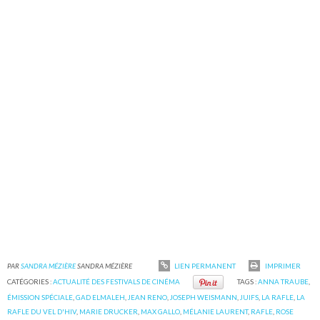
PAR
SANDRA MÉZIÈRE
SANDRA MÉZIÈRE
LIEN PERMANENT
IMPRIMER
CATÉGORIES :
ACTUALITÉ DES FESTIVALS DE CINÉMA
TAGS :
ANNA TRAUBE
,
ÉMISSION SPÉCIALE
,
GAD ELMALEH
,
JEAN RENO
,
JOSEPH WEISMANN
,
JUIFS
,
LA RAFLE
,
LA
RAFLE DU VEL D'HIV
,
MARIE DRUCKER
,
MAX GALLO
,
MÉLANIE LAURENT
,
RAFLE
,
ROSE