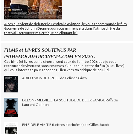
Alors que vient de débuter le Festival d'Avignon, je vous recommande le film
éponyme de Johann Dionnet qui vous immergera dans l'atmosphère du
festival. Retrouvez ma critique en cliquant ici.
FILMS et LIVRES SOUTENUS PAR
INTHEMOODFORCINEMA.COM EN 2026 :
Ces films (et livres sur le cinéma) sont ceux de l'année 2026 que je vous
recommande vivement, sans réserves. Cliquez sur le titre du film (ou du livre)
qui vous intéresse pour accéder au lien vers ma critique de celui-ci.
ADIEU MONDE CRUEL de Félix de Givry
DELON - MELVILLE, LA SOLITUDE DE DEUX SAMOURAÏS de
Laurent Galinon
EN FIDÈLE AMITIÉ (Lettres de cinéma) de Gilles Jacob