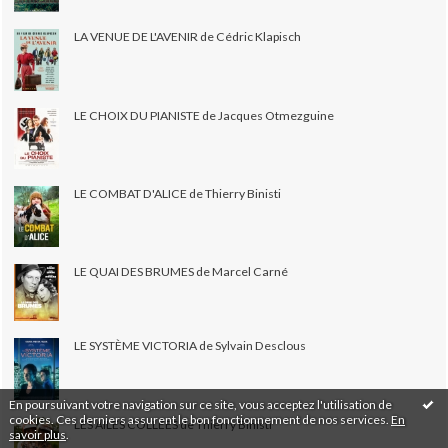
LA VENUE DE L'AVENIR de Cédric Klapisch
LE CHOIX DU PIANISTE de Jacques Otmezguine
LE COMBAT D'ALICE de Thierry Binisti
LE QUAI DES BRUMES de Marcel Carné
LE SYSTÈME VICTORIA de Sylvain Desclous
En poursuivant votre navigation sur ce site, vous acceptez l'utilisation de
cookies. Ces derniers assurent le bon fonctionnement de nos services.
En
LES AILES COLLÉES de Thierry Binisti
savoir plus
.