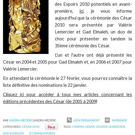
des Espoirs 2010 potentiels en avant-
première,
ici,
je vous informe
aujourd'hui que la cérémonie des César
2010 sera présentée par Valérie
Lemercier et Gad Elmaleh, un duo de
choc pour présenter en tandem la
35ème cérémonie des César.
L'un et l'autre ont déjà présenté les
César en 2004 et 2005 pour Gad Elmaleh et, en 2006 et 2007 pour
Valérie Lemercier.
En attendant la cérémonie le 27 février, vous pourrez connaître la
liste définitive des nominations le 22 janvier.
Cliquez ici pour accéder à tous mes articles concernant les
éditions précédentes des César (de 2005 à 2009)
PAR
SANDRA MÉZIÈRE
SANDRA MÉZIÈRE
LIEN PERMANENT
IMPRIMER
CATÉGORIES :
CESAR 2010
TAGS :
CINÉMA
,
CÉSAR
,
VALÉRIE LEMERCIER
,
GAD ELMALEH
2
COMMENTAIRES