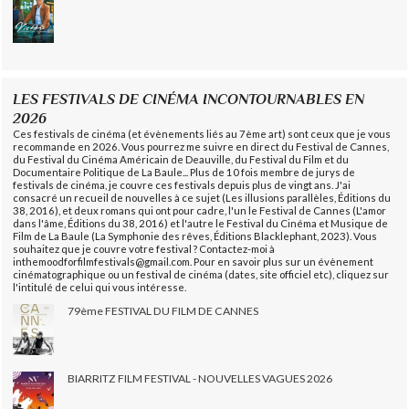
LES FESTIVALS DE CINÉMA INCONTOURNABLES EN
2026
Ces festivals de cinéma (et évènements liés au 7ème art) sont ceux que je vous
recommande en 2026. Vous pourrez me suivre en direct du Festival de Cannes,
du Festival du Cinéma Américain de Deauville, du Festival du Film et du
Documentaire Politique de La Baule... Plus de 10 fois membre de jurys de
festivals de cinéma, je couvre ces festivals depuis plus de vingt ans. J'ai
consacré un recueil de nouvelles à ce sujet (Les illusions parallèles, Éditions du
38, 2016), et deux romans qui ont pour cadre, l'un le Festival de Cannes (L'amor
dans l'âme, Éditions du 38, 2016) et l'autre le Festival du Cinéma et Musique de
Film de La Baule (La Symphonie des rêves, Éditions Blacklephant, 2023). Vous
souhaitez que je couvre votre festival ? Contactez-moi à
inthemoodforfilmfestivals@gmail.com. Pour en savoir plus sur un évènement
cinématographique ou un festival de cinéma (dates, site officiel etc), cliquez sur
l'intitulé de celui qui vous intéresse.
79ème FESTIVAL DU FILM DE CANNES
BIARRITZ FILM FESTIVAL - NOUVELLES VAGUES 2026