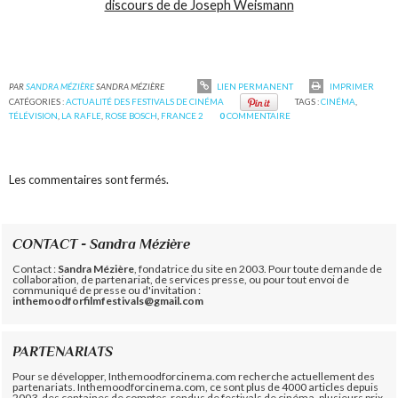
discours de de Joseph Weismann
PAR
SANDRA MÉZIÈRE
SANDRA MÉZIÈRE
LIEN PERMANENT
IMPRIMER
CATÉGORIES :
ACTUALITÉ DES FESTIVALS DE CINÉMA
TAGS :
CINÉMA
,
TÉLÉVISION
,
LA RAFLE
,
ROSE BOSCH
,
FRANCE 2
0
COMMENTAIRE
Les commentaires sont fermés.
CONTACT - Sandra Mézière
Contact :
Sandra Mézière
, fondatrice du site en 2003. Pour toute demande de
collaboration, de partenariat, de services presse, ou pour tout envoi de
communiqué de presse ou d'invitation :
inthemoodforfilmfestivals@gmail.com
PARTENARIATS
Pour se développer, Inthemoodforcinema.com recherche actuellement des
partenariats. Inthemoodforcinema.com, ce sont plus de 4000 articles depuis
2003, des centaines de comptes-rendus de festivals de cinéma, plusieurs prix