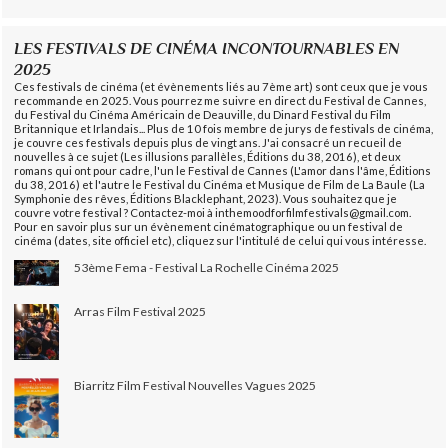
LES FESTIVALS DE CINÉMA INCONTOURNABLES EN
2025
Ces festivals de cinéma (et évènements liés au 7ème art) sont ceux que je vous
recommande en 2025. Vous pourrez me suivre en direct du Festival de Cannes,
du Festival du Cinéma Américain de Deauville, du Dinard Festival du Film
Britannique et Irlandais... Plus de 10 fois membre de jurys de festivals de cinéma,
je couvre ces festivals depuis plus de vingt ans. J'ai consacré un recueil de
nouvelles à ce sujet (Les illusions parallèles, Éditions du 38, 2016), et deux
romans qui ont pour cadre, l'un le Festival de Cannes (L'amor dans l'âme, Éditions
du 38, 2016) et l'autre le Festival du Cinéma et Musique de Film de La Baule (La
Symphonie des rêves, Éditions Blacklephant, 2023). Vous souhaitez que je
couvre votre festival ? Contactez-moi à inthemoodforfilmfestivals@gmail.com.
Pour en savoir plus sur un évènement cinématographique ou un festival de
cinéma (dates, site officiel etc), cliquez sur l'intitulé de celui qui vous intéresse.
53ème Fema - Festival La Rochelle Cinéma 2025
Arras Film Festival 2025
Biarritz Film Festival Nouvelles Vagues 2025