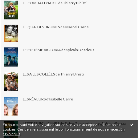
LE COMBAT D'ALICE de Thierry Binisti
LE QUAI DES BRUMES de Marcel Carné
LE SYSTÈME VICTORIA de Sylvain Desclous
LES AILES COLLÉES de Thierry Binisti
LES RÊVEURS d'Isabelle Carré
LETTRES SICILIENNES de Fabio Grassadonia et Antonio Piazza
En poursuivant votre navigation sur ce site, vous acceptez l'utilisation de
cookies. Ces derniers assurent le bon fonctionnement de nos services.
En
savoir plus
.