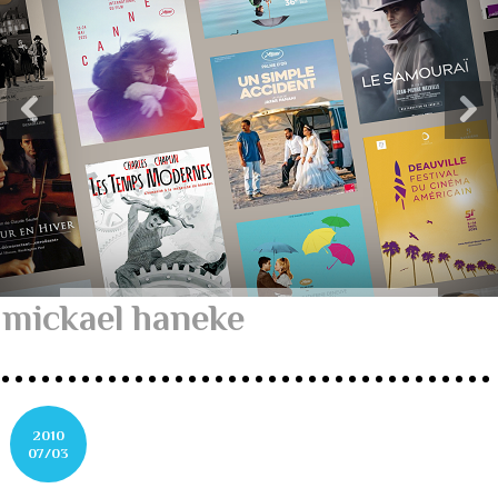
mickael haneke
2010
07/03