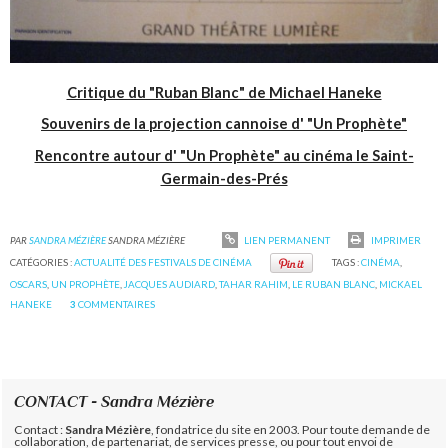
Critique du "Ruban Blanc" de Michael Haneke
Souvenirs de la projection cannoise d' "Un Prophète"
Rencontre autour d' "Un Prophète" au cinéma le Saint-
Germain-des-Prés
PAR
SANDRA MÉZIÈRE
SANDRA MÉZIÈRE
LIEN PERMANENT
IMPRIMER
CATÉGORIES :
ACTUALITÉ DES FESTIVALS DE CINÉMA
TAGS :
CINÉMA
,
OSCARS
,
UN PROPHÈTE
,
JACQUES AUDIARD
,
TAHAR RAHIM
,
LE RUBAN BLANC
,
MICKAEL
HANEKE
3
COMMENTAIRES
CONTACT - Sandra Mézière
Contact :
Sandra Mézière
, fondatrice du site en 2003. Pour toute demande de
collaboration, de partenariat, de services presse, ou pour tout envoi de