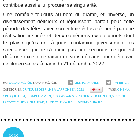
contribue aussi à lui procurer sa singularité.
Une comédie toujours au bord du drame, et l’inverse, un
divertissement délicieux et réjouissant, parfait pour cette
période des fêtes, avec son rythme échevelé, porté par une
réalisation inspirée et deux comédiens exceptionnels dont
le plaisir qu’ils ont à jouer contamine joyeusement les
spectateurs qui ne s'ennuie pas une seconde, ce qui est
déjà une excellente raison de vous déplacer pour découvrir
ce film en salles, à partir du 21 décembre 2022.
PAR
SANDRA MÉZIÈRE
SANDRA MÉZIÈRE
LIEN PERMANENT
IMPRIMER
CATÉGORIES :
CRITIQUES DES FILMS A L'AFFICHE EN 2022
TAGS :
CINÉMA
,
CRITIQUE
,
FILM
,
LE PARFUM VERT
,
NICOLAS PARISER
,
SANDRINE KIBERLAIN
,
VINCENT
LACOSTE
,
CINÉMA FRANÇAIS
,
ALICE ET LE MAIRE
0
COMMENTAIRE
2020