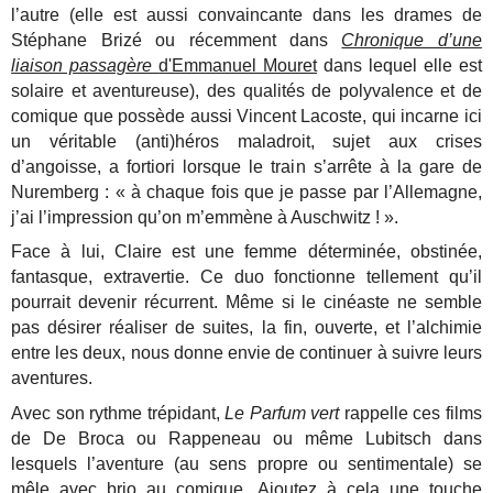
l’autre (elle est aussi convaincante dans les drames de
Stéphane Brizé ou récemment dans
Chronique d’une
liaison passagère
d'Emmanuel Mouret
dans lequel elle est
solaire et aventureuse), des qualités de polyvalence et de
comique que possède aussi Vincent Lacoste, qui incarne ici
un véritable (anti)héros maladroit, sujet aux crises
d’angoisse, a fortiori lorsque le train s’arrête à la gare de
Nuremberg : « à chaque fois que je passe par l’Allemagne,
j’ai l’impression qu’on m’emmène à Auschwitz ! ».
Face à lui, Claire est une femme déterminée, obstinée,
fantasque, extravertie. Ce duo fonctionne tellement qu’il
pourrait devenir récurrent. Même si le cinéaste ne semble
pas désirer réaliser de suites, la fin, ouverte, et l’alchimie
entre les deux, nous donne envie de continuer à suivre leurs
aventures.
Avec son rythme trépidant,
Le Parfum vert
rappelle ces films
de De Broca ou Rappeneau ou même Lubitsch dans
lesquels l’aventure (au sens propre ou sentimentale) se
mêle avec brio au comique. Ajoutez à cela une touche