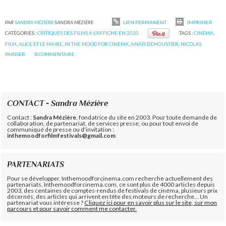
PAR
SANDRA MÉZIÈRE
SANDRA MÉZIÈRE
LIEN PERMANENT
IMPRIMER
CATÉGORIES :
CRITIQUES DES FILMS A L'AFFICHE EN 2020
TAGS :
CINÉMA
,
FILM
,
ALICE ET LE MAIRE
,
IN THE MOOD FOR CINEMA
,
ANAÏS DEMOUSTIER
,
NICOLAS
PARISER
0
COMMENTAIRE
CONTACT - Sandra Mézière
Contact :
Sandra Mézière
, fondatrice du site en 2003. Pour toute demande de
collaboration, de partenariat, de services presse, ou pour tout envoi de
communiqué de presse ou d'invitation :
inthemoodforfilmfestivals@gmail.com
PARTENARIATS
Pour se développer, Inthemoodforcinema.com recherche actuellement des
partenariats. Inthemoodforcinema.com, ce sont plus de 4000 articles depuis
2003, des centaines de comptes-rendus de festivals de cinéma, plusieurs prix
décernés, des articles qui arrivent en tête des moteurs de recherche... Un
partenariat vous intéresse ?
Cliquez ici pour en savoir plus sur le site, sur mon
parcours et pour savoir comment me contacter.