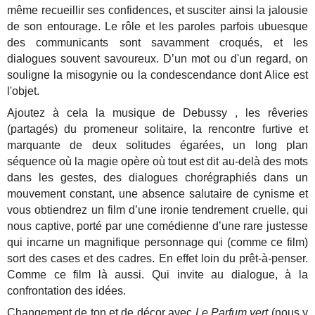
même recueillir ses confidences, et susciter ainsi la jalousie
de son entourage. Le rôle et les paroles parfois ubuesque
des communicants sont savamment croqués, et les
dialogues souvent savoureux. D’un mot ou d'un regard, on
souligne la misogynie ou la condescendance dont Alice est
l'objet.
Ajoutez à cela la musique de Debussy , les rêveries
(partagés) du promeneur solitaire, la rencontre furtive et
marquante de deux solitudes égarées, un long plan
séquence où la magie opère où tout est dit au-delà des mots
dans les gestes, des dialogues chorégraphiés dans un
mouvement constant, une absence salutaire de cynisme et
vous obtiendrez un film d’une ironie tendrement cruelle, qui
nous captive, porté par une comédienne d’une rare justesse
qui incarne un magnifique personnage qui (comme ce film)
sort des cases et des cadres. En effet loin du prêt-à-penser.
Comme ce film là aussi. Qui invite au dialogue, à la
confrontation des idées.
Changement de ton et de décor avec
Le Parfum vert
(nous y