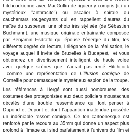
hitchcockienne avec MacGuffin de rigueur y compris (ici un
mystérieux "anthracite") ou escalier à spirale ou
cauchemars rougeoyants qui en rappellent d’autres du
maître du suspense, une photo très stylisée (de Sébastien
Buchmann), une musique originale entrainante composée
par Benjamin Esdraffo qui épouse l’énergie du film, les
différents degrés de lecture, l’élégance de la réalisation, le
voyage auquel il invite de Bruxelles à Budapest, et vous
obtiendrez un divertissement intelligent, de haute volée
avec quelque scènes que n’aurait pas renié Hitchcock
comme une représentation de
L'Illusion comique
de
Corneille pour démasquer le mystérieux espion de la troupe.
Les références à Hergé sont aussi nombreuses, des
costumes des protagonistes aux deux policiers moustachus
décalés d’une trouble ressemblance qui font penser à
Dupond et Dupont et dont l’apparition inattendue possède
un indéniable ressort comique. Ce ton cartoonesque est
renforcé par le recours au 35mm qui donne un aspect plus
profond à l’image qui sied parfaitement à l'univers du film et