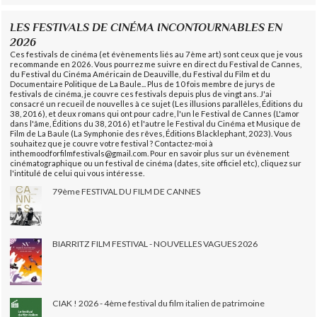
LES FESTIVALS DE CINÉMA INCONTOURNABLES EN
2026
Ces festivals de cinéma (et évènements liés au 7ème art) sont ceux que je vous
recommande en 2026. Vous pourrez me suivre en direct du Festival de Cannes,
du Festival du Cinéma Américain de Deauville, du Festival du Film et du
Documentaire Politique de La Baule... Plus de 10 fois membre de jurys de
festivals de cinéma, je couvre ces festivals depuis plus de vingt ans. J'ai
consacré un recueil de nouvelles à ce sujet (Les illusions parallèles, Éditions du
38, 2016), et deux romans qui ont pour cadre, l'un le Festival de Cannes (L'amor
dans l'âme, Éditions du 38, 2016) et l'autre le Festival du Cinéma et Musique de
Film de La Baule (La Symphonie des rêves, Éditions Blacklephant, 2023). Vous
souhaitez que je couvre votre festival ? Contactez-moi à
inthemoodforfilmfestivals@gmail.com. Pour en savoir plus sur un évènement
cinématographique ou un festival de cinéma (dates, site officiel etc), cliquez sur
l'intitulé de celui qui vous intéresse.
79ème FESTIVAL DU FILM DE CANNES
BIARRITZ FILM FESTIVAL - NOUVELLES VAGUES 2026
CIAK ! 2026 - 4ème festival du film italien de patrimoine