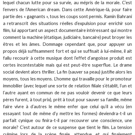
lequel chacun lutte pour sa survie, au mépris de la morale. C’est
l’envers de l’American dream. Dans cette Amérique-là, pour faire
partie des « gagnants », tous les coups sont permis. Ramin Bahrani
a retranscrit des situations réelles d’expulsion pour enrichir son
film, lui apportant un aspect documentaire intéressant qui montre
comment la machine (étatique, judiciaire, bancaire) peut broyer les
êtres et les âmes. Dommage cependant que, pour appuyer un
propos déjà suffisamment fort et qui se suffisait à lui-même, il ait
fallu recourir à cette musique dont l’effet d’angoisse produit est
certes incontestable mais qui est peut-être superflue. Le drame
social devient alors thriller. La fin (sauver sa peau) justifie alors les
moyens, tous les moyens. L’homme qui travaille pour le promoteur
immobilier (avec lequel une sorte de relation filiale s’établit, l’un et
l’autre ayant en commun de ne pas vouloir devenir ce que leurs
pères furent, à tout prix), prêt à tout pour sauver sa famille, même
faire vivre à d’autres le même enfer que celui qu’il a vécu (en
essayant tout de même d’y mettre les formes) deviendra-t-il un
parfait cynique ou finira-t-il par recouvrer une conscience, une
morale? C’est autour de ce suspense que tient le film. La tension
culmine lors de la scène finale, attendue, et qui finalement