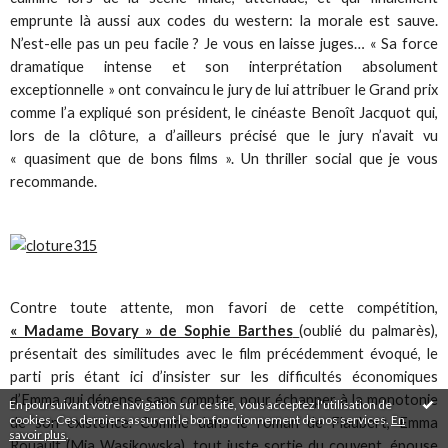
emprunte là aussi aux codes du western: la morale est sauve.
N’est-elle pas un peu facile ? Je vous en laisse juges… « Sa force
dramatique intense et son interprétation absolument
exceptionnelle » ont convaincu le jury de lui attribuer le Grand prix
comme l’a expliqué son président, le cinéaste Benoît Jacquot qui,
lors de la clôture, a d’ailleurs précisé que le jury n’avait vu
« quasiment que de bons films ». Un thriller social que je vous
recommande.
Contre toute attente, mon favori de cette compétition,
« Madame Bovary » de Sophie Barthes
(oublié du palmarès),
présentait des similitudes avec le film précédemment évoqué, le
parti pris étant ici d’insister sur les difficultés économiques
d’Emma qui dépense sans compter pour échapper à la monotonie
En poursuivant votre navigation sur ce site, vous acceptez l'utilisation de
cookies. Ces derniers assurent le bon fonctionnement de nos services.
En
de son existence. Comme dans le roman de Flaubert, Emma
savoir plus
.
Rouault (Mia Wasikowska), tout juste sortie du couvent, épouse