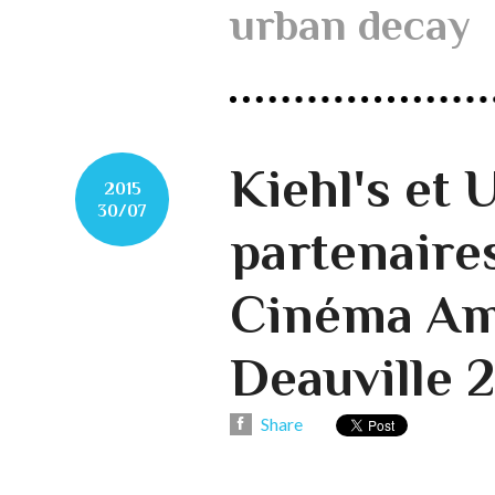
urban decay
Kiehl's et
2015
30/07
partenaires
Cinéma Am
Deauville 
Share