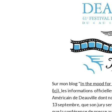
Sur mon blog "
In the mood for
(
ici),
les informations officiel
Américain de Deauville dont no
13 septembre, que son jury ser
que la conférence de presse aur