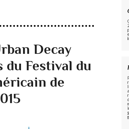
 Urban Decay
 du Festival du
éricain de
2015