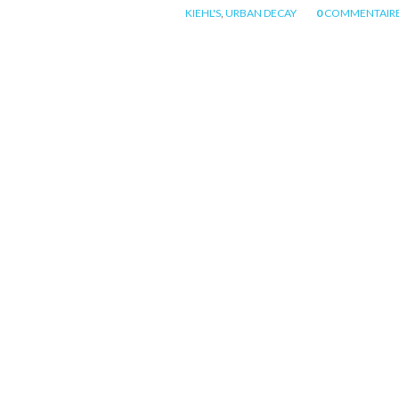
KIEHL'S
,
URBAN DECAY
0
COMMENTAIR