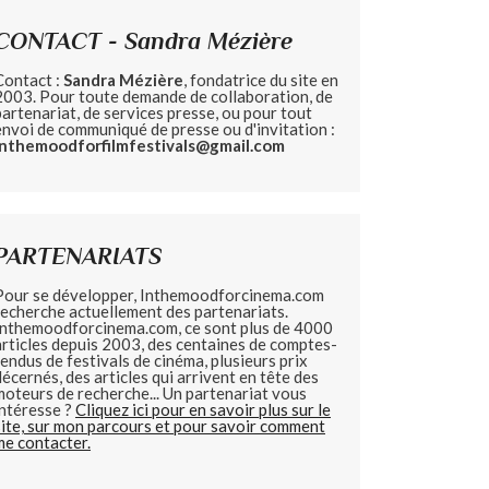
CONTACT - Sandra Mézière
Contact :
Sandra Mézière
, fondatrice du site en
2003. Pour toute demande de collaboration, de
partenariat, de services presse, ou pour tout
envoi de communiqué de presse ou d'invitation :
inthemoodforfilmfestivals@gmail.com
PARTENARIATS
Pour se développer, Inthemoodforcinema.com
recherche actuellement des partenariats.
Inthemoodforcinema.com, ce sont plus de 4000
articles depuis 2003, des centaines de comptes-
rendus de festivals de cinéma, plusieurs prix
décernés, des articles qui arrivent en tête des
moteurs de recherche... Un partenariat vous
intéresse ?
Cliquez ici pour en savoir plus sur le
site, sur mon parcours et pour savoir comment
me contacter.