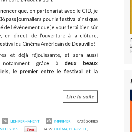
nnoncer que, en partenariat avec le CID, je
6 pass journaliers pour le festival ainsi que
ité de l'événement que je vous ferai bien sûr
en direct, de l'ouverture à la clôture,
estival du Cinéma Américain de Deauville!
l
res et déjà réjouissante, et sera aussi
u notamment grâce à
deux beaux
els, le premier entre le festival et la
Lire la suite
LIEN PERMANENT
IMPRIMER
CATÉGORIES
VILLE 2015
TAGS :
CINÉMA
,
DEAUVILLE
,