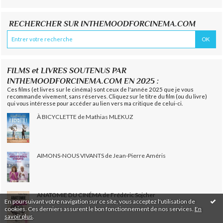
RECHERCHER SUR INTHEMOODFORCINEMA.COM
FILMS et LIVRES SOUTENUS PAR
INTHEMOODFORCINEMA.COM EN 2025 :
Ces films (et livres sur le cinéma) sont ceux de l'année 2025 que je vous
recommande vivement, sans réserves. Cliquez sur le titre du film (ou du livre)
qui vous intéresse pour accéder au lien vers ma critique de celui-ci.
À BICYCLETTE de Mathias MLEKUZ
AIMONS-NOUS VIVANTS de Jean-Pierre Améris
ANATOMIE DU CINÉMA de Frédéric Sojcher
En poursuivant votre navigation sur ce site, vous acceptez l'utilisation de
cookies. Ces derniers assurent le bon fonctionnement de nos services.
En
savoir plus
.