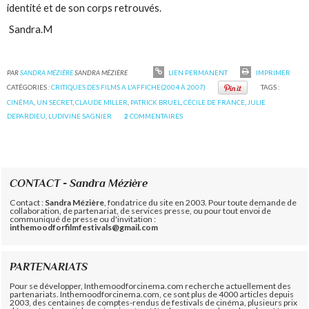
identité et de son corps retrouvés.
Sandra.M
PAR
SANDRA MÉZIÈRE
SANDRA MÉZIÈRE
LIEN PERMANENT
IMPRIMER
CATÉGORIES :
CRITIQUES DES FILMS A L'AFFICHE(2004 À 2007)
TAGS :
CINÉMA
,
UN SECRET
,
CLAUDE MILLER
,
PATRICK BRUEL
,
CÉCILE DE FRANCE
,
JULIE
DEPARDIEU
,
LUDIVINE SAGNIER
2
COMMENTAIRES
CONTACT - Sandra Mézière
Contact :
Sandra Mézière
, fondatrice du site en 2003. Pour toute demande de
collaboration, de partenariat, de services presse, ou pour tout envoi de
communiqué de presse ou d'invitation :
inthemoodforfilmfestivals@gmail.com
PARTENARIATS
Pour se développer, Inthemoodforcinema.com recherche actuellement des
partenariats. Inthemoodforcinema.com, ce sont plus de 4000 articles depuis
2003, des centaines de comptes-rendus de festivals de cinéma, plusieurs prix