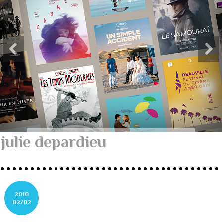
julie depardieu
2010
02/02