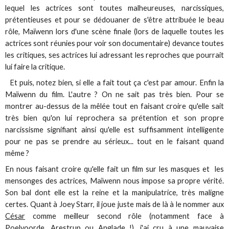
lequel les actrices sont toutes malheureuses, narcissiques,
prétentieuses et pour se dédouaner de s'être attribuée le beau
rôle, Maïwenn lors d'une scène finale (lors de laquelle toutes les
actrices sont réunies pour voir son documentaire) devance toutes
les critiques, ses actrices lui adressant les reproches que pourrait
lui faire la critique.
Et puis, notez bien, si elle a fait tout ça c'est par amour. Enfin la
Maïwenn du film. L'autre ? On ne sait pas très bien. Pour se
montrer au-dessus de la mêlée tout en faisant croire qu'elle sait
très bien qu'on lui reprochera sa prétention et son propre
narcissisme signifiant ainsi qu'elle est suffisamment intelligente
pour ne pas se prendre au sérieux... tout en le faisant quand
même ?
En nous faisant croire qu'elle fait un film sur les masques et les
mensonges des actrices, Maïwenn nous impose sa propre vérité.
Son bal dont elle est la reine et la manipulatrice, très maligne
certes. Quant à Joey Starr, il joue juste mais de là à le nommer aux
César
comme meilleur second rôle (notamment face à
Poelvoorde, Arestrup ou Anglade !), j'ai cru à une mauvaise