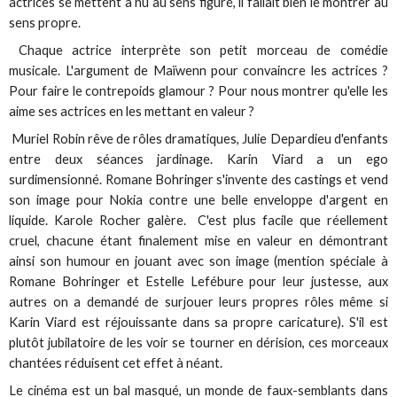
actrices se mettent à nu au sens figuré, il fallait bien le montrer au
sens propre.
Chaque actrice interprète son petit morceau de comédie
musicale. L'argument de Maïwenn pour convaincre les actrices ?
Pour faire le contrepoids glamour ? Pour nous montrer qu'elle les
aime ses actrices en les mettant en valeur ?
Muriel Robin rêve de rôles dramatiques, Julie Depardieu d'enfants
entre deux séances jardinage. Karin Viard a un ego
surdimensionné. Romane Bohringer s'invente des castings et vend
son image pour Nokia contre une belle enveloppe d'argent en
liquide. Karole Rocher galère. C'est plus facile que réellement
cruel, chacune étant finalement mise en valeur en démontrant
ainsi son humour en jouant avec son image (mention spéciale à
Romane Bohringer et Estelle Lefébure pour leur justesse, aux
autres on a demandé de surjouer leurs propres rôles même si
Karin Viard est réjouissante dans sa propre caricature). S'il est
plutôt jubilatoire de les voir se tourner en dérision, ces morceaux
chantées réduisent cet effet à néant.
Le cinéma est un bal masqué, un monde de faux-semblants dans