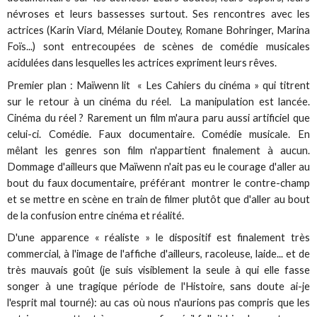
névroses et leurs bassesses surtout. Ses rencontres avec les
actrices (Karin Viard, Mélanie Doutey, Romane Bohringer, Marina
Foïs...) sont entrecoupées de scènes de comédie musicales
acidulées dans lesquelles les actrices expriment leurs rêves.
Premier plan : Maïwenn lit « Les Cahiers du cinéma » qui titrent
sur le retour à un cinéma du réel. La manipulation est lancée.
Cinéma du réel ? Rarement un film m'aura paru aussi artificiel que
celui-ci. Comédie. Faux documentaire. Comédie musicale. En
mêlant les genres son film n'appartient finalement à aucun.
Dommage d'ailleurs que Maïwenn n'ait pas eu le courage d'aller au
bout du faux documentaire, préférant montrer le contre-champ
et se mettre en scène en train de filmer plutôt que d'aller au bout
de la confusion entre cinéma et réalité.
D'une apparence « réaliste » le dispositif est finalement très
commercial, à l'image de l'affiche d'ailleurs, racoleuse, laide... et de
très mauvais goût (je suis visiblement la seule à qui elle fasse
songer à une tragique période de l'Histoire, sans doute ai-je
l'esprit mal tourné): au cas où nous n'aurions pas compris que les