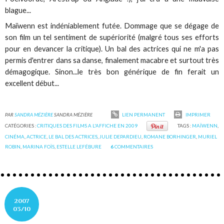
blague...
Maïwenn est indéniablement futée. Dommage que se dégage de
son film un tel sentiment de supériorité (malgré tous ses efforts
pour en devancer la critique). Un bal des actrices qui ne m'a pas
permis d'entrer dans sa danse, finalement macabre et surtout très
démagogique. Sinon...le très bon générique de fin ferait un
excellent début...
PAR
SANDRA MÉZIÈRE
SANDRA MÉZIÈRE
LIEN PERMANENT
IMPRIMER
CATÉGORIES :
CRITIQUES DES FILMS A L'AFFICHE EN 2009
TAGS :
MAÏWENN
,
CINÉMA
,
ACTRICE
,
LE BAL DES ACTRICES
,
JULIE DEPARDIEU
,
ROMANE BORHINGER
,
MURIEL
ROBIN
,
MARINA FOÏS
,
ESTELLE LEFÉBURE
6
COMMENTAIRES
2007
03/10