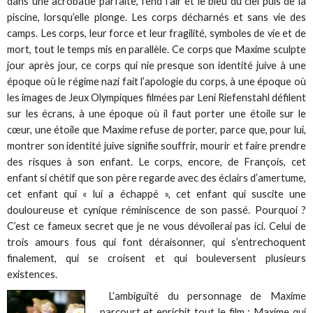
dans une acrobatie parfaite, fend l’air et le bleu du ciel puis de la
piscine, lorsqu’elle plonge. Les corps décharnés et sans vie des
camps. Les corps, leur force et leur fragilité, symboles de vie et de
mort, tout le temps mis en parallèle. Ce corps que Maxime sculpte
jour après jour, ce corps qui nie presque son identité juive à une
époque où le régime nazi fait l’apologie du corps, à une époque où
les images de Jeux Olympiques filmées par Leni Riefenstahl défilent
sur les écrans, à une époque où il faut porter une étoile sur le
cœur, une étoile que Maxime refuse de porter, parce que, pour lui,
montrer son identité juive signifie souffrir, mourir et faire prendre
des risques à son enfant. Le corps, encore, de François, cet
enfant si chétif que son père regarde avec des éclairs d’amertume,
cet enfant qui « lui a échappé », cet enfant qui suscite une
douloureuse et cynique réminiscence de son passé. Pourquoi ?
C’est ce fameux secret que je ne vous dévoilerai pas ici. Celui de
trois amours fous qui font déraisonner, qui s’entrechoquent
finalement, qui se croisent et qui bouleversent plusieurs
existences.
L’ambiguïté du personnage de Maxime
parcourt et enrichit tout le film : Maxime qui