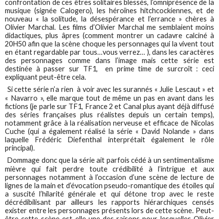
confrontation de ces êtres solitaires blessés, l’omniprésence de la
musique (signée Calogero), les héroïnes hitchcockiennes, et de
nouveau « la solitude, la désespérance et l’errance » chères à
Olivier Marchal. Les films d’Olivier Marchal me semblaient moins
didactiques, plus âpres (comment montrer un cadavre calciné à
20H50 afin que la scène choque les personnages qui la vivent tout
en étant regardable par tous…vous verrez… ), dans les caractères
des personnages comme dans l’image mais cette série est
destinée à passer sur TF1, en prime time de surcroît : ceci
expliquant peut-être cela.
Si cette série n’a rien à voir avec les surannés « Julie Lescaut » et
« Navarro », elle marque tout de même un pas en avant dans les
fictions (je parle sur TF1, France 2 et Canal plus ayant déjà diffusé
des séries françaises plus réalistes depuis un certain temps),
notamment grâce à la réalisation nerveuse et efficace de Nicolas
Cuche (qui a également réalisé la série « David Nolande » dans
laquelle Frédéric Diefenthal interprétait également le rôle
principal).
Dommage donc que la série ait parfois cédé à un sentimentalisme
mièvre qui fait perdre toute crédibilité à l’intrigue et aux
personnages notamment à l’occasion d’une scène de lecture de
lignes de la main et d’évocation pseudo-romantique des étoiles qui
a suscité l’hilarité générale et qui détone trop avec le reste
décrédibilisant par ailleurs les rapports hiérarchiques censés
exister entre les personnages présents lors de cette scène. Peut-
être cette scène est-elle une des raisons pour lesquelles Olivier