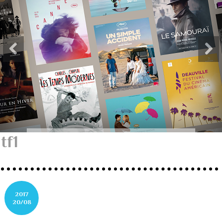
tf1
2017
20/08