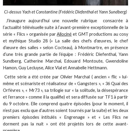
Ci-dessus Yach et Constantine (Frédéric Diefenthal et Yann Sundberg)
J’inaugure aujourd’hui une nouvelle rubrique consacrée à
l’actualité télévisuelle suite à l’avant-première exceptionnelle de la
série « Flics » organisée par
Allociné
et GMT productions au cosy
et mythique Studio 28 (« La salle des chefs d’œuvres, le chef
d’œuvre des salles » selon Cocteau), à Montmartre, en présence
d’une très grande partie de l’équipe : Frédéric Diefenthal, Yann
Sundberg, Catherine Marchal, Edouard Montoute, Gwendoline
Hamon, Guy Lecluyse, Alice Vial et Annabelle Hettmann.
Cette série a été créée par Olivier Marchal ( ancien « flic » lui-
même et scénariste et réalisateur de « Gangsters », « 36 Quai des
Orfèvres », « Mr73 », sa trilogie sur « la solitude, la désespérance
et l’errance » comme il la qualifie) et sera diffusée sur TF1 à partir
du 9 octobre. Elle comprend quatre épisodes (pour le moment, il
n’est pas exclu que d’autres soient tournés par la suite) et les deux
premiers épisodes intitulés « Engrenage » et « Les Flics ne
dorment pas la nuit » ont été projetés lors de cette avant-
première.