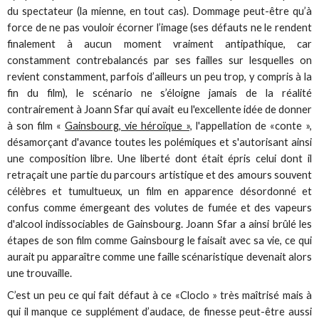
du spectateur (la mienne, en tout cas). Dommage peut-être qu’à
force de ne pas vouloir écorner l’image (ses défauts ne le rendent
finalement à aucun moment vraiment antipathique, car
constamment contrebalancés par ses failles sur lesquelles on
revient constamment, parfois d’ailleurs un peu trop, y compris à la
fin du film), le scénario ne s’éloigne jamais de la réalité
contrairement à Joann Sfar qui avait eu l'excellente idée de donner
à son film «
Gainsbourg, vie héroïque »,
l'appellation de «conte »,
désamorçant d'avance toutes les polémiques et s'autorisant ainsi
une composition libre. Une liberté dont était épris celui dont il
retraçait une partie du parcours artistique et des amours souvent
célèbres et tumultueux, un film en apparence désordonné et
confus comme émergeant des volutes de fumée et des vapeurs
d'alcool indissociables de Gainsbourg. Joann Sfar a ainsi brûlé les
étapes de son film comme Gainsbourg le faisait avec sa vie, ce qui
aurait pu apparaître comme une faille scénaristique devenait alors
une trouvaille.
C’est un peu ce qui fait défaut à ce «Cloclo » très maîtrisé mais à
qui il manque ce supplément d’audace, de finesse peut-être aussi