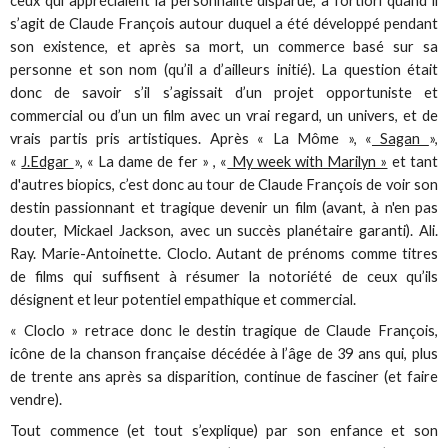
ceux qui appréciaient la personnalité disparue, a fortiori quand il
s’agit de Claude François autour duquel a été développé pendant
son existence, et après sa mort, un commerce basé sur sa
personne et son nom (qu’il a d’ailleurs initié). La question était
donc de savoir s’il s’agissait d’un projet opportuniste et
commercial ou d’un un film avec un vrai regard, un univers, et de
vrais partis pris artistiques. Après « La Môme », «
Sagan
»,
«
J.Edgar
», « La dame de fer » , «
My week with Marilyn »
et tant
d'autres biopics, c’est donc au tour de Claude François de voir son
destin passionnant et tragique devenir un film (avant, à n'en pas
douter, Mickael Jackson, avec un succès planétaire garanti). Ali.
Ray. Marie-Antoinette. Cloclo. Autant de prénoms comme titres
de films qui suffisent à résumer la notoriété de ceux qu’ils
désignent et leur potentiel empathique et commercial.
« Cloclo » retrace donc le destin tragique de Claude François,
icône de la chanson française décédée à l’âge de 39 ans qui, plus
de trente ans après sa disparition, continue de fasciner (et faire
vendre).
Tout commence (et tout s’explique) par son enfance et son