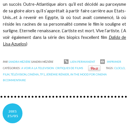
un succès Outre-Atlantique alors qu’il est décédé au paroxysme
de sa gloire alors qu’il s’apprêtait à partir faire carrière aux Etats-
Unis...et à revenir en Egypte, là où tout avait commencé, là où
réside les racines de sa personnalité comme le film le souligne et
surligne. Eternelle renaissance. L’artiste est mort. Vive l’artiste. ( A
voir également dans la série des biopics l'excellent film
Dalida
de
Lisa Azuelos)
PAR
SANDRA MÉZIÈRE
SANDRA MÉZIÈRE
LIEN PERMANENT
IMPRIMER
CATÉGORIES :
A VOIR A LA TELEVISION : CRITIQUES DE FILMS
TAGS :
CLOCLO
,
FILM
,
TÉLÉVISION
,
CINÉMA
,
TF1
,
JÉRÉMIE RÉNIER
,
IN THE MOOD FOR CINEMA
0
COMMENTAIRE
2013
23/03