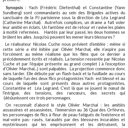
Synopsis
: Yach (Frédéric Diefenthal) et Constantine (Yann
Sundberg) sont commandants au sein des Brigades actives du
sanctuaire de la PJ parisienne sous la direction de Léa Legrand
(Catherine Marchal). Autrefois complices, un drame a fait voler
leur amitié en éclats. Un fantôme est de retour et ravive les plaies
à moitié refermées. Hantés par leur passé, les deux hommes se
brûlent les ailes. Jusqu'où peuvent les mener leurs blessures ?
Le réalisateur Nicolas Cuche nous prévient d’emblée : même si
cette série a été initiée par Olivier Marchal, elle n’aspire pas
forcément au même réalisme que les films que ce dernier a
précédemment écrits et réalisés. La tension ressentie par Nicolas
Cuche et par l’équipe présente au grand complet ( à l’exception
d’Olivier Marchal...) sont palpables. La projection commence donc
sans tarder. Elle débute par un flash-back et la fusillade au cours
de laquelle l’un des deux flics protagonistes Yach est blessé et au
cours de laquelle sont présents deux autres protagonistes,
Constantine et Léa Legrand. C’est là que se jouent le nœud de
l’intrigue, des tensions, des rancœurs, des secrets qui
(dés)unissent ces trois personnages.
On reconnaît d’abord le style Olivier Marchal : les amitiés
assassines et assassinées, l’immersion au 36 Quai des Orfèvres,
les personnages de flics à fleur de peau fatigués de l’existence et
mal-voire pas- rasés, taraudés par des blessures incurables et
mystérieuses qui les emprisonnent et les détruisent, la