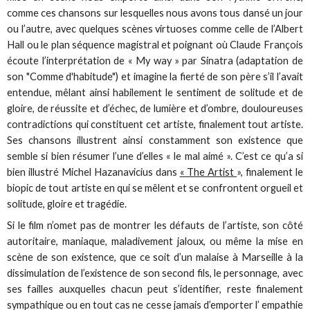
comme ces chansons sur lesquelles nous avons tous dansé un jour
ou l’autre, avec quelques scènes virtuoses comme celle de l’Albert
Hall ou le plan séquence magistral et poignant où Claude François
écoute l’interprétation de « My way » par Sinatra (adaptation de
son "Comme d'habitude") et imagine la fierté de son père s’il l’avait
entendue, mêlant ainsi habilement le sentiment de solitude et de
gloire, de réussite et d’échec, de lumière et d’ombre, douloureuses
contradictions qui constituent cet artiste, finalement tout artiste.
Ses chansons illustrent ainsi constamment son existence que
semble si bien résumer l’une d’elles « le mal aimé ». C’est ce qu’a si
bien illustré Michel Hazanavicius dans
« The Artist
», finalement le
biopic de tout artiste en qui se mêlent et se confrontent orgueil et
solitude, gloire et tragédie.
Si le film n’omet pas de montrer les défauts de l’artiste, son côté
autoritaire, maniaque, maladivement jaloux, ou même la mise en
scène de son existence, que ce soit d’un malaise à Marseille à la
dissimulation de l’existence de son second fils, le personnage, avec
ses failles auxquelles chacun peut s’identifier, reste finalement
sympathique ou en tout cas ne cesse jamais d’emporter l’ empathie