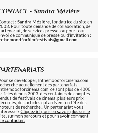
CONTACT - Sandra Mézière
Contact :
Sandra Mézière
, fondatrice du site en
2003. Pour toute demande de collaboration, de
partenariat, de services presse, ou pour tout
envoi de communiqué de presse ou d'invitation :
inthemoodforfilmfestivals@gmail.com
PARTENARIATS
Pour se développer, Inthemoodforcinema.com
recherche actuellement des partenariats.
Inthemoodforcinema.com, ce sont plus de 4000
articles depuis 2003, des centaines de comptes-
rendus de festivals de cinéma, plusieurs prix
décernés, des articles qui arrivent en tête des
moteurs de recherche... Un partenariat vous
intéresse ?
Cliquez ici pour en savoir plus sur le
site, sur mon parcours et pour savoir comment
me contacter.