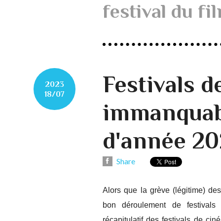
festival du f
Festivals d
2023
18/07
immanquabl
d'année 20
Share
Alors que la grève (légitime) de
bon déroulement de festivals
récapitulatif des festivals de c