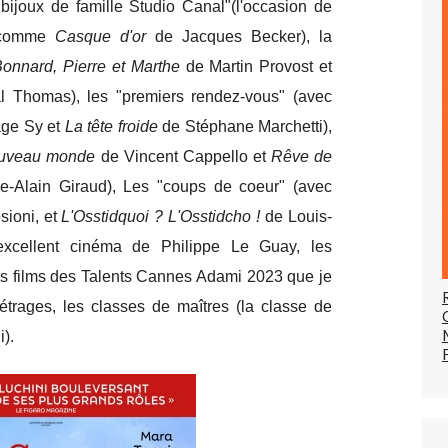
ijoux de famille Studio Canal"(l'occasion de
e comme
Casque d'or
de Jacques Becker), la
onnard, Pierre et Marthe
de Martin Provost et
l Thomas), les "premiers rendez-vous" (avec
ge Sy et
La tête froide
de Stéphane Marchetti),
uveau monde
de Vincent Cappello et
Rêve de
re-Alain Giraud), Les "coups de coeur" (avec
ioni, et
L'Osstidquoi ? L'Osstidcho !
de Louis-
'excellent cinéma de Philippe Le Guay, les
s films des Talents Cannes Adami 2023 que je
trages, les classes de maîtres (la classe de
i).