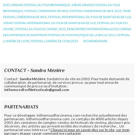
2023
,
DINARD FESTIVAL DU FILM BRITANNIQUE
,
34ÈME DINARD FESTIVAL DU FILM
BRITANNIQUE
,
FESTIVAL CINÉROMAN DE NICE
,
FESTIVAL CINEROMAN DE NICE 2023
,
5ÈME
FESTIVAL CINÉROMAN DE NICE
,
FESTIVAL INTERNATIONAL DU FILM DE SAINT-JEAN-DE-LUZ
,
10ÈME FESTIVAL INTERNATIONAL DU FILM DE SAINT-JEAN DE LUZ
,
FESTIVAL DU FILM DU
CROISIC
,
FESTIVAL DU FILM DU CROISIC 2023
,
RENCONTRES INTERNATIONALES DU CINÉMA
DES ANTIPODES DE SAINT-TROP
,
FESTIVAL DU FILM POLITIQUE DE LA BAULE 2023
,
FESTIVAL
LUMIÈRE DE LYON
,
FESTIVAL LUMIÈRE DE LYON 2023
0
COMMENTAIRE
CONTACT - Sandra Mézière
Contact :
Sandra Mézière
, fondatrice du site en 2003. Pour toute demande de
collaboration, de partenariat, de services presse, ou pour tout envoi de
communiqué de presse ou d'invitation :
inthemoodforfilmfestivals@gmail.com
PARTENARIATS
Pour se développer, Inthemoodforcinema.com recherche actuellement des
partenariats. Inthemoodforcinema.com, ce sont plus de 4000 articles depuis
2003, des centaines de comptes-rendus de festivals de cinéma, plusieurs prix
décernés, des articles qui arrivent en tête des moteurs de recherche... Un
partenariat vous intéresse ?
Cliquez ici pour en savoir plus sur le site, sur mon
parcours et pour savoir comment me contacter.