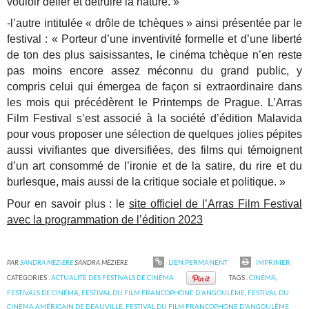
vouloir défier et détruire la nature. »
-l’autre intitulée « drôle de tchèques » ainsi présentée par le
festival : « Porteur d’une inventivité formelle et d’une liberté
de ton des plus saisissantes, le cinéma tchèque n’en reste
pas moins encore assez méconnu du grand public, y
compris celui qui émergea de façon si extraordinaire dans
les mois qui précédèrent le Printemps de Prague.
L’Arras
Film Festival s’est associé à la société d’édition Malavida
pour vous proposer une sélection de quelques jolies pépites
aussi vivifiantes que diversifiées, des films qui témoignent
d’un art consommé de l’ironie et de la satire, du rire et du
burlesque, mais aussi de la critique sociale et politique. »
Pour en savoir plus : le
site officiel de l’Arras Film Festival
avec la programmation de l’édition 2023
PAR
SANDRA MÉZIÈRE
SANDRA MÉZIÈRE
LIEN PERMANENT
IMPRIMER
CATÉGORIES :
ACTUALITÉ DES FESTIVALS DE CINÉMA
TAGS :
CINÉMA
,
FESTIVALS DE CINÉMA
,
FESTIVAL DU FILM FRANCOPHONE D'ANGOULÊME
,
FESTIVAL DU
CINÉMA AMÉRICAIN DE DEAUVILLE
,
FESTIVAL DU FILM FRANCOPHONE D'ANGOULÊME