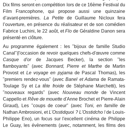
Dix films seront en compétition lors de ce 16ème Festival du
Film Francophone, qui propose aussi une quinzaine
d’avant-premières.
La Petite
de Guillaume Nicloux fera
l’ouverture, en présence du réalisateur et de son comédien
Fabrice Luchini, le 22 août, et
Flo
de Géraldine Danon sera
présenté en clôture.
Au programme également : les "bijoux de famille Studio
Canal"(l'occasion de revoir quelques chefs-d'œuvre comme
Casque d'or
de Jacques Becker), la section "les
flamboyants" (avec
Bonnard, Pierre et Marthe
de Martin
Provost et
Le voyage en pyjama
de Pascal Thomas), les
"premiers rendez-vous" (avec
Banel et Adama
de Ramata-
Toulage Sy et
La tête froide
de Stéphane Marchetti), les
"nouveaux regards" (avec
Nouveau monde
de Vincent
Cappello et
Rêve de mouette
d'Anne Brochet et Pierre-Alain
Giraud), Les "coups de coeur" (avec
Toni, en famille
de
Nathan Ambrosioni, et
L'Osstidquoi ? L'Osstidcho !
de Louis-
Philippe Eno), un focus sur l'excellent cinéma de Philippe
Le Guay, les évènements (avec, notamment, les films des