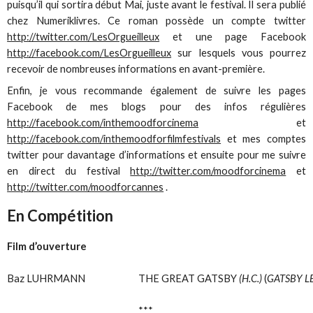
puisqu’il qui sortira début Mai, juste avant le festival. Il sera publié
chez Numeriklivres. Ce roman possède un compte twitter
http://twitter.com/LesOrgueilleux
et une page Facebook
http://facebook.com/LesOrgueilleux
sur lesquels vous pourrez
recevoir de nombreuses informations en avant-première.
Enfin, je vous recommande également de suivre les pages
Facebook de mes blogs pour des infos régulières
http://facebook.com/inthemoodforcinema
et
http://facebook.com/inthemoodforfilmfestivals
et mes comptes
twitter pour davantage d’informations et ensuite pour me suivre
en direct du festival
http://twitter.com/moodforcinema
et
http://twitter.com/moodforcannes
.
En Compétition
Film d’ouverture
Baz LUHRMANN
THE GREAT GATSBY
(H.C.)
(
GATSBY L
***