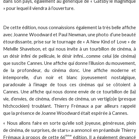
dans son pays, également au générique de « Gatsby le magnifique
» pour lequel il viendra à l’ouverture.
De cette édition, nous connaissions également la très belle affiche
avec Joanne Woodward et Paul Newman, une photo d’une beauté
étourdissante, prise sur le tournage de « A New Kind of Love » de
Melville Shavelson, et qui nous invite à un tourbillon de cinéma, à
un désir infini de pellicule, le désir infini…comme celui (de cinéma)
que suscite Cannes. Une affiche qui donne l’illusion du mouvement,
de la profondeur, du cinéma donc. Une affiche moderne et
intemporelle, d’un noir et blanc joyeusement nostalgique,
paradoxale à l’image de tous ces cinémas qui se côtoient à
Cannes. Une affiche qui nous donne envie de ce tourbillon de (la)
vie, d’envies, de cinéma, d’envies de cinéma, un vertig(o)e (presque
hitchcockien) troublant. Thierry Frémaux a par ailleurs rappelé
que la présence de Joanne Woodward était espérée à Cannes.
« Nous allons faire en sorte qu’elle soit joyeuse, généreuse, plein
de cinéma, de surprises, de stars» a annoncé en préambule Thierry
ème
Frémaux à propos de cette 66
édition. Il a également devancé