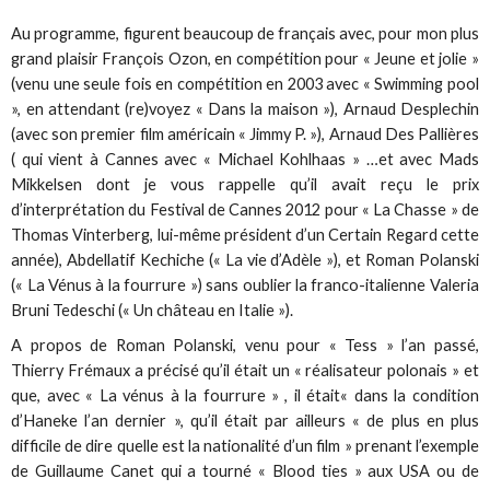
Au programme, figurent beaucoup de français avec, pour mon plus
grand plaisir François Ozon, en compétition pour « Jeune et jolie »
(venu une seule fois en compétition en 2003 avec « Swimming pool
», en attendant (re)voyez « Dans la maison »), Arnaud Desplechin
(avec son premier film américain « Jimmy P. »), Arnaud Des Pallières
( qui vient à Cannes avec « Michael Kohlhaas » …et avec Mads
Mikkelsen dont je vous rappelle qu’il avait reçu le prix
d’interprétation du Festival de Cannes 2012 pour « La Chasse » de
Thomas Vinterberg, lui-même président d’un Certain Regard cette
année), Abdellatif Kechiche (« La vie d’Adèle »), et Roman Polanski
(« La Vénus à la fourrure ») sans oublier la franco-italienne Valeria
Bruni Tedeschi (« Un château en Italie »).
A propos de Roman Polanski, venu pour « Tess » l’an passé,
Thierry Frémaux a précisé qu’il était un « réalisateur polonais » et
que, avec « La vénus à la fourrure » , il était« dans la condition
d’Haneke l’an dernier », qu’il était par ailleurs « de plus en plus
difficile de dire quelle est la nationalité d’un film » prenant l’exemple
de Guillaume Canet qui a tourné « Blood ties » aux USA ou de