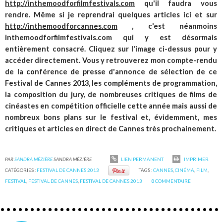
http://inthemoodforfilmfestivals.com
qu'il faudra vous
rendre. Même si je reprendrai quelques articles ici et sur
http://inthemoodforcannes.com
, c'est néanmoins
inthemoodforfilmfestivals.com qui y est désormais
entièrement consacré. Cliquez sur l'image ci-dessus pour y
accéder directement. Vous y retrouverez mon compte-rendu
de la conférence de presse d'annonce de sélection de ce
Festival de Cannes 2013, les compléments de programmation,
la composition du jury, de nombreuses critiques de films de
cinéastes en compétition officielle cette année mais aussi de
nombreux bons plans sur le festival et, évidemment, mes
critiques et articles en direct de Cannes très prochainement.
PAR
SANDRA MÉZIÈRE
SANDRA MÉZIÈRE
LIEN PERMANENT
IMPRIMER
CATÉGORIES :
FESTIVAL DE CANNES 2013
TAGS :
CANNES
,
CINÉMA
,
FILM
,
FESTIVAL
,
FESTIVAL DE CANNES
,
FESTIVAL DE CANNES 2013
0
COMMENTAIRE