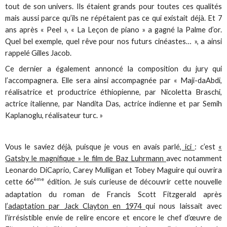
tout de son univers. Ils étaient grands pour toutes ces qualités
mais aussi parce qu’ils ne répétaient pas ce qui existait déjà. Et 7
ans après « Peel », « La Leçon de piano » a gagné la Palme d’or.
Quel bel exemple, quel rêve pour nos futurs cinéastes… », a ainsi
rappelé Gilles Jacob.
Ce dernier a également annoncé la composition du jury qui
l’accompagnera. Elle sera ainsi accompagnée par « Maji-daAbdi,
réalisatrice et productrice éthiopienne, par Nicoletta Braschi,
actrice italienne, par Nandita Das, actrice indienne et par Semih
Kaplanoglu, réalisateur turc. »
Vous le saviez déjà, puisque je vous en avais parlé
, ici
: c’est
«
Gatsby le magnifique » le film de Baz Luhrmann
avec notamment
Leonardo DiCaprio, Carey Mulligan et Tobey Maguire qui ouvrira
ème
cette 66
édition. Je suis curieuse de découvrir cette nouvelle
adaptation du roman de Francis Scott Fitzgerald après
l’adaptation par Jack Clayton en 1974
qui nous laissait avec
l’irrésistible envie de relire encore et encore le chef d’œuvre de