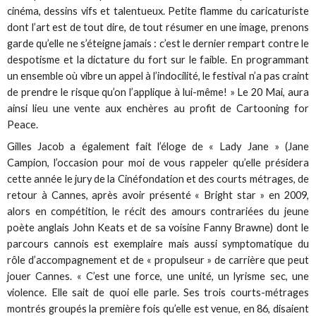
cinéma, dessins vifs et talentueux. Petite flamme du caricaturiste
dont l’art est de tout dire, de tout résumer en une image, prenons
garde qu’elle ne s’éteigne jamais : c’est le dernier rempart contre le
despotisme et la dictature du fort sur le faible. En programmant
un ensemble où vibre un appel à l’indocilité, le festival n’a pas craint
de prendre le risque qu’on l’applique à lui-même! » Le 20 Mai, aura
ainsi lieu une vente aux enchères au profit de Cartooning for
Peace.
Gilles Jacob a également fait l’éloge de « Lady Jane » (Jane
Campion, l’occasion pour moi de vous rappeler qu’elle présidera
cette année le jury de la Cinéfondation et des courts métrages, de
retour à Cannes, après avoir présenté « Bright star » en 2009,
alors en compétition, le récit des amours contrariées du jeune
poète anglais John Keats et de sa voisine Fanny Brawne) dont le
parcours cannois est exemplaire mais aussi symptomatique du
rôle d’accompagnement et de « propulseur » de carrière que peut
jouer Cannes. « C’est une force, une unité, un lyrisme sec, une
violence. Elle sait de quoi elle parle. Ses trois courts-métrages
montrés groupés la première fois qu’elle est venue, en 86, disaient