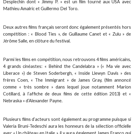
Desplechin dont « Jimmy P. » est un film tourné aux USA avec
Mathieu Amalric et Guillermo Del Toro.
Deux autres films français seront donc également présentés hors
compétition : « Blood Ties », de Guillaume Canet et « Zulu » de
Jérôme Salle, en clôture du festival.
Parmi les films en compétition, nous retrouvons 4 films américains,
4 grands cinéastes: « Behind the Candelabra » (« Ma vie avec
Liberace ») de Steven Soderbergh, « Inside Llewyn Davis » des
frères Coen, « The Immigrant » de James Gray, (film annoncé
comme « très sombre » dans lequel joue notamment Marion
Cotillard, à l’affiche de deux films de cette édition 2013) et «
Nebraska » d’Alexander Payne.
Plusieurs films d’acteurs sont également au programme puisque si
Valeria Bruni-Tedeschi aura les honneurs de la sélection officielle
avec « Un château en Italie », il y aura également James Franco qui