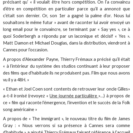
précisant qu’ « il voulait être hors compétition. On l’a convaincu
d’être en compétition en particulier parce qu’il a annoncé que
c’était son dernier. Or, son 1er a gagné la palme d’or. Nous lui
souhaitons le même futur » avant de raconter lui avoir envoyé un
long email pour le convaincre, se terminant par « Say yes », ce à
quoi Soderbergh a répondu par un laconique et décisif « Yes ».
Matt Damon et Michael Douglas, dans la distribution, viendront à
Cannes pour l’occasion.
A propos d’Alexander Payne, Thierry Frémaux a précisé qu’il était
« à l’intérieur du système des studios continuant à leur proposer
des films que d’habitude ils ne produisent pas. Film que nous avons
vu il y a 48H. »
« Ethan et Joel Coen sont contents de retrouver leur oncle Gilles»
a-t-il ironisé (revoyez «
Une journée particulière
»…) à propos de
ce « film qui raconte l’émergence, l’invention et le succès de la Folk
song américaine »
A propos de « The immigrant », le nouveau titre du film de James
Gray : « Nous verrons si sa présence à Cannes sera comme
d’habitude » a ajouté Thierry Frémaux faisant référence à l’accueil