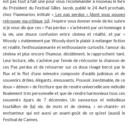
est pas tout à fait une pour vous recommander à nouveau le livre
du Président du Festival Gilles Jacob, publié le 24 Avril prochain,
chez Flammarion, intitulé «
Les pas perdus » (dont vous pouvez
retrouver ma critique, ici
). J’espère vous donner envie de les suivre
si je vous dis que ces « Pas perdus » s’achèvent par un hommage à
la vie, une douce confusion entre cinéma et réalité, et par «
Woody », évidemment par Woody dont le plaisir à mélanger fiction
et réalité, l’enthousiasmante et enthousiaste curiosité, l’amour du
cinéma et plus encore l’humour, décidément, le rapprochent tant.
Leur lecture, elle, s’achève par l’envie de réécouter la chanson de
ces Pas perdus et de retourner sur ce doux rivage bercé par le
flux et le flot d’une mémoire composée d’oublis judicieux et de
souvenirs drôles, élégants, émouvants. Pouvoir, inestimable, de ce
doux « démon » de l’écriture que de rendre universelle une mélodie
finalement très personnelle et que de rendre harmonieux tous ces
souvenirs épars de 7 décennies. Un savoureux et mélodieux
tourbillon de (la) vie, de mots et de cinéma, « en-chanté» et
enchanteur qui est aussi un avant-goût de ce qu’est (aussi) le
Festival de Cannes.