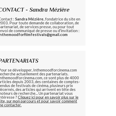
CONTACT - Sandra Mézière
Contact :
Sandra Mézière
, fondatrice du site en
2003. Pour toute demande de collaboration, de
partenariat, de services presse, ou pour tout
envoi de communiqué de presse ou d'invitation :
inthemoodforfilmfestivals@gmail.com
PARTENARIATS
Pour se développer, Inthemoodforcinema.com
recherche actuellement des partenariats.
Inthemoodforcinema.com, ce sont plus de 4000
articles depuis 2003, des centaines de comptes-
rendus de festivals de cinéma, plusieurs prix
décernés, des articles qui arrivent en tête des
moteurs de recherche... Un partenariat vous
intéresse ?
Cliquez ici pour en savoir plus sur le
site, sur mon parcours et pour savoir comment
me contacter.