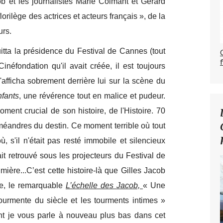
cob et les journalistes Marie Colmant et Gérard
lorilège des actrices et acteurs français », de la
urs.
itta la présidence du Festival de Cannes (tout
Cinéfondation qu'il avait créée, il est toujours
s'afficha sobrement derrière lui sur la scène du
nfants
, une révérence tout en malice et pudeur.
ent crucial de son histoire, de l'Histoire. 70
éandres du destin. Ce moment terrible où tout
 s'il n'était pas resté immobile et silencieux
ait retrouvé sous les projecteurs du Festival de
mière...C’est cette histoire-là que Gilles Jacob
re, le remarquable
L’échelle des Jacob,
« Une
tourmente du siècle et les tourments intimes »
ont je vous parle à nouveau plus bas dans cet