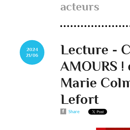
acteurs
Lecture - 
2024
21/06
AMOURS ! d
Marie Colm
Lefort
Share