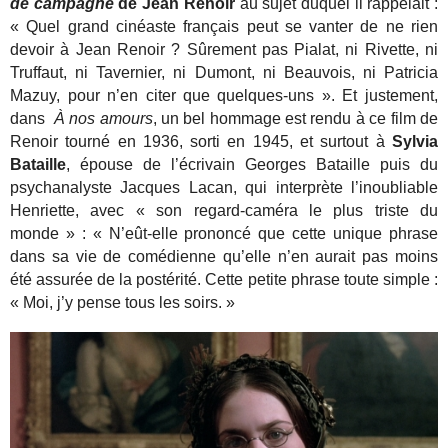
de campagne
de Jean Renoir
au sujet duquel il rappelait :
« Quel grand cinéaste français peut se vanter de ne rien
devoir à Jean Renoir ? Sûrement pas Pialat, ni Rivette, ni
Truffaut, ni Tavernier, ni Dumont, ni Beauvois, ni Patricia
Mazuy, pour n’en citer que quelques-uns ». Et justement,
dans
À
nos amours
, un bel hommage est rendu à ce film de
Renoir tourné en 1936, sorti en 1945, et surtout à
Sylvia
Bataille
, épouse de l’écrivain Georges Bataille puis du
psychanalyste Jacques Lacan, qui interprète l’inoubliable
Henriette, avec « son regard-caméra le plus triste du
monde » : « N’eût-elle prononcé que cette unique phrase
dans sa vie de comédienne qu’elle n’en aurait pas moins
été assurée de la postérité. Cette petite phrase toute simple :
« Moi, j’y pense tous les soirs. »