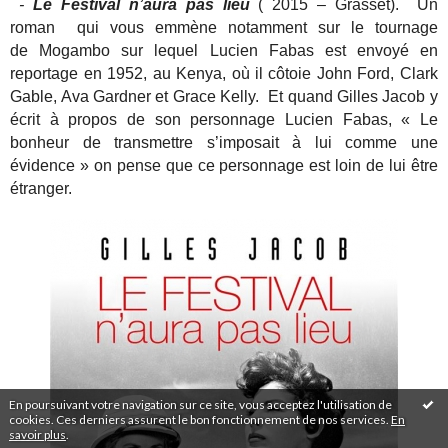
-
Le Festival n’aura pas lieu
( 2015 – Grasset). Un
roman qui vous emmène notamment sur le tournage
de Mogambo sur lequel Lucien Fabas est envoyé en
reportage en 1952, au Kenya, où il côtoie John Ford, Clark
Gable, Ava Gardner et Grace Kelly. Et quand Gilles Jacob y
écrit à propos de son personnage Lucien Fabas, « Le
bonheur de transmettre s’imposait à lui comme une
évidence » on pense que ce personnage est loin de lui être
étranger.
En poursuivant votre navigation sur ce site, vous acceptez l'utilisation de
cookies. Ces derniers assurent le bon fonctionnement de nos services.
En
savoir plus
.