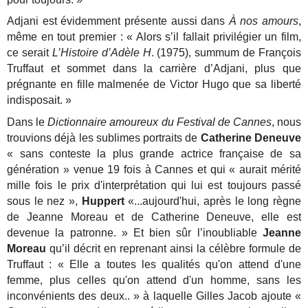
Adjani est évidemment présente aussi dans
À
nos amours
,
même en tout premier : « Alors s’il fallait privilégier un film,
ce serait
L’Histoire d’Adèle H
. (1975), summum de François
Truffaut et sommet dans la carrière d’Adjani, plus que
prégnante en fille malmenée de Victor Hugo que sa liberté
indisposait. »
Dans le
Dictionnaire amoureux du Festival de Cannes
, nous
trouvions déjà les sublimes portraits de
Catherine Deneuve
« sans conteste la plus grande actrice française de sa
génération » venue 19 fois à Cannes et qui « aurait mérité
mille fois le prix d'interprétation qui lui est toujours passé
sous le nez »,
Huppert
«...aujourd'hui, après le long règne
de Jeanne Moreau et de Catherine Deneuve, elle est
devenue la patronne. » Et bien sûr l’inoubliable
Jeanne
Moreau
qu’il décrit en reprenant ainsi la célèbre formule de
Truffaut : « Elle a toutes les qualités qu'on attend d'une
femme, plus celles qu'on attend d'un homme, sans les
inconvénients des deux.. » à laquelle Gilles Jacob ajoute «