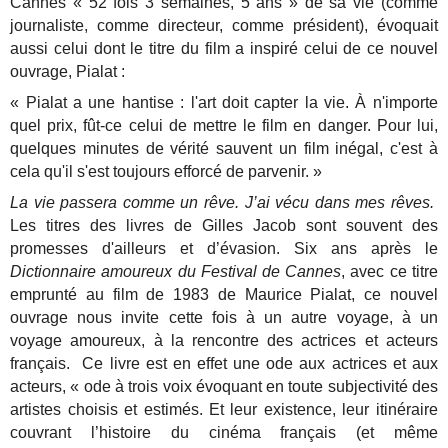
Cannes « 52 fois 3 semaines, 5 ans » de sa vie (comme
journaliste, comme directeur, comme président), évoquait
aussi celui dont le titre du film a inspiré celui de ce nouvel
ouvrage, Pialat :
« Pialat a une hantise : l'art doit capter la vie. À n'importe
quel prix, fût-ce celui de mettre le film en danger. Pour lui,
quelques minutes de vérité sauvent un film inégal, c'est à
cela qu'il s'est toujours efforcé de parvenir. »
La vie passera comme un rêve. J’ai vécu dans mes rêves.
Les titres des livres de Gilles Jacob sont souvent des
promesses d'ailleurs et d’évasion. Six ans après le
Dictionnaire amoureux du Festival de Cannes
, avec ce titre
emprunté au film de 1983 de Maurice Pialat, ce nouvel
ouvrage nous invite cette fois à un autre voyage, à un
voyage amoureux, à la rencontre des actrices et acteurs
français. Ce livre est en effet une ode aux actrices et aux
acteurs, « ode à trois voix évoquant en toute subjectivité des
artistes choisis et estimés. Et leur existence, leur itinéraire
couvrant l’histoire du cinéma français (et même