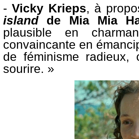
-
Vicky Krieps
, à prop
island
de Mia Mia H
plausible en charma
convaincante en émancip
de féminisme radieux, 
sourire. »