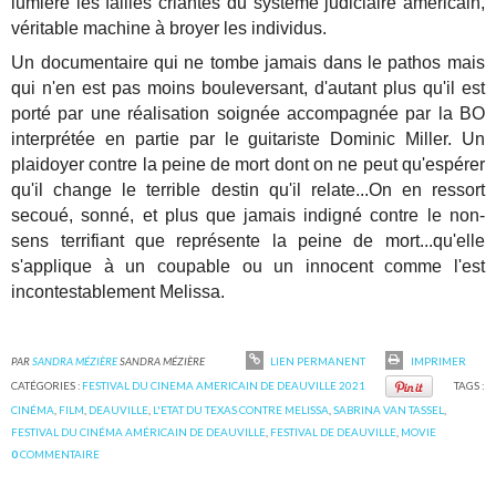
lumière les failles criantes du système judiciaire américain,
véritable machine à broyer les individus.
Un documentaire qui ne tombe jamais dans le pathos mais
qui n'en est pas moins bouleversant, d'autant plus qu'il est
porté par une réalisation soignée accompagnée par la BO
interprétée en partie par le guitariste Dominic Miller. Un
plaidoyer contre la peine de mort dont on ne peut qu'espérer
qu'il change le terrible destin qu'il relate...On en ressort
secoué, sonné, et plus que jamais indigné contre le non-
sens terrifiant que représente la peine de mort...qu'elle
s'applique à un coupable ou un innocent comme l'est
incontestablement Melissa.
PAR
SANDRA MÉZIÈRE
SANDRA MÉZIÈRE
LIEN PERMANENT
IMPRIMER
CATÉGORIES :
FESTIVAL DU CINEMA AMERICAIN DE DEAUVILLE 2021
TAGS :
CINÉMA
,
FILM
,
DEAUVILLE
,
L'ETAT DU TEXAS CONTRE MELISSA
,
SABRINA VAN TASSEL
,
FESTIVAL DU CINÉMA AMÉRICAIN DE DEAUVILLE
,
FESTIVAL DE DEAUVILLE
,
MOVIE
0
COMMENTAIRE