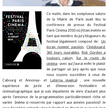
Ce matin, dans les somptueux salons
de la Mairie de Paris avait lieu la
conférence de presse du Festival
Paris Cinéma 2010 où j'étais invitée en
tant que membre du jury blogueurs du
festival (également composé de:
Un
écran nommé passion
,
Cinédouard
,
365 jours ouvrables
,
Rob Gordon a
toujours raiso
n,
Sur la route du
cinéma
-avec qui j'aurai enfin le plaisir
de partager un jury après que nous
nous soyons succédées à ceux de
Cabourg et Annonay- et
Laterna magica
) , une nouvelle
expérience de jurée et d'immersion festivalière et
cinématographique que je suis impatiente de vivre d'autant plus
après l'annonce de la programmation particulièrement riche et
variée (même si resserrée par rapport aux années passées)! Je
vous ferai bien entendu vivre le festival en direct et au jour le jour