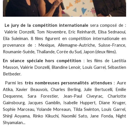
Le jury de la compétition internationale
sera composé de :
Valérie Donzelli, Tom Novembre, Eric Reinhardt, Elisa Sednaoui,
Elia Suleiman. 8 films figurent en compétition internationale en
provenance de : Mexique, Allemagne-Autriche, Suisse-France,
Roumanie-Suède, Thaïlande, Corée du Sud, Japon (deux films).
En séance spéciale hors compétition
: les films de Laetitia
Masson, Valérie Donzelli, Blandine Lenoir, Louis Garrel, Sébastien
Betbeder.
Parmi les
très nombreuses personnalités attendues
: Aure
Atika, Xavier Beauvois, Charles Berling, Julie Bertucelli, Emilie
Dequenne, Sara Forestier, Jean-Paul Civeyrac, Charlotte
Gainsbourg, Jacques Gamblin, Isabelle Huppert, Diane Kruger,
Sophie Marceau, Yolande Moreaun, Tilda Swinton, Louis Garrel,
Shinji Aoyama, Rinko Kikuchi, Naomiki Sato, Jane Fonda, Night
Shyamalan...