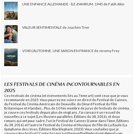
UNE ENFANCE ALLEMANDE - ÎLE d'AMRUM, 1945 de Fatih Akin
VALEUR SENTIMENTALE de Joachim Trier
VOIR L'AUTOMNE, UNE SAISON EN FRANCE de Jeremy Frey
LES FESTIVALS DE CINÉMA INCONTOURNABLES EN
2025
Ces festivals de cinéma (et évènements liés au 7ème art) sont ceux que je vous
recommande en 2025. Vous pourrez me suivre en direct du Festival de Cannes,
du Festival du Cinéma Américain de Deauville, du Dinard Festival du Film
Britannique et Irlandais... Plus de 10 fois membre de jurys de festivals de cinéma,
je couvre ces festivals depuis plus de vingt ans. J'ai consacré un recueil de
nouvelles à ce sujet (Les illusions parallèles, Éditions du 38, 2016), et deux
romans qui ont pour cadre, l'un le Festival de Cannes (L'amor dans l'âme, Éditions
du 38, 2016) et l'autre le Festival du Cinéma et Musique de Film de La Baule (La
Symphonie des rêves, Éditions Blacklephant, 2023). Vous souhaitez que je
couvre votre festival ? Contactez-moi à inthemoodforfilmfestivals@gmail.com.