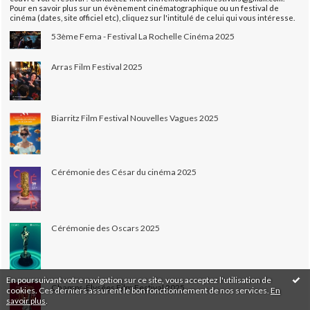
Pour en savoir plus sur un évènement cinématographique ou un festival de
cinéma (dates, site officiel etc), cliquez sur l'intitulé de celui qui vous intéresse.
53ème Fema - Festival La Rochelle Cinéma 2025
Arras Film Festival 2025
Biarritz Film Festival Nouvelles Vagues 2025
Cérémonie des César du cinéma 2025
Cérémonie des Oscars 2025
En poursuivant votre navigation sur ce site, vous acceptez l'utilisation de
Champs-Élysées Film Festival 2025
cookies. Ces derniers assurent le bon fonctionnement de nos services.
En
savoir plus
.