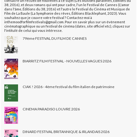
consacré un recueil de nouvelles à ce sujet (Les illusions parallèles, Éditions du
38, 2016), et deux romans qui ont pour cadre, l'un le Festival de Cannes (L'amor
dans l'âme, Éditions du 38, 2016) et l'autre le Festival du Cinéma et Musique de
Film de La Baule (La Symphonie des rêves, Éditions Blacklephant, 2023). Vous
souhaitez que je couvre votre festival ? Contactez-moi à
inthemoodforfilmfestivals@gmail.com. Pour en savoir plus sur un évènement
cinématographique ou un festival de cinéma (dates, site officiel etc), cliquez sur
l'intitulé de celui qui vous intéresse.
79ème FESTIVAL DU FILM DE CANNES
BIARRITZ FILM FESTIVAL - NOUVELLES VAGUES 2026
CIAK ! 2026 - 4ème festival du film italien de patrimoine
CINEMA PARADISO LOUVRE 2026
DINARD FESTIVAL BRITANNIQUE & IRLANDAIS 2026