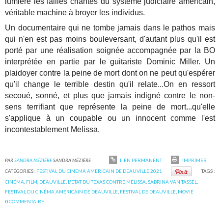
lumière les failles criantes du système judiciaire américain,
véritable machine à broyer les individus.
Un documentaire qui ne tombe jamais dans le pathos mais
qui n'en est pas moins bouleversant, d'autant plus qu'il est
porté par une réalisation soignée accompagnée par la BO
interprétée en partie par le guitariste Dominic Miller. Un
plaidoyer contre la peine de mort dont on ne peut qu'espérer
qu'il change le terrible destin qu'il relate...On en ressort
secoué, sonné, et plus que jamais indigné contre le non-
sens terrifiant que représente la peine de mort...qu'elle
s'applique à un coupable ou un innocent comme l'est
incontestablement Melissa.
PAR
SANDRA MÉZIÈRE
SANDRA MÉZIÈRE
LIEN PERMANENT
IMPRIMER
CATÉGORIES :
FESTIVAL DU CINEMA AMERICAIN DE DEAUVILLE 2021
TAGS :
CINÉMA
,
FILM
,
DEAUVILLE
,
L'ETAT DU TEXAS CONTRE MELISSA
,
SABRINA VAN TASSEL
,
FESTIVAL DU CINÉMA AMÉRICAIN DE DEAUVILLE
,
FESTIVAL DE DEAUVILLE
,
MOVIE
0
COMMENTAIRE