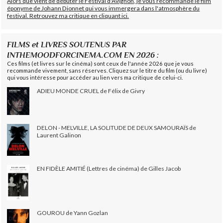
Alors que vient de débuter le Festival d'Avignon, je vous recommande le film
éponyme de Johann Dionnet qui vous immergera dans l'atmosphère du
festival. Retrouvez ma critique en cliquant ici.
FILMS et LIVRES SOUTENUS PAR
INTHEMOODFORCINEMA.COM EN 2026 :
Ces films (et livres sur le cinéma) sont ceux de l'année 2026 que je vous
recommande vivement, sans réserves. Cliquez sur le titre du film (ou du livre)
qui vous intéresse pour accéder au lien vers ma critique de celui-ci.
ADIEU MONDE CRUEL de Félix de Givry
DELON - MELVILLE, LA SOLITUDE DE DEUX SAMOURAÏS de
Laurent Galinon
EN FIDÈLE AMITIÉ (Lettres de cinéma) de Gilles Jacob
GOUROU de Yann Gozlan