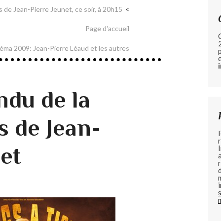
s de Jean-Pierre Jeunet, ce soir, à 20h15
Page d'accueil
néma 2009: Jean-Pierre Léaud et les autres
du de la
s de Jean-
et