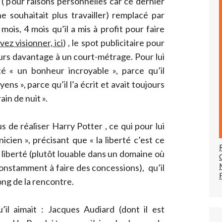
 pour raisons personnelles car ce dernier
e souhaitait plus travailler) remplacé par
mois, 4 mois qu’il a mis à profit pour faire
ez visionner, ici
) , le spot publicitaire pour
eurs davantage à un court-métrage. Pour lui
té « un bonheur incroyable », parce qu’il
ns », parce qu’il l’a écrit et avait toujours
ain de nuit ».
us de réaliser Harry Potter , ce qui pour lui
nicien », précisant que « la liberté c’est ce
ne liberté (plutôt louable dans un domaine où
constamment à faire des concessions), qu’il
ong de la rencontre.
’il aimait : Jacques Audiard (dont il est