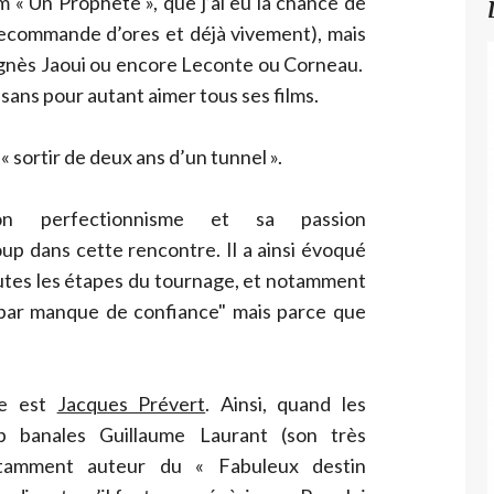
lm « Un Prophète », que j’ai eu la chance de
recommande d’ores et déjà vivement), mais
 Agnès Jaoui ou encore Leconte ou Corneau.
» sans pour autant aimer tous ses films.
t « sortir de deux ans d’un tunnel ».
son perfectionnisme et sa passion
up dans cette rencontre. Il a ainsi évoqué
outes les étapes du tournage, et notamment
 par manque de confiance" mais parce que
ce est
Jacques Prévert
. Ainsi, quand les
op banales Guillaume Laurant (son très
otamment auteur du « Fabuleux destin