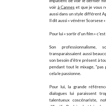
impatient de voir le dernier fi
voir
à Cannes
et que je vous 
aussi dans un style différent
Il dit aussi « vénérer Scorsese 
Pour lui « sortir d’un film » c’es
Son professionnalisme, 
transparaissaient aussi beauco
son besoin d’être présent à t
pendant tout le mixage, "pas
cela le passionne.
Pour lui, la grande référen
dialogues lui paraissent tr
talentueux coscénariste, n