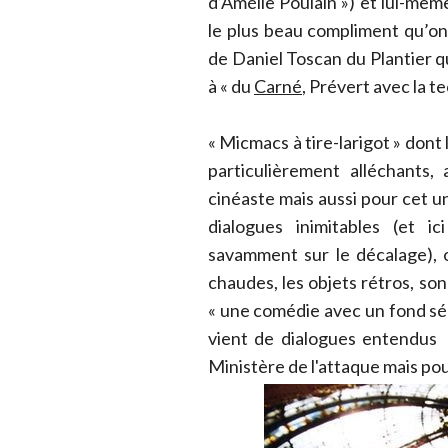
d’Amélie Poulain ») et lui-même
le plus beau compliment qu’on l
de Daniel Toscan du Plantier qu
à « du
Carné
, Prévert avec la t
« Micmacs à tire-larigot » dont
particulièrement alléchants,
cinéaste mais aussi pour cet un
dialogues inimitables (et i
savamment sur le décalage), 
chaudes, les objets rétros, son 
« une comédie avec un fond s
vient de dialogues entendus 
Ministère de l'attaque mais pou