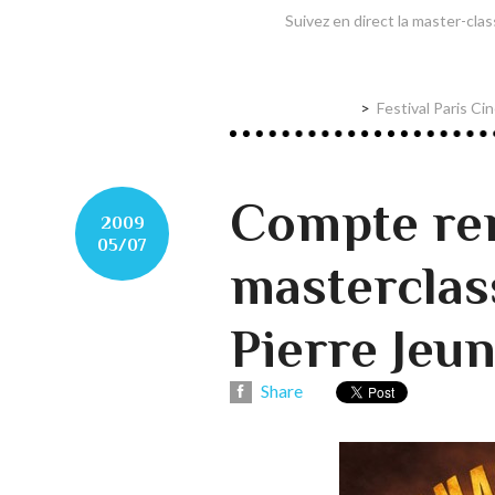
Suivez en direct la master-clas
Festival Paris Ci
Compte ren
2009
05/07
masterclas
Pierre Jeun
Share