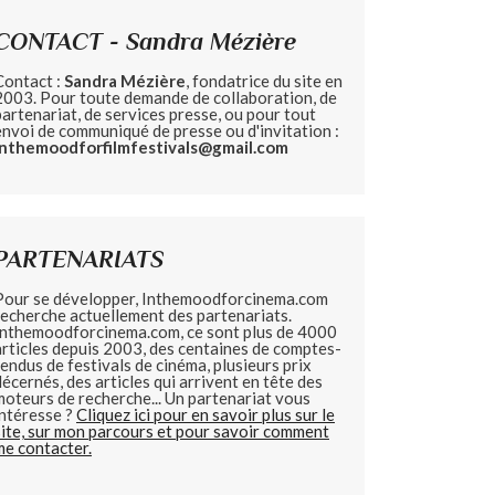
CONTACT - Sandra Mézière
Contact :
Sandra Mézière
, fondatrice du site en
2003. Pour toute demande de collaboration, de
partenariat, de services presse, ou pour tout
envoi de communiqué de presse ou d'invitation :
inthemoodforfilmfestivals@gmail.com
PARTENARIATS
Pour se développer, Inthemoodforcinema.com
recherche actuellement des partenariats.
Inthemoodforcinema.com, ce sont plus de 4000
articles depuis 2003, des centaines de comptes-
rendus de festivals de cinéma, plusieurs prix
décernés, des articles qui arrivent en tête des
moteurs de recherche... Un partenariat vous
intéresse ?
Cliquez ici pour en savoir plus sur le
site, sur mon parcours et pour savoir comment
me contacter.