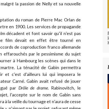
 malgré la passion de Nelly et sa nouvelle
ptation du roman de Pierre Mac Orlan de
rtre en 1900. Les services de propagande
ilm décadent et font savoir qu’il n’est pas
Le film devait en effet être tourné en
l
accords de coproduction franco allemande
in effarouchés par le pessimisme du sujet
tourner à Hambourg les scènes qui dans le
martre. La ténacité de Gabin permettra
r et c’est d’ailleurs lui qui imposera le
isateur Carné. Gabin avait refusé de jouer
rigué par
Drôle de drame
. Rabinovitch, le
ojet, l’accepte sur le nom de Gabin sans
lira à la veille du tournage et n’aura de cesse
sale », n’aimant pas le projet, refusant même