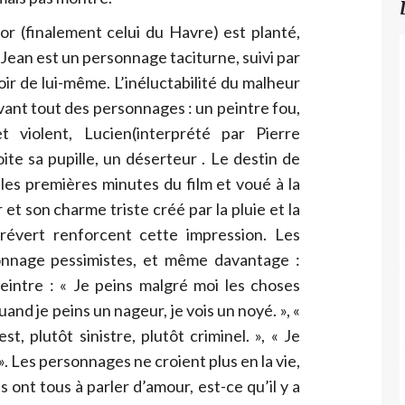
or (finalement celui du Havre) est planté,
Jean est un personnage taciturne, suivi par
ir de lui-même. L’inéluctabilité du malheur
avant tout des personnages : un peintre fou,
 violent, Lucien(interprété par Pierre
ite sa pupille, un déserteur . Le destin de
les premières minutes du film et voué à la
et son charme triste créé par la pluie et la
révert renforcent cette impression. Les
onnage pessimistes, et même davantage :
eintre : « Je peins malgré moi les choses
and je peins un nageur, je vois un noyé. », «
t, plutôt sinistre, plutôt criminel. », « Je
». Les personnages ne croient plus en la vie,
ls ont tous à parler d’amour, est-ce qu’il y a