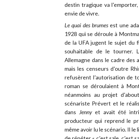
destin tragique va l’emporter,
envie de vivre.
Le quai des brumes
est une ada
1928 qui se déroule à Montma
de la UFA jugent le sujet du f
souhaitable de le tourner. 
Allemagne dans le cadre des 
mais les censeurs d’outre Rh
refusèrent l’autorisation de 
roman se déroulaient à Mont
néanmoins au projet d’abouti
scénariste Prévert et le réal
dans
Jenny
et avait été int
producteur qui reprend le pr
même avoir lu le scénario. Il le 
de répéter « c’est sale, c’est 