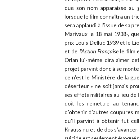
que son nom apparaisse au gé
lorsque le film connaîtra un tri
sera applaudi à l’issue de sa p
Marivaux le 18 mai 1938-, que
prix Louis Delluc 1939 et le Li
et de
l’Action Française
le film
Orlan lui-même dira aimer ce
projet parvint donc à se monte
ce n’est le Ministère de la g
déserteur » ne soit jamais pr
ses effets militaires au lieu de
doit les remettre au tenanc
d’obtenir d’autres coupures ma
qu’il parvint à obtenir fut ce
Krauss nu et de dos s’avancer d
suicide est seulement évoqué 