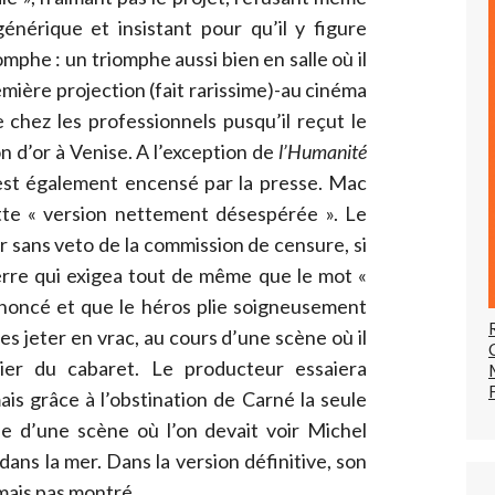
nérique et insistant pour qu’il y figure
omphe : un triomphe aussi bien en salle où il
remière projection (fait rarissime)-au cinéma
 chez les professionnels pusqu’il reçut le
on d’or à Venise. A l’exception de
l’Humanité
 est également encensé par la presse. Mac
tte « version nettement désespérée ». Le
r sans veto de la commission de censure, si
uerre qui exigea tout de même que le mot «
ononcé et que le héros plie soigneusement
 les jeter en vrac, au cours d’une scène où il
ier du cabaret. Le producteur essaiera
is grâce à l’obstination de Carné la seule
lle d’une scène où l’on devait voir Michel
ans la mer. Dans la version définitive, son
mais pas montré.