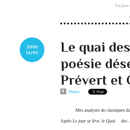
"Le jour
Le quai des
2006
14/05
poésie dés
Prévert et
Share
Mes analyses de classiques du sep
Après
Le jour se lève
,
le Quai des 