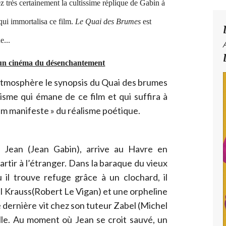
z très certainement la cultissime réplique de Gabin à
ui immortalisa ce film.
Le Quai des Brumes
est
ue...
 un cinéma du désenchantement
atmosphère le synopsis du Quai des brumes
misme qui émane de ce film et qui suffira à
film manifeste » du réalisme poétique.
e Jean (Jean Gabin), arrive au Havre en
rtir à l’étranger. Dans la baraque du vieux
l trouve refuge grâce à un clochard, il
l Krauss(Robert Le Vigan) et une orpheline
 dernière vit chez son tuteur Zabel (Michel
elle. Au moment où Jean se croit sauvé, un