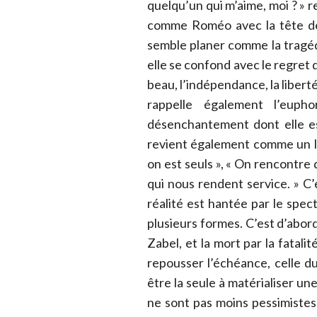
quelqu’un qui m’aime, moi ? » 
comme Roméo avec la tête de b
semble planer comme la tragéd
elle se confond avec le regret d
beau, l’indépendance, la liberté.
rappelle également l’eup
désenchantement dont elle es
revient également comme un leit
on est seuls », « On rencontre
qui nous rendent service. » C
réalité est hantée par le spec
plusieurs formes. C’est d’abord
Zabel, et la mort par la fatali
repousser l’échéance, celle du
être la seule à matérialiser un
ne sont pas moins pessimistes 