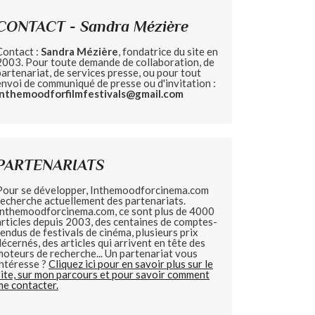
CONTACT - Sandra Mézière
Contact :
Sandra Mézière
, fondatrice du site en
2003. Pour toute demande de collaboration, de
partenariat, de services presse, ou pour tout
envoi de communiqué de presse ou d'invitation :
inthemoodforfilmfestivals@gmail.com
PARTENARIATS
Pour se développer, Inthemoodforcinema.com
recherche actuellement des partenariats.
Inthemoodforcinema.com, ce sont plus de 4000
articles depuis 2003, des centaines de comptes-
rendus de festivals de cinéma, plusieurs prix
décernés, des articles qui arrivent en tête des
moteurs de recherche... Un partenariat vous
intéresse ?
Cliquez ici pour en savoir plus sur le
site, sur mon parcours et pour savoir comment
me contacter.