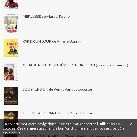
MERLUSSE de Marcel Pagnol
PARTIR UN JOUR de Amélie Bonnin
QUATRE NUITS D'UN RÊVEUR de BRESSON (version restaurée)
SOUS TENSION de Penny Panayotopoulou
THE GREAT DEPARTURE de Pierre Filmon
En poursuivant votre navigation sur ce site, vous acceptez l'utilisation de
cookies. Ces derniers assurent le bon fonctionnement de nos services.
En
savoir plus
.
UN COEUR EN HIVER de Claude Sautet (rétrospective)