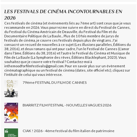
LES FESTIVALS DE CINÉMA INCONTOURNABLES EN
2026
Ces festivals de cinéma (et évènements liés au 7ème art) sont ceux que je vous
recommande en 2026. Vous pourrez me suivre en direct du Festival de Cannes,
du Festival du Cinéma Américain de Deauville, du Festival du Film et du
Documentaire Politique de La Baule... Plus de 10 fois membre de jurys de
festivals de cinéma, je couvre ces festivals depuis plus de vingt ans. J'ai
consacré un recueil de nouvelles à ce sujet (Les illusions parallèles, Éditions du
38, 2016), et deux romans qui ont pour cadre, l'un le Festival de Cannes (L'amor
dans l'âme, Éditions du 38, 2016) et l'autre le Festival du Cinéma et Musique de
Film de La Baule (La Symphonie des rêves, Éditions Blacklephant, 2023). Vous
souhaitez que je couvre votre festival ? Contactez-moi à
inthemoodforfilmfestivals@gmail.com. Pour en savoir plus sur un évènement
cinématographique ou un festival de cinéma (dates, site officiel etc), cliquez sur
l'intitulé de celui qui vous intéresse.
79ème FESTIVAL DU FILM DE CANNES
BIARRITZ FILM FESTIVAL - NOUVELLES VAGUES 2026
CIAK ! 2026 - 4ème festival du film italien de patrimoine