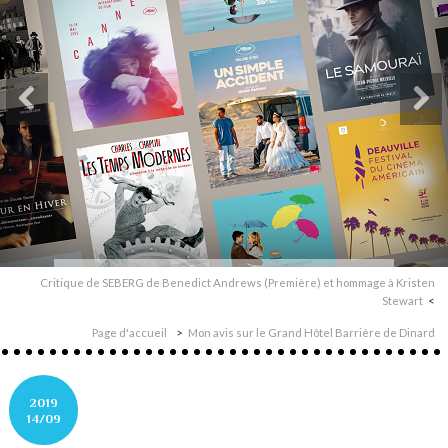
Critique de SEBERG de Benedict Andrews (Première) et hommage à Kristen
Stewart
Page d'accueil
Mon avis sur le Grand Hôtel Barrière de Dinard
2019
14/09