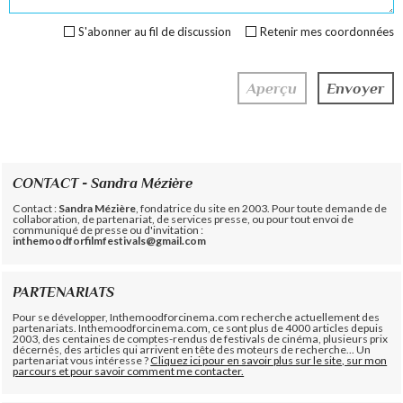
S'abonner au fil de discussion
Retenir mes coordonnées
CONTACT - Sandra Mézière
Contact :
Sandra Mézière
, fondatrice du site en 2003. Pour toute demande de
collaboration, de partenariat, de services presse, ou pour tout envoi de
communiqué de presse ou d'invitation :
inthemoodforfilmfestivals@gmail.com
PARTENARIATS
Pour se développer, Inthemoodforcinema.com recherche actuellement des
partenariats. Inthemoodforcinema.com, ce sont plus de 4000 articles depuis
2003, des centaines de comptes-rendus de festivals de cinéma, plusieurs prix
décernés, des articles qui arrivent en tête des moteurs de recherche... Un
partenariat vous intéresse ?
Cliquez ici pour en savoir plus sur le site, sur mon
parcours et pour savoir comment me contacter.