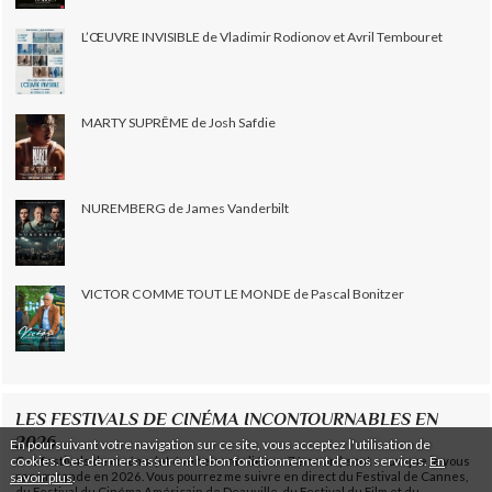
L’ŒUVRE INVISIBLE de Vladimir Rodionov et Avril Tembouret
MARTY SUPRÊME de Josh Safdie
NUREMBERG de James Vanderbilt
VICTOR COMME TOUT LE MONDE de Pascal Bonitzer
LES FESTIVALS DE CINÉMA INCONTOURNABLES EN
2026
En poursuivant votre navigation sur ce site, vous acceptez l'utilisation de
cookies. Ces derniers assurent le bon fonctionnement de nos services.
En
Ces festivals de cinéma (et évènements liés au 7ème art) sont ceux que je vous
savoir plus
.
recommande en 2026. Vous pourrez me suivre en direct du Festival de Cannes,
du Festival du Cinéma Américain de Deauville, du Festival du Film et du