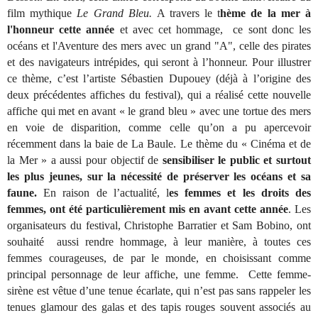
film mythique
Le Grand Bleu.
A travers le t
hème de la mer à
l'honneur cette année
et avec cet hommage, ce sont donc les
océans et l'Aventure des mers avec un grand "A", celle des pirates
et des navigateurs intrépides, qui seront à l’honneur. Pour illustrer
ce thème, c’est l’artiste Sébastien Dupouey (déjà à l’origine des
deux précédentes affiches du festival), qui a réalisé cette nouvelle
affiche qui met en avant « le grand bleu » avec une tortue des mers
en voie de disparition, comme celle qu’on a pu apercevoir
récemment dans la baie de La Baule. Le thème du « Cinéma et de
la Mer » a aussi pour objectif de
sensibiliser le public et surtout
les plus jeunes, sur la nécessité de préserver les océans et sa
faune.
En raison de l’actualité, l
es femmes et les droits des
femmes, ont été particulièrement mis en avant cette année
. Les
organisateurs du festival, Christophe Barratier et Sam Bobino, ont
souhaité aussi rendre hommage, à leur manière, à toutes ces
femmes courageuses, de par le monde, en choisissant comme
principal personnage de leur affiche, une femme. Cette femme-
sirène est vêtue d’une tenue écarlate, qui n’est pas sans rappeler les
tenues glamour des galas et des tapis rouges souvent associés au