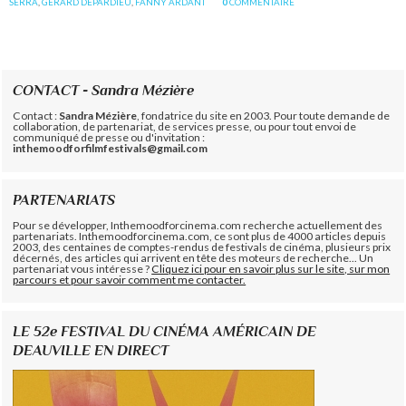
SERRA
,
GÉRARD DEPARDIEU
,
FANNY ARDANT
0
COMMENTAIRE
CONTACT - Sandra Mézière
Contact :
Sandra Mézière
, fondatrice du site en 2003. Pour toute demande de
collaboration, de partenariat, de services presse, ou pour tout envoi de
communiqué de presse ou d'invitation :
inthemoodforfilmfestivals@gmail.com
PARTENARIATS
Pour se développer, Inthemoodforcinema.com recherche actuellement des
partenariats. Inthemoodforcinema.com, ce sont plus de 4000 articles depuis
2003, des centaines de comptes-rendus de festivals de cinéma, plusieurs prix
décernés, des articles qui arrivent en tête des moteurs de recherche... Un
partenariat vous intéresse ?
Cliquez ici pour en savoir plus sur le site, sur mon
parcours et pour savoir comment me contacter.
LE 52e FESTIVAL DU CINÉMA AMÉRICAIN DE
DEAUVILLE EN DIRECT