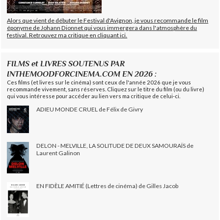
Alors que vient de débuter le Festival d'Avignon, je vous recommande le film
éponyme de Johann Dionnet qui vous immergera dans l'atmosphère du
festival. Retrouvez ma critique en cliquant ici.
FILMS et LIVRES SOUTENUS PAR
INTHEMOODFORCINEMA.COM EN 2026 :
Ces films (et livres sur le cinéma) sont ceux de l'année 2026 que je vous
recommande vivement, sans réserves. Cliquez sur le titre du film (ou du livre)
qui vous intéresse pour accéder au lien vers ma critique de celui-ci.
ADIEU MONDE CRUEL de Félix de Givry
DELON - MELVILLE, LA SOLITUDE DE DEUX SAMOURAÏS de
Laurent Galinon
EN FIDÈLE AMITIÉ (Lettres de cinéma) de Gilles Jacob