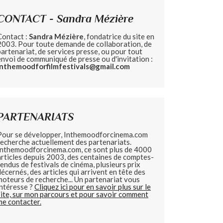
CONTACT - Sandra Mézière
Contact :
Sandra Mézière
, fondatrice du site en
2003. Pour toute demande de collaboration, de
partenariat, de services presse, ou pour tout
envoi de communiqué de presse ou d'invitation :
inthemoodforfilmfestivals@gmail.com
PARTENARIATS
Pour se développer, Inthemoodforcinema.com
recherche actuellement des partenariats.
Inthemoodforcinema.com, ce sont plus de 4000
articles depuis 2003, des centaines de comptes-
rendus de festivals de cinéma, plusieurs prix
décernés, des articles qui arrivent en tête des
moteurs de recherche... Un partenariat vous
intéresse ?
Cliquez ici pour en savoir plus sur le
site, sur mon parcours et pour savoir comment
me contacter.