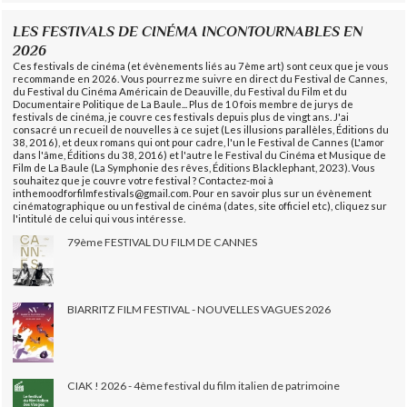
LES FESTIVALS DE CINÉMA INCONTOURNABLES EN
2026
Ces festivals de cinéma (et évènements liés au 7ème art) sont ceux que je vous
recommande en 2026. Vous pourrez me suivre en direct du Festival de Cannes,
du Festival du Cinéma Américain de Deauville, du Festival du Film et du
Documentaire Politique de La Baule... Plus de 10 fois membre de jurys de
festivals de cinéma, je couvre ces festivals depuis plus de vingt ans. J'ai
consacré un recueil de nouvelles à ce sujet (Les illusions parallèles, Éditions du
38, 2016), et deux romans qui ont pour cadre, l'un le Festival de Cannes (L'amor
dans l'âme, Éditions du 38, 2016) et l'autre le Festival du Cinéma et Musique de
Film de La Baule (La Symphonie des rêves, Éditions Blacklephant, 2023). Vous
souhaitez que je couvre votre festival ? Contactez-moi à
inthemoodforfilmfestivals@gmail.com. Pour en savoir plus sur un évènement
cinématographique ou un festival de cinéma (dates, site officiel etc), cliquez sur
l'intitulé de celui qui vous intéresse.
79ème FESTIVAL DU FILM DE CANNES
BIARRITZ FILM FESTIVAL - NOUVELLES VAGUES 2026
CIAK ! 2026 - 4ème festival du film italien de patrimoine