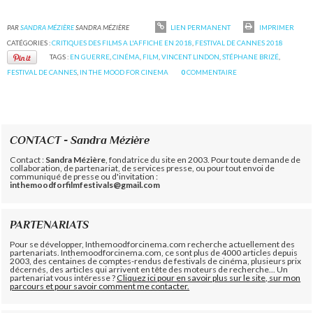
PAR
SANDRA MÉZIÈRE
SANDRA MÉZIÈRE
LIEN PERMANENT
IMPRIMER
CATÉGORIES :
CRITIQUES DES FILMS A L'AFFICHE EN 2018
,
FESTIVAL DE CANNES 2018
TAGS :
EN GUERRE
,
CINÉMA
,
FILM
,
VINCENT LINDON
,
STÉPHANE BRIZÉ
,
FESTIVAL DE CANNES
,
IN THE MOOD FOR CINEMA
0
COMMENTAIRE
CONTACT - Sandra Mézière
Contact :
Sandra Mézière
, fondatrice du site en 2003. Pour toute demande de
collaboration, de partenariat, de services presse, ou pour tout envoi de
communiqué de presse ou d'invitation :
inthemoodforfilmfestivals@gmail.com
PARTENARIATS
Pour se développer, Inthemoodforcinema.com recherche actuellement des
partenariats. Inthemoodforcinema.com, ce sont plus de 4000 articles depuis
2003, des centaines de comptes-rendus de festivals de cinéma, plusieurs prix
décernés, des articles qui arrivent en tête des moteurs de recherche... Un
partenariat vous intéresse ?
Cliquez ici pour en savoir plus sur le site, sur mon
parcours et pour savoir comment me contacter.