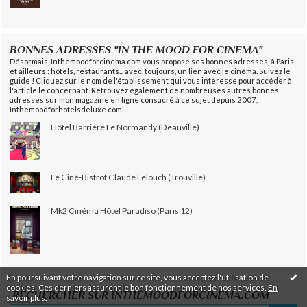
BONNES ADRESSES "IN THE MOOD FOR CINEMA"
Désormais, Inthemoodforcinema.com vous propose ses bonnes adresses, à Paris
et ailleurs : hôtels, restaurants... avec, toujours, un lien avec le cinéma. Suivez le
guide ! Cliquez sur le nom de l'établissement qui vous intéresse pour accéder à
l'article le concernant. Retrouvez également de nombreuses autres bonnes
adresses sur mon magazine en ligne consacré à ce sujet depuis 2007,
Inthemoodforhotelsdeluxe.com.
Hôtel Barrière Le Normandy (Deauville)
Le Ciné-Bistrot Claude Lelouch (Trouville)
Mk2 Cinéma Hôtel Paradiso (Paris 12)
En poursuivant votre navigation sur ce site, vous acceptez l'utilisation de
cookies. Ces derniers assurent le bon fonctionnement de nos services.
En
RECHERCHER SUR INTHEMOODFORCINEMA.COM
savoir plus
.