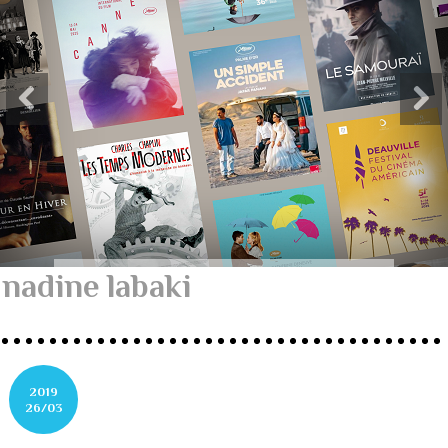
nadine labaki
2019
26/03