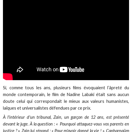
Si, comme tous les ans, plusieurs films évoquaient l’âpreté du
monde contemporain, le film de Nadine Labaki était sans aucun
doute celui qui correspondait le mieux aux valeurs humanistes,
laïques et universalistes défendues par ce prix.
À l'intérieur d'un tribunal, Zain, un garçon de 12 ans, est présenté
devant le juge. À la question : « Pourquoi attaquez-vous vos parents en
justice ? », Zain lui répond : « Pour m'avoir donné la vie ! ». Capharnaüm