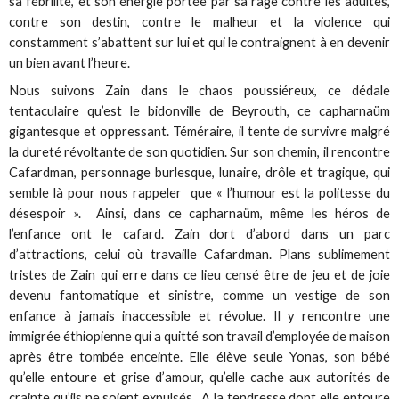
sa fébrilité, et son énergie portée par sa rage contre les adultes,
contre son destin, contre le malheur et la violence qui
constamment s’abattent sur lui et qui le contraignent à en devenir
un bien avant l’heure.
Nous suivons Zain dans le chaos poussiéreux, ce dédale
tentaculaire qu’est le bidonville de Beyrouth, ce capharnaüm
gigantesque et oppressant. Téméraire, il tente de survivre malgré
la dureté révoltante de son quotidien. Sur son chemin, il rencontre
Cafardman, personnage burlesque, lunaire, drôle et tragique, qui
semble là pour nous rappeler que « l’humour est la politesse du
désespoir ». Ainsi, dans ce capharnaüm, même les héros de
l’enfance ont le cafard. Zain dort d’abord dans un parc
d’attractions, celui où travaille Cafardman. Plans sublimement
tristes de Zain qui erre dans ce lieu censé être de jeu et de joie
devenu fantomatique et sinistre, comme un vestige de son
enfance à jamais inaccessible et révolue. Il y rencontre une
immigrée éthiopienne qui a quitté son travail d’employée de maison
après être tombée enceinte. Elle élève seule Yonas, son bébé
qu’elle entoure et grise d’amour, qu’elle cache aux autorités de
crainte qu’ils ne soient expulsés. A la tendresse dont elle entoure