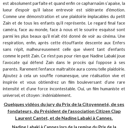
est absolument parfaite et quand enfin ce capharnaüm s’apaise, la
lueur d’espoir qu’il laisse entrevoir est sidérante d’émotion.
Comme une démonstration et une plaidoirie implacables du petit
Zain et de tous les enfants qu’il représente. Le regard final face
caméra, face au monde, face à nous et le sourire esquissé sont
parmi les plus beaux qu’il m’ait été donné de voir au cinéma. Une
respiration, enfin, après cette étouffante descente aux Enfers
sans répit, malheureusement celle que vivent tant d’enfants
comme le petit Zain. Ce n’est pas pour rien que Nadine Labaki joue
l’avocate qui défend Zain dans le procès qui l’oppose à ses
parents. Rarement l’enfance maltraitée aura connu telle plaidoirie.
Ajoutez à cela un souffle romanesque, une réalisation vive et
inspirée et vous obtiendrez un film bouleversant d’une rare
intensité et d’une force incontestable. Oui, un film humaniste et
universel, et citoyen : indéniablement.
Quelques vidéos du jury du Prix de la Citoyenneté, de ses
fondateurs, du Président de l'association Citizen Clap
Laurent Cantet, et de Nadine Labaki à Cannes.
Nadine Labaki à Cannes lors de la remise du Prix de la