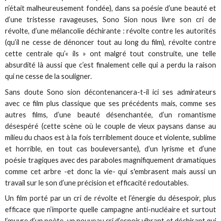
n’était malheureusement fondée), dans sa poésie d’une beauté et
d’une tristesse ravageuses, Sono Sion nous livre son cri de
révolte, d’une mélancolie déchirante : révolte contre les autorités
(qu’il ne cesse de dénoncer tout au long du film), révolte contre
cette centrale qu’« ils » ont malgré tout construite, une telle
absurdité là aussi que c’est finalement celle qui a perdu la raison
qui ne cesse de la souligner.
Sans doute Sono sion décontenancera-t-il ici ses admirateurs
avec ce film plus classique que ses précédents mais, comme ses
autres films, d’une beauté désenchantée, d’un romantisme
désespéré (cette scène où le couple de vieux paysans danse au
milieu du chaos est à la fois terriblement douce et violente, sublime
et horrible, en tout cas bouleversante), d’un lyrisme et d’une
poésie tragiques avec des paraboles magnifiquement dramatiques
comme cet arbre -et donc la vie- qui s'embrasent mais aussi un
travail sur le son d’une précision et efficacité redoutables.
Un film porté par un cri de révolte et l’énergie du désespoir, plus
efficace que n’importe quelle campagne anti-nucléaire et surtout
l’œuvre d’un poète, un nouveau cri d’espoir vibrant et déchirant qui