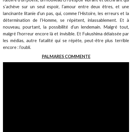
s’achève sur un seul espoir, l’amour entre deux êtres, et une
lancinante litanie d’un pas, qui, comme l’Histoire, les erreurs et la
détermination de l’Homme, se répètent, inlassablement. Et à
nouveau, pourtant, la possibilité d’un lendemain. Malgré tout,
malgré l’horreur encore là et invisible. Et Fukushima délaissée par
les médias, autre fatalité qui se répète, peut-être plus terrible
encore : l’oubli.
PALMARES COMMENTE