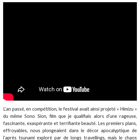
L’an passé, en compétition, le festival avait ainsi projeté « Himizu »
du même Sono Sion, film que je qualifiais alors d’une rageuse,
fascinante, exaspérante et terrifiante beauté. Les premiers plans,
effroyables, nous plongeaient dans le décor apocalyptique de
l’après tsunami exploré par de longs travellings, mais le chaos