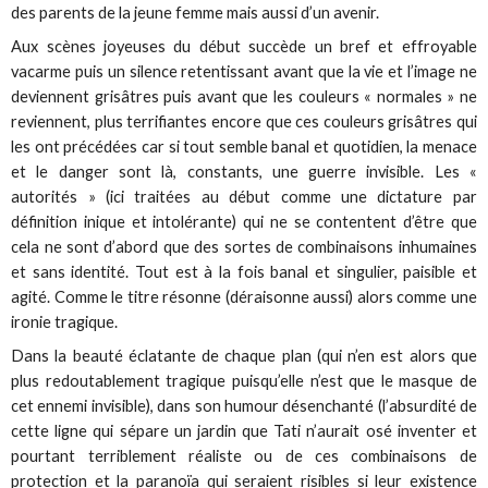
des parents de la jeune femme mais aussi d’un avenir.
Aux scènes joyeuses du début succède un bref et effroyable
vacarme puis un silence retentissant avant que la vie et l’image ne
deviennent grisâtres puis avant que les couleurs « normales » ne
reviennent, plus terrifiantes encore que ces couleurs grisâtres qui
les ont précédées car si tout semble banal et quotidien, la menace
et le danger sont là, constants, une guerre invisible. Les «
autorités » (ici traitées au début comme une dictature par
définition inique et intolérante) qui ne se contentent d’être que
cela ne sont d’abord que des sortes de combinaisons inhumaines
et sans identité. Tout est à la fois banal et singulier, paisible et
agité. Comme le titre résonne (déraisonne aussi) alors comme une
ironie tragique.
Dans la beauté éclatante de chaque plan (qui n’en est alors que
plus redoutablement tragique puisqu’elle n’est que le masque de
cet ennemi invisible), dans son humour désenchanté (l’absurdité de
cette ligne qui sépare un jardin que Tati n’aurait osé inventer et
pourtant terriblement réaliste ou de ces combinaisons de
protection et la paranoïa qui seraient risibles si leur existence