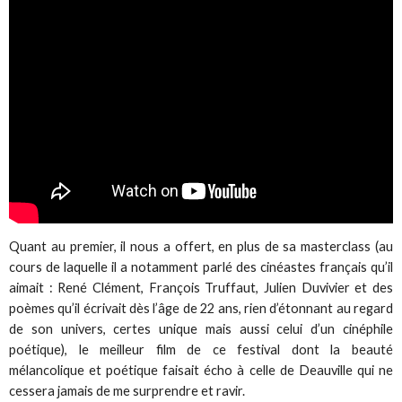
Quant au premier, il nous a offert, en plus de sa masterclass (au
cours de laquelle il a notamment parlé des cinéastes français qu’il
aimait : René Clément, François Truffaut, Julien Duvivier et des
poèmes qu’il écrivait dès l’âge de 22 ans, rien d’étonnant au regard
de son univers, certes unique mais aussi celui d’un cinéphile
poétique), le meilleur film de ce festival dont la beauté
mélancolique et poétique faisait écho à celle de Deauville qui ne
cessera jamais de me surprendre et ravir.