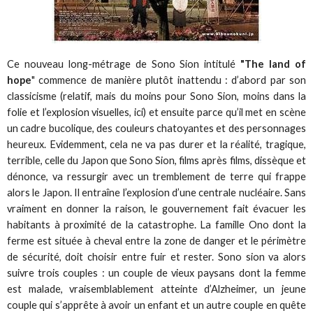
Ce nouveau long-métrage de Sono Sion intitulé
"The land of
hope
" commence de manière plutôt inattendu : d’abord par son
classicisme (relatif, mais du moins pour Sono Sion, moins dans la
folie et l’explosion visuelles, ici) et ensuite parce qu’il met en scène
un cadre bucolique, des couleurs chatoyantes et des personnages
heureux. Evidemment, cela ne va pas durer et la réalité, tragique,
terrible, celle du Japon que Sono Sion, films après films, dissèque et
dénonce, va ressurgir avec un tremblement de terre qui frappe
alors le Japon. Il entraîne l’explosion d’une centrale nucléaire. Sans
vraiment en donner la raison, le gouvernement fait évacuer les
habitants à proximité de la catastrophe. La famille Ono dont la
ferme est située à cheval entre la zone de danger et le périmètre
de sécurité, doit choisir entre fuir et rester. Sono sion va alors
suivre trois couples : un couple de vieux paysans dont la femme
est malade, vraisemblablement atteinte d’Alzheimer, un jeune
couple qui s’apprête à avoir un enfant et un autre couple en quête