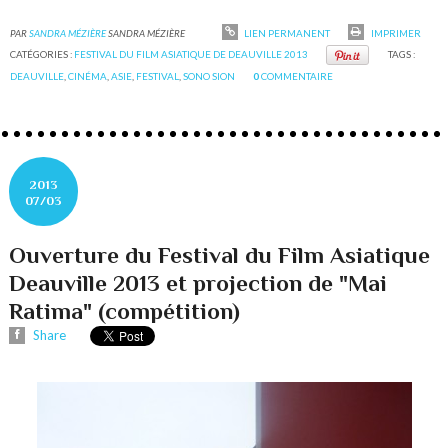
PAR
SANDRA MÉZIÈRE
SANDRA MÉZIÈRE
LIEN PERMANENT
IMPRIMER
CATÉGORIES :
FESTIVAL DU FILM ASIATIQUE DE DEAUVILLE 2013
TAGS :
DEAUVILLE
,
CINÉMA
,
ASIE
,
FESTIVAL
,
SONO SION
0
COMMENTAIRE
2013
07/03
Ouverture du Festival du Film Asiatique
Deauville 2013 et projection de "Mai
Ratima" (compétition)
Share