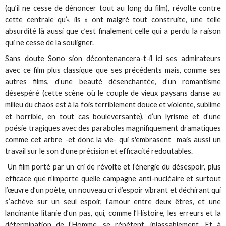
(qu’il ne cesse de dénoncer tout au long du film), révolte contre
cette centrale qu’« ils » ont malgré tout construite, une telle
absurdité là aussi que c’est finalement celle qui a perdu la raison
qui ne cesse de la souligner.
Sans doute Sono sion décontenancera-t-il ici ses admirateurs
avec ce film plus classique que ses précédents mais, comme ses
autres films, d’une beauté désenchantée, d’un romantisme
désespéré (cette scène où le couple de vieux paysans danse au
milieu du chaos est à la fois terriblement douce et violente, sublime
et horrible, en tout cas bouleversante), d’un lyrisme et d’une
poésie tragiques avec des paraboles magnifiquement dramatiques
comme cet arbre -et donc la vie- qui s'embrasent mais aussi un
travail sur le son d’une précision et efficacité redoutables.
Un film porté par un cri de révolte et l’énergie du désespoir, plus
efficace que n’importe quelle campagne anti-nucléaire et surtout
l’œuvre d’un poète, un nouveau cri d’espoir vibrant et déchirant qui
s’achève sur un seul espoir, l’amour entre deux êtres, et une
lancinante litanie d’un pas, qui, comme l’Histoire, les erreurs et la
détermination de l’Homme, se répètent, inlassablement. Et à