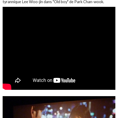
tyrannique Lee Woo-jin dans "Old boy" de Park Chan-wook.