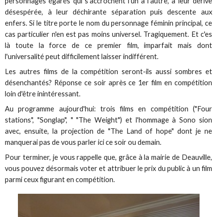
personnages égarés qui s'accrochent l'un à l'autre, à leur dérive
désespérée, à leur déchirante séparation puis descente aux
enfers. Si le titre porte le nom du personnage féminin principal, ce
cas particulier n'en est pas moins universel. Tragiquement. Et c'es
là toute la force de ce premier film, imparfait mais dont
l'universalité peut difficilement laisser indifférent.
Les autres films de la compétition seront-ils aussi sombres et
désenchantés? Réponse ce soir après ce 1er film en compétition
loin d'être inintéressant.
Au programme aujourd'hui: trois films en compétition ("Four
stations", "Songlap", " "The Weight") et l'hommage à Sono sion
avec, ensuite, la projection de "The Land of hope" dont je ne
manquerai pas de vous parler ici ce soir ou demain.
Pour terminer, je vous rappelle que, grâce à la mairie de Deauville,
vous pouvez désormais voter et attribuer le prix du public à un film
parmi ceux figurant en compétition.