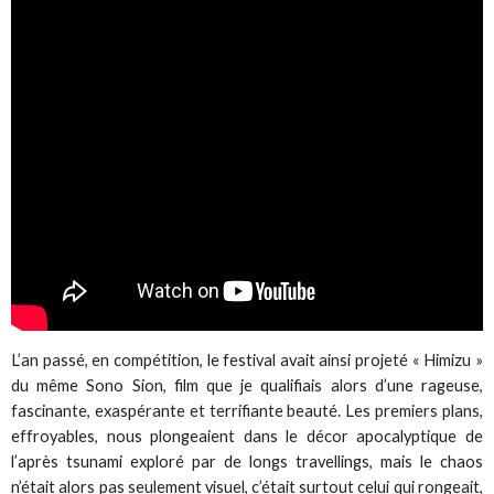
L’an passé, en compétition, le festival avait ainsi projeté « Himizu »
du même Sono Sion, film que je qualifiais alors d’une rageuse,
fascinante, exaspérante et terrifiante beauté. Les premiers plans,
effroyables, nous plongeaient dans le décor apocalyptique de
l’après tsunami exploré par de longs travellings, mais le chaos
n’était alors pas seulement visuel, c’était surtout celui qui rongeait,