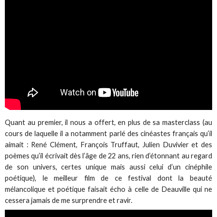
Quant au premier, il nous a offert, en plus de sa masterclass (au
cours de laquelle il a notamment parlé des cinéastes français qu’il
aimait : René Clément, François Truffaut, Julien Duvivier et des
poèmes qu’il écrivait dès l’âge de 22 ans, rien d’étonnant au regard
de son univers, certes unique mais aussi celui d’un cinéphile
poétique), le meilleur film de ce festival dont la beauté
mélancolique et poétique faisait écho à celle de Deauville qui ne
cessera jamais de me surprendre et ravir.