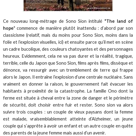
Ce nouveau long-métrage de Sono Sion intitulé
"The land of
hope
" commence de manière plutôt inattendu : d’abord par son
classicisme (relatif, mais du moins pour Sono Sion, moins dans la
folie et l’explosion visuelles, ici) et ensuite parce qu’il met en scène
un cadre bucolique, des couleurs chatoyantes et des personnages
heureux. Evidemment, cela ne va pas durer et la réalité, tragique,
terrible, celle du Japon que Sono Sion, films après films, dissèque et
dénonce, va ressurgir avec un tremblement de terre qui frappe
alors le Japon. Il entraîne l’explosion d’une centrale nucléaire. Sans
vraiment en donner la raison, le gouvernement fait évacuer les
habitants à proximité de la catastrophe. La famille Ono dont la
ferme est située à cheval entre la zone de danger et le périmètre
de sécurité, doit choisir entre fuir et rester. Sono sion va alors
suivre trois couples : un couple de vieux paysans dont la femme
est malade, vraisemblablement atteinte d’Alzheimer, un jeune
couple qui s’apprête à avoir un enfant et un autre couple en quête
des parents de la jeune femme mais aussi d’un avenir.