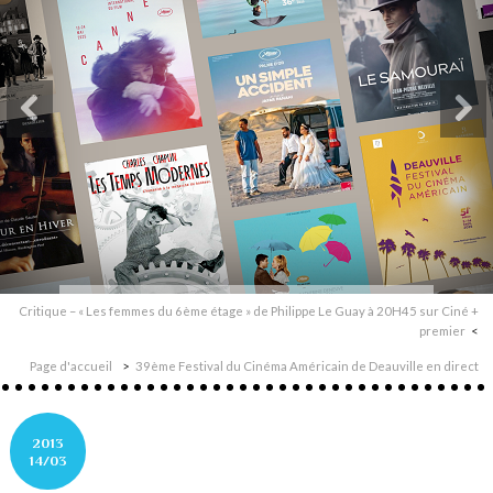
Critique – « Les femmes du 6ème étage » de Philippe Le Guay à 20H45 sur Ciné +
premier
Page d'accueil
39ème Festival du Cinéma Américain de Deauville en direct
2013
14/03