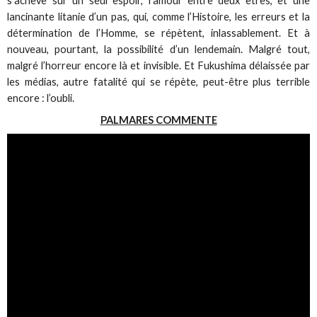
s’achève sur un seul espoir, l’amour entre deux êtres, et une
lancinante litanie d’un pas, qui, comme l’Histoire, les erreurs et la
détermination de l’Homme, se répètent, inlassablement. Et à
nouveau, pourtant, la possibilité d’un lendemain. Malgré tout,
malgré l’horreur encore là et invisible. Et Fukushima délaissée par
les médias, autre fatalité qui se répète, peut-être plus terrible
encore : l’oubli.
PALMARES COMMENTE