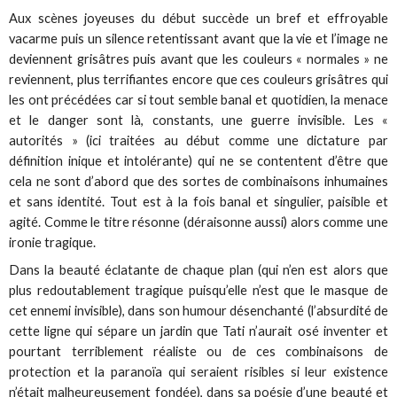
Aux scènes joyeuses du début succède un bref et effroyable
vacarme puis un silence retentissant avant que la vie et l’image ne
deviennent grisâtres puis avant que les couleurs « normales » ne
reviennent, plus terrifiantes encore que ces couleurs grisâtres qui
les ont précédées car si tout semble banal et quotidien, la menace
et le danger sont là, constants, une guerre invisible. Les «
autorités » (ici traitées au début comme une dictature par
définition inique et intolérante) qui ne se contentent d’être que
cela ne sont d’abord que des sortes de combinaisons inhumaines
et sans identité. Tout est à la fois banal et singulier, paisible et
agité. Comme le titre résonne (déraisonne aussi) alors comme une
ironie tragique.
Dans la beauté éclatante de chaque plan (qui n’en est alors que
plus redoutablement tragique puisqu’elle n’est que le masque de
cet ennemi invisible), dans son humour désenchanté (l’absurdité de
cette ligne qui sépare un jardin que Tati n’aurait osé inventer et
pourtant terriblement réaliste ou de ces combinaisons de
protection et la paranoïa qui seraient risibles si leur existence
n’était malheureusement fondée), dans sa poésie d’une beauté et