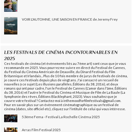
VOIR L'AUTOMNE, UNE SAISON EN FRANCE de Jeremy Frey
LES FESTIVALS DE CINÉMA INCONTOURNABLES EN
2025
Ces festivals de cinéma (et évènements liés au 7ème art) sont ceux que je vous
recommande en 2025. Vous pourrez me suivre en direct du Festival de Cannes,
du Festival du Cinéma Américain de Deauville, du Dinard Festival du Film
Britannique et Irlandais... Plus de 10 fois membre de jurys de festivals de cinéma,
je couvre ces festivals depuis plus de vingt ans. J'ai consacré un recueil de
nouvelles à ce sujet (Les illusions parallèles, Éditions du 38, 2016), et deux
romans qui ont pour cadre, l'un le Festival de Cannes (L'amor dans l'âme, Éditions
du 38, 2016) et l'autre le Festival du Cinéma et Musique de Film de La Baule (La
Symphonie des rêves, Éditions Blacklephant, 2023). Vous souhaitez que je
couvre votre festival ? Contactez-moi à inthemoodforfilmfestivals@gmail.com.
Pour en savoir plus sur un évènement cinématographique ou un festival de
cinéma (dates, site officiel etc), cliquez sur l'intitulé de celui qui vous intéresse.
53ème Fema - Festival La Rochelle Cinéma 2025
Arras Film Festival 2025