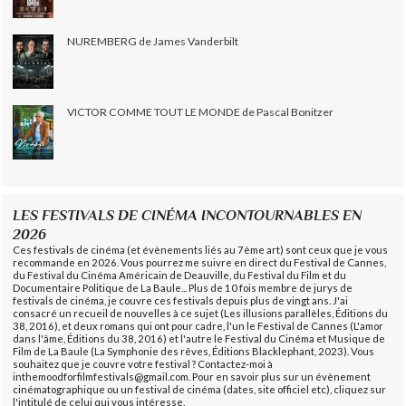
NUREMBERG de James Vanderbilt
VICTOR COMME TOUT LE MONDE de Pascal Bonitzer
LES FESTIVALS DE CINÉMA INCONTOURNABLES EN
2026
Ces festivals de cinéma (et évènements liés au 7ème art) sont ceux que je vous
recommande en 2026. Vous pourrez me suivre en direct du Festival de Cannes,
du Festival du Cinéma Américain de Deauville, du Festival du Film et du
Documentaire Politique de La Baule... Plus de 10 fois membre de jurys de
festivals de cinéma, je couvre ces festivals depuis plus de vingt ans. J'ai
consacré un recueil de nouvelles à ce sujet (Les illusions parallèles, Éditions du
38, 2016), et deux romans qui ont pour cadre, l'un le Festival de Cannes (L'amor
dans l'âme, Éditions du 38, 2016) et l'autre le Festival du Cinéma et Musique de
Film de La Baule (La Symphonie des rêves, Éditions Blacklephant, 2023). Vous
souhaitez que je couvre votre festival ? Contactez-moi à
inthemoodforfilmfestivals@gmail.com. Pour en savoir plus sur un évènement
cinématographique ou un festival de cinéma (dates, site officiel etc), cliquez sur
l'intitulé de celui qui vous intéresse.