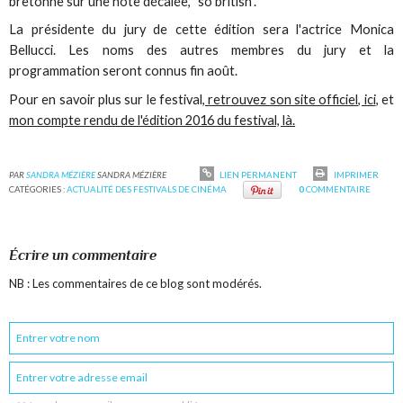
bretonne sur une note décalée, "so british".
La présidente du jury de cette édition sera l'actrice Monica
Bellucci. Les noms des autres membres du jury et la
programmation seront connus fin août.
Pour en savoir plus sur le festival,
retrouvez son site officiel, ici
, et
mon compte rendu de l'édition 2016 du festival, là.
PAR
SANDRA MÉZIÈRE
SANDRA MÉZIÈRE
LIEN PERMANENT
IMPRIMER
CATÉGORIES :
ACTUALITÉ DES FESTIVALS DE CINÉMA
0
COMMENTAIRE
Écrire un commentaire
NB : Les commentaires de ce blog sont modérés.