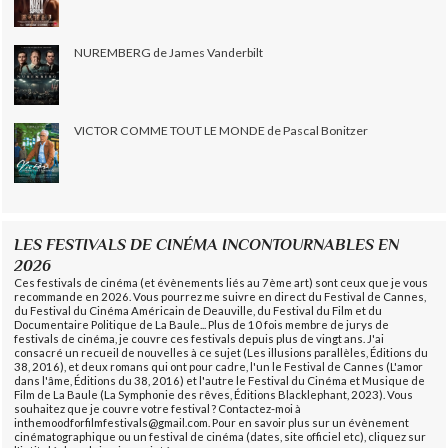
NUREMBERG de James Vanderbilt
VICTOR COMME TOUT LE MONDE de Pascal Bonitzer
LES FESTIVALS DE CINÉMA INCONTOURNABLES EN
2026
Ces festivals de cinéma (et évènements liés au 7ème art) sont ceux que je vous
recommande en 2026. Vous pourrez me suivre en direct du Festival de Cannes,
du Festival du Cinéma Américain de Deauville, du Festival du Film et du
Documentaire Politique de La Baule... Plus de 10 fois membre de jurys de
festivals de cinéma, je couvre ces festivals depuis plus de vingt ans. J'ai
consacré un recueil de nouvelles à ce sujet (Les illusions parallèles, Éditions du
38, 2016), et deux romans qui ont pour cadre, l'un le Festival de Cannes (L'amor
dans l'âme, Éditions du 38, 2016) et l'autre le Festival du Cinéma et Musique de
Film de La Baule (La Symphonie des rêves, Éditions Blacklephant, 2023). Vous
souhaitez que je couvre votre festival ? Contactez-moi à
inthemoodforfilmfestivals@gmail.com. Pour en savoir plus sur un évènement
cinématographique ou un festival de cinéma (dates, site officiel etc), cliquez sur