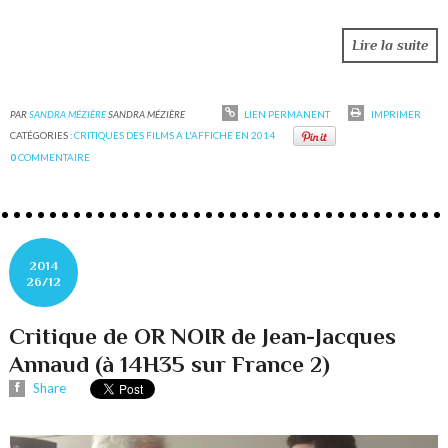
Lire la suite
PAR
SANDRA MÉZIÈRE
SANDRA MÉZIÈRE
LIEN PERMANENT
IMPRIMER
CATÉGORIES :
CRITIQUES DES FILMS A L'AFFICHE EN 2014
0
COMMENTAIRE
2014
26/12
Critique de OR NOIR de Jean-Jacques
Annaud (à 14H35 sur France 2)
Share