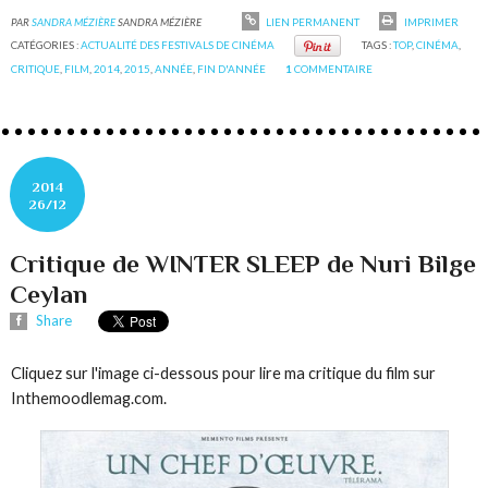
PAR
SANDRA MÉZIÈRE
SANDRA MÉZIÈRE
LIEN PERMANENT
IMPRIMER
CATÉGORIES :
ACTUALITÉ DES FESTIVALS DE CINÉMA
TAGS :
TOP
,
CINÉMA
,
CRITIQUE
,
FILM
,
2014
,
2015
,
ANNÉE
,
FIN D'ANNÉE
1
COMMENTAIRE
2014
26/12
Critique de WINTER SLEEP de Nuri Bilge
Ceylan
Share
Cliquez sur l'image ci-dessous pour lire ma critique du film sur
Inthemoodlemag.com.