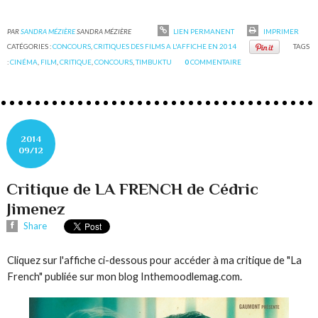
PAR
SANDRA MÉZIÈRE
SANDRA MÉZIÈRE
LIEN PERMANENT
IMPRIMER
CATÉGORIES :
CONCOURS
,
CRITIQUES DES FILMS A L'AFFICHE EN 2014
TAGS
:
CINÉMA
,
FILM
,
CRITIQUE
,
CONCOURS
,
TIMBUKTU
0
COMMENTAIRE
2014
09/12
Critique de LA FRENCH de Cédric
Jimenez
Share
Cliquez sur l'affiche ci-dessous pour accéder à ma critique de "La
French" publiée sur mon blog Inthemoodlemag.com.