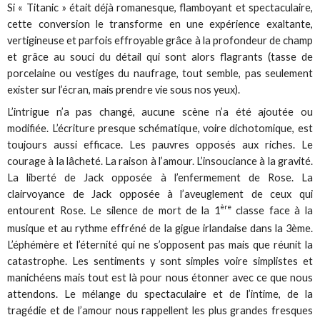
Si « Titanic » était déjà romanesque, flamboyant et spectaculaire,
cette conversion le transforme en une expérience exaltante,
vertigineuse et parfois effroyable grâce à la profondeur de champ
et grâce au souci du détail qui sont alors flagrants (tasse de
porcelaine ou vestiges du naufrage, tout semble, pas seulement
exister sur l’écran, mais prendre vie sous nos yeux).
L’intrigue n’a pas changé, aucune scène n’a été ajoutée ou
modifiée. L’écriture presque schématique, voire dichotomique, est
toujours aussi efficace. Les pauvres opposés aux riches. Le
courage à la lâcheté. La raison à l’amour. L’insouciance à la gravité.
La liberté de Jack opposée à l’enfermement de Rose. La
clairvoyance de Jack opposée à l’aveuglement de ceux qui
ère
entourent Rose. Le silence de mort de la 1
classe face à la
musique et au rythme effréné de la gigue irlandaise dans la 3ème.
L’éphémère et l’éternité qui ne s’opposent pas mais que réunit la
catastrophe. Les sentiments y sont simples voire simplistes et
manichéens mais tout est là pour nous étonner avec ce que nous
attendons. Le mélange du spectaculaire et de l’intime, de la
tragédie et de l’amour nous rappellent les plus grandes fresques