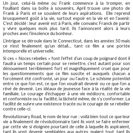
Un jour, celui-là même ou Frank commence à la tromper, en
fouillant dans sa boîte à souvenirs, April trouve une photo de
Frank à Paris et se souvient de leurs aspirations. Elle reprend
brusquement goût à la vie, surtout espoir en la vie et en l’avenir.
C’est décidé : leur avenir est à Paris, elle convainc Franck de partir
y vivre quelques mois plus tard. Ils l’annoncent alors à leurs
proches avec l’insolence du bonheur.
L’intrigue se déroule dans le Connecticut, dans les années 50 mais
ce n’est finalement qu’un détail… tant ce film a une portée
intemporelle et universelle.
Si ces « Noces rebelles » font l’effet d’un coup de poignard dont il
faudra un temps certain pour se remettre, c’est autant pour son
dénouement terriblement fort et magnifiquement cruel que pour
les questionnements que ce film suscite et auxquels chacun a
forcément été confronté, un jour ou l’autre. Le schisme potentiel
entre ce que l’on est, ce que l’on voudrait devenir ou ce que l’on a
rêvé de devenir. Les idéaux de jeunesse face à la réalité de la vie
familiale. Le courage d’échapper à une vie médiocre, confortable
et conformiste ou la facilité, la lâcheté même, de s’y conformer. La
facilité de suivre une existence tracée ou le courage de se rebeller
contre celle-ci.
Revolutionary Road, le nom de leur rue : voilà bien tout ce que leur
vie a finalement de révolutionnaire tant ils vont se faire enfermer
par cette vie si éloignée pourtant de celle à laquelle ils aspiraient,
tant ils vont devenir semblables aux autres, malgré tout, tant ils