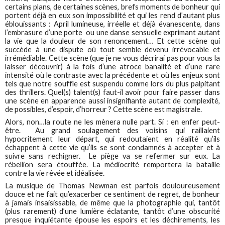
certains plans, de certaines scènes, brefs moments de bonheur qui
portent déjà en eux son impossibilité et qui les rend d’autant plus
éblouissants : April lumineuse, irréelle et déjà évanescente, dans
l’embrasure d’une porte ou une danse sensuelle exprimant autant
la vie que la douleur de son renoncement… Et cette scène qui
succède à une dispute où tout semble devenu irrévocable et
irrémédiable. Cette scène (que je ne vous décrirai pas pour vous la
laisser découvrir) à la fois d’une atroce banalité et d’une rare
intensité où le contraste avec la précédente et où les enjeux sont
tels que notre souffle est suspendu comme lors du plus palpitant
des thrillers. Quel(s) talent(s) faut-il avoir pour faire passer dans
une scène en apparence aussi insignifiante autant de complexité,
de possibles, d’espoir, d’horreur ? Cette scène est magistrale.
Alors, non…la route ne les mènera nulle part. Si : en enfer peut-
être. Au grand soulagement des voisins qui raillaient
hypocritement leur départ, qui redoutaient en réalité qu’ils
échappent à cette vie qu’ils se sont condamnés à accepter et à
suivre sans rechigner. Le piège va se refermer sur eux. La
rébellion sera étouffée. La médiocrité remportera la bataille
contre la vie rêvée et idéalisée.
La musique de Thomas Newman est parfois douloureusement
douce et ne fait qu’exacerber ce sentiment de regret, de bonheur
à jamais insaisissable, de même que la photographie qui, tantôt
(plus rarement) d’une lumière éclatante, tantôt d’une obscurité
presque inquiétante épouse les espoirs et les déchirements, les