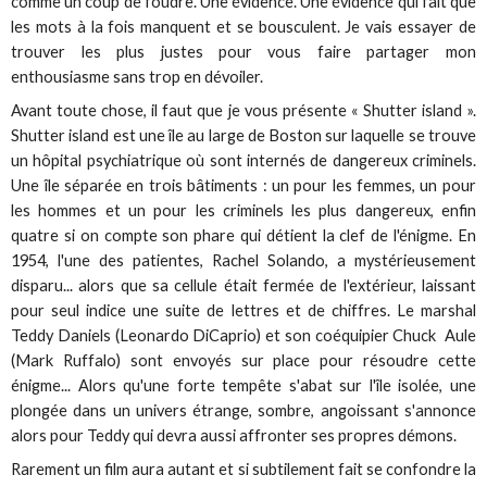
comme un coup de foudre. Une évidence. Une évidence qui fait que
les mots à la fois manquent et se bousculent. Je vais essayer de
trouver les plus justes pour vous faire partager mon
enthousiasme sans trop en dévoiler.
Avant toute chose, il faut que je vous présente « Shutter island ».
Shutter island est une île au large de Boston sur laquelle se trouve
un hôpital psychiatrique où sont internés de dangereux criminels.
Une île séparée en trois bâtiments : un pour les femmes, un pour
les hommes et un pour les criminels les plus dangereux, enfin
quatre si on compte son phare qui détient la clef de l'énigme. En
1954, l'une des patientes, Rachel Solando, a mystérieusement
disparu... alors que sa cellule était fermée de l'extérieur, laissant
pour seul indice une suite de lettres et de chiffres. Le marshal
Teddy Daniels (Leonardo DiCaprio) et son coéquipier Chuck Aule
(Mark Ruffalo) sont envoyés sur place pour résoudre cette
énigme... Alors qu'une forte tempête s'abat sur l'île isolée, une
plongée dans un univers étrange, sombre, angoissant s'annonce
alors pour Teddy qui devra aussi affronter ses propres démons.
Rarement un film aura autant et si subtilement fait se confondre la