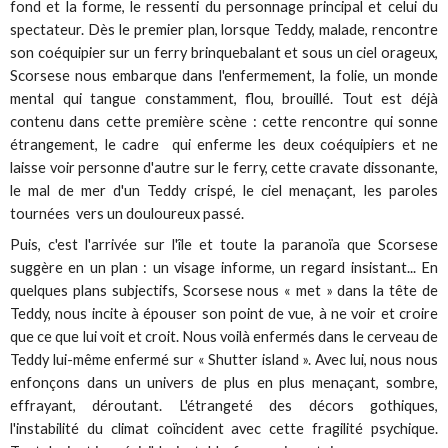
fond et la forme, le ressenti du personnage principal et celui du
spectateur. Dès le premier plan, lorsque Teddy, malade, rencontre
son coéquipier sur un ferry brinquebalant et sous un ciel orageux,
Scorsese nous embarque dans l'enfermement, la folie, un monde
mental qui tangue constamment, flou, brouillé. Tout est déjà
contenu dans cette première scène : cette rencontre qui sonne
étrangement, le cadre qui enferme les deux coéquipiers et ne
laisse voir personne d'autre sur le ferry, cette cravate dissonante,
le mal de mer d'un Teddy crispé, le ciel menaçant, les paroles
tournées vers un douloureux passé.
Puis, c'est l'arrivée sur l'île et toute la paranoïa que Scorsese
suggère en un plan : un visage informe, un regard insistant... En
quelques plans subjectifs, Scorsese nous « met » dans la tête de
Teddy, nous incite à épouser son point de vue, à ne voir et croire
que ce que lui voit et croit. Nous voilà enfermés dans le cerveau de
Teddy lui-même enfermé sur « Shutter island ». Avec lui, nous nous
enfonçons dans un univers de plus en plus menaçant, sombre,
effrayant, déroutant. L'étrangeté des décors gothiques,
l'instabilité du climat coïncident avec cette fragilité psychique.