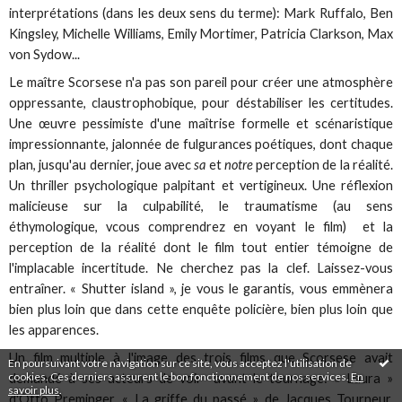
interprétations (dans les deux sens du terme): Mark Ruffalo, Ben
Kingsley, Michelle Williams, Emily Mortimer, Patricia Clarkson, Max
von Sydow...
Le maître Scorsese n'a pas son pareil pour créer une atmosphère
oppressante, claustrophobique, pour déstabiliser les certitudes.
Une œuvre pessimiste d'une maîtrise formelle et scénaristique
impressionnante, jalonnée de fulgurances poétiques, dont chaque
plan, jusqu'au dernier, joue avec
sa
et
notre
perception de la réalité.
Un thriller psychologique palpitant et vertigineux. Une réflexion
malicieuse sur la culpabilité, le traumatisme (au sens
éthymologique, vcous comprendrez en voyant le film) et la
perception de la réalité dont le film tout entier témoigne de
l'implacable incertitude. Ne cherchez pas la clef. Laissez-vous
entraîner. « Shutter island », je vous le garantis, vous emmènera
bien plus loin que dans cette enquête policière, bien plus loin que
les apparences.
Un film multiple à l'image des trois films que Scorsese avait
En poursuivant votre navigation sur ce site, vous acceptez l'utilisation de
cookies. Ces derniers assurent le bon fonctionnement de nos services.
En
demandé à ses acteurs de voir avant le tournage: « Laura »
savoir plus
.
d'Otto Preminger, « La griffe du passé » de Jacques Tourneur,