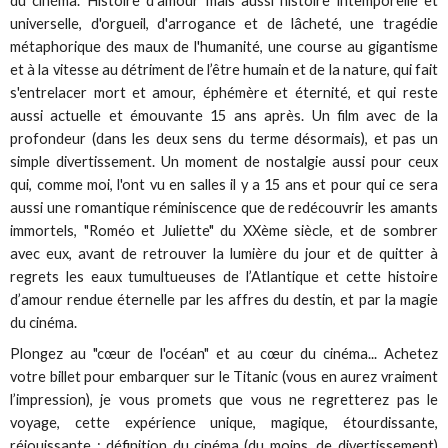
du cinéma. Histoire d'amour mais aussi histoire intemporelle et
universelle, d'orgueil, d'arrogance et de lâcheté, une tragédie
métaphorique des maux de l'humanité, une course au gigantisme
et à la vitesse au détriment de l’être humain et de la nature, qui fait
s'entrelacer mort et amour, éphémère et éternité, et qui reste
aussi actuelle et émouvante 15 ans après. Un film avec de la
profondeur (dans les deux sens du terme désormais), et pas un
simple divertissement. Un moment de nostalgie aussi pour ceux
qui, comme moi, l'ont vu en salles il y a 15 ans et pour qui ce sera
aussi une romantique réminiscence que de redécouvrir les amants
immortels, "Roméo et Juliette" du XXème siècle, et de sombrer
avec eux, avant de retrouver la lumière du jour et de quitter à
regrets les eaux tumultueuses de l’Atlantique et cette histoire
d’amour rendue éternelle par les affres du destin, et par la magie
du cinéma.
Plongez au "cœur de l'océan" et au cœur du cinéma... Achetez
votre billet pour embarquer sur le Titanic (vous en aurez vraiment
l’impression), je vous promets que vous ne regretterez pas le
voyage, cette expérience unique, magique, étourdissante,
réjouissante : définition du cinéma (du moins, de divertissement)