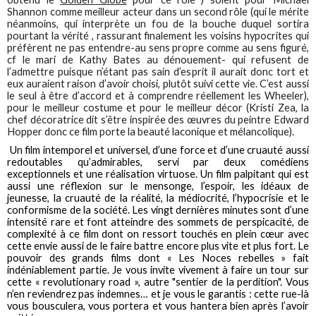
Shannon comme meilleur acteur dans un second rôle (qui le mérite
néanmoins, qui interprète un fou de la bouche duquel sortira
pourtant la vérité , rassurant finalement les voisins hypocrites qui
préfèrent ne pas entendre-au sens propre comme au sens figuré,
cf le mari de Kathy Bates au dénouement- qui refusent de
l’admettre puisque n’étant pas sain d’esprit il aurait donc tort et
eux auraient raison d’avoir choisi, plutôt suivi cette vie. C’est aussi
le seul à être d’accord et à comprendre réellement les Wheeler),
pour le meilleur costume et pour le meilleur décor (Kristi Zea, la
chef décoratrice dit s’être inspirée des œuvres du peintre Edward
Hopper donc ce film porte la beauté laconique et mélancolique).
Un film intemporel et universel, d’une force et d’une cruauté aussi
redoutables qu’admirables, servi par deux comédiens
exceptionnels et une réalisation virtuose. Un film palpitant qui est
aussi une réflexion sur le mensonge, l’espoir, les idéaux de
jeunesse, la cruauté de la réalité, la médiocrité, l’hypocrisie et le
conformisme de la société. Les vingt dernières minutes sont d’une
intensité rare et font atteindre des sommets de perspicacité, de
complexité à ce film dont on ressort touchés en plein cœur avec
cette envie aussi de le faire battre encore plus vite et plus fort. Le
pouvoir des grands films dont « Les Noces rebelles » fait
indéniablement partie. Je vous invite vivement à faire un tour sur
cette « revolutionary road », autre "sentier de la perdition". Vous
n’en reviendrez pas indemnes… et je vous le garantis : cette rue-là
vous bousculera, vous portera et vous hantera bien après l’avoir