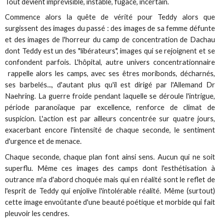
Tout devient imprévisible, instable, fugace, incertain.
Commence alors la quête de vérité pour Teddy alors que
surgissent des images du passé : des images de sa femme défunte
et des images de l'horreur du camp de concentration de Dachau
dont Teddy est un des "libérateurs", images qui se rejoignent et se
confondent parfois. L'hôpital, autre univers concentrationnaire
rappelle alors les camps, avec ses êtres moribonds, décharnés,
ses barbelés..., d'autant plus qu'il est dirigé par l'Allemand Dr
Naehring. La guerre froide pendant laquelle se déroule l'intrigue,
période paranoïaque par excellence, renforce de climat de
suspicion. L'action est par ailleurs concentrée sur quatre jours,
exacerbant encore l'intensité de chaque seconde, le sentiment
d'urgence et de menace.
Chaque seconde, chaque plan font ainsi sens. Aucun qui ne soit
superflu. Même ces images des camps dont l'esthétisation à
outrance m'a d'abord choquée mais qui en réalité sont le reflet de
l'esprit de Teddy qui enjolive l'intolérable réalité. Même (surtout)
cette image envoûtante d'une beauté poétique et morbide qui fait
pleuvoir les cendres.