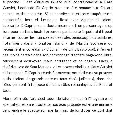
si proche. Il est d’ailleurs injuste que, contrairement à Kate
Winslet, Leonardo Di Caprio n’ait pas été nommé aux Oscars
comme meilleur acteur. Si la première interprète l’impétueuse,
passionnée, fière et lumineuse Rose avec vigueur et talent,
Leonardo DiCaprio, sans doute incarne-t-il un personnage trop
lisse pour certains (mais il prouvera par la suite à quel point il peut
incarner toutes les nuances et des rôles beaucoup plus sombres,
notamment dans «
Shutter island
» de Martin Scorsese ou
récemment encore dans « J.Edgar » de Clint Eastwood), il n’en est
pas moins parfait dans son personnage d’artiste vagabond, libre,
faussement désinvolte, malin, séduisant et courageux. Dans le
chef d’œuvre de Sam Mendes,
« Les noces rebelles
», Kate Winslet
et Leonardo DiCaprio, réunis à nouveau, ont d’ailleurs su prouver
qu’ils étaient de grands acteurs (aux choix judicieux), dans des
rôles qui sont à l’opposé de leurs rôles romantiques de Rose et
Jack.
Alors, bien sûr, l'art c'est aussi de laisser place à l'imaginaire du
spectateur et sans doute ce nouveau procédé est-il une manière
de prendre le spectateur par la main, de lui dicter ce qu'il doit