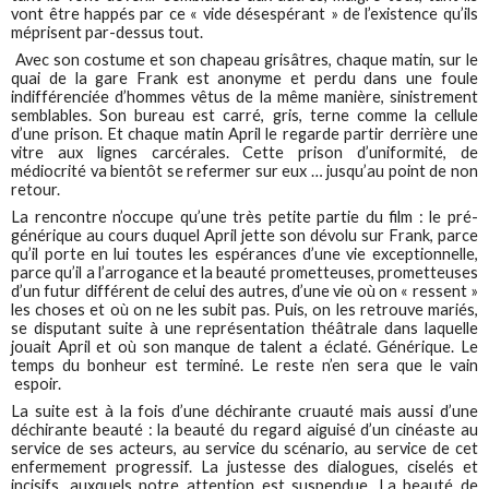
vont être happés par ce « vide désespérant » de l’existence qu’ils
méprisent par-dessus tout.
Avec son costume et son chapeau grisâtres, chaque matin, sur le
quai de la gare Frank est anonyme et perdu dans une foule
indifférenciée d’hommes vêtus de la même manière, sinistrement
semblables. Son bureau est carré, gris, terne comme la cellule
d’une prison. Et chaque matin April le regarde partir derrière une
vitre aux lignes carcérales. Cette prison d’uniformité, de
médiocrité va bientôt se refermer sur eux … jusqu’au point de non
retour.
La rencontre n’occupe qu’une très petite partie du film : le pré-
générique au cours duquel April jette son dévolu sur Frank, parce
qu’il porte en lui toutes les espérances d’une vie exceptionnelle,
parce qu’il a l’arrogance et la beauté prometteuses, prometteuses
d’un futur différent de celui des autres, d’une vie où on « ressent »
les choses et où on ne les subit pas. Puis, on les retrouve mariés,
se disputant suite à une représentation théâtrale dans laquelle
jouait April et où son manque de talent a éclaté. Générique. Le
temps du bonheur est terminé. Le reste n’en sera que le vain
espoir.
La suite est à la fois d’une déchirante cruauté mais aussi d’une
déchirante beauté : la beauté du regard aiguisé d’un cinéaste au
service de ses acteurs, au service du scénario, au service de cet
enfermement progressif. La justesse des dialogues, ciselés et
incisifs, auxquels notre attention est suspendue. La beauté de