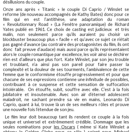
désillusions du couple.
Onze ans après « Titanic » le couple Di Caprio / Winslet se
reforme (de nouveau accompagnés de Kathy Bates) donc pour ce
film qui en est l’antithèse, une adaptation du roman
« Revolutionnary Road » (La Fenêtre panoramique) de Richard
Yates publié en 1961. Ce choix de casting est judicieux et très
malin, non seulement parce qu’ils auraient pu choisir un
blockbuster beaucoup plus « facile » et qu’avec ce sujet ce n’était
pas gagné d’avance (au contraire des protagonistes du film, ils ont
donc fait preuve d’audace) mais aussi parce qu’ils représentaient
alors le couple romantique par excellence, les voir ainsi se déchirer
n’en est d’ailleurs que plus fort. Kate Winslet, par son jeu trouble
et troublant, n’a ainsi pas son pareil pour faire passer la
complexité et la douleur de ses tourments, l’ambivalence de cette
femme que le conformisme étouffe progressivement et pour que
chacune de ses expressions contienne une infinitude de possibles,
contribuant à ce suspense et cette sensation de suffocation
intolérable. On étouffe, subit, souffre avec elle. C’est à la fois
jubilatoire et insoutenable. Avec son air d’éternel adolescent
maladroit, ne sachant prendre sa vie en mains, Leonardo Di
Caprio, quant à lui, trouve là un de ses meilleurs rôles et prouve
une nouvelle fois l’étendue de son jeu.
Le film leur doit beaucoup tant ils rendent ce couple à la fois
unique et universel et extrêmement crédible. Dommage que les
seules nominations pour
les Oscars
( même si Kate Winslet a
obtenu le
Golden Globe
pour ce rôle ) soient pour Michael