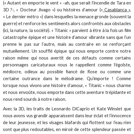
(« Autant en emporte le vent » -ah, que serait l’incendie de Tara en
3D ?-, « Docteur Jivago ») ou histoires d’amour («
Casablanca »,
« Le dernier métro ») dans lesquelles la menace gronde (souvent la
guerre) et renforce les sentiments alors confrontés aux obstacles
(ici, la nature, la société). « Titanic » parvient à être à la fois un film
catastrophe épique et une histoire d’amour vibrante sans que l’un
prenne le pas sur l’autre, mais au contraire en se renforçant
mutuellement. Un soufflé épique qui nous emporte contre notre
raison même qui nous avertit de ces défauts comme certains
personnages caricaturaux nous le rappellent comme l’égoïste,
médiocre, odieux au possible fiancé de Rose ou comme une
certaine outrance dans le mélodrame. Qu’importe ! Comme
lorsque nous vivons une histoire d’amour, « Titanic » nous charme
et nous envoûte, nous emporte dans cette aventure trépidante et
nous rend sourds à notre raison.
Avec la 3D, les traits de Leonardo DiCaprio et Kate Winslet que
nous avons vus grandir apparaissent dans leur éclat et l’innocence
de leur jeunesse, et les visages blafards qui flottent sur l’eau n’en
sont que plus redoutables, en miroir de cette splendeur passée et