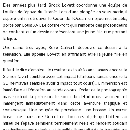
Des années plus tard, Brock Lovett coordonne une équipe de
fouilles de l'épave du Titanic. Lors d'une plongée en sous-marin, il
espère enfin retrouver le Cœur de l'Océan, un bijou inestimable,
porté par Louis XVI. Le coffre-fort qu’il remonte des profondeurs
ne contient qu'un dessin représentant une jeune fille nue portant
le bijou.
Une dame très âgée, Rose Calvert, découvre ce dessin à la
télévision. Elle appelle Lovett en affirmant être la jeune fille en
question…
Il faut le dire d'emblée : le résultat est saisissant. Jamais encore la
3D ne m'avait semblée avoir cet impact (d'ailleurs, jamais encore la
3D ne m'avait semblée avoir d'impact tout court)... L'immersion est
immédiate et l'émotion au rendez-vous. L’éclat de la photographie
mais surtout la précision, le souci du détail nous fascinent et
immergent immédiatement dans cette aventure tragique et
romanesque. Une poupée de porcelaine. Une brosse. Un miroir
brisé. Une chaussure. Un coffre…Tous ces objets qui flottent au
milieu de l’épave semblent terriblement réels et rendent soudain
particulièrement palpable et tangible l’humanité de la tragédie qui