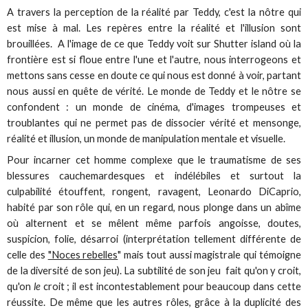
A travers la perception de la réalité par Teddy, c'est la nôtre qui
est mise à mal. Les repères entre la réalité et l'illusion sont
brouillées. A l'image de ce que Teddy voit sur Shutter island où la
frontière est si floue entre l'une et l'autre, nous interrogeons et
mettons sans cesse en doute ce qui nous est donné à voir, partant
nous aussi en quête de vérité. Le monde de Teddy et le nôtre se
confondent : un monde de cinéma, d'images trompeuses et
troublantes qui ne permet pas de dissocier vérité et mensonge,
réalité et illusion, un monde de manipulation mentale et visuelle.
Pour incarner cet homme complexe que le traumatisme de ses
blessures cauchemardesques et indélébiles et surtout la
culpabilité étouffent, rongent, ravagent, Leonardo DiCaprio,
habité par son rôle qui, en un regard, nous plonge dans un abîme
où alternent et se mêlent même parfois angoisse, doutes,
suspicion, folie, désarroi (interprétation tellement différente de
celle des
"Noces rebelles
" mais tout aussi magistrale qui témoigne
de la diversité de son jeu). La subtilité de son jeu fait qu'on y croit,
qu'on
le
croit ; il est incontestablement pour beaucoup dans cette
réussite. De même que les autres rôles, grâce à la duplicité des