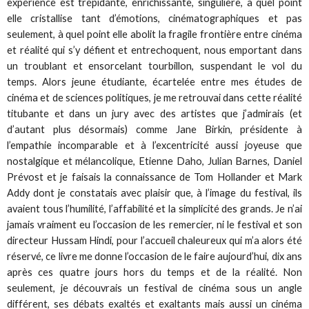
expérience est trépidante, enrichissante, singulière, à quel point
elle cristallise tant d’émotions, cinématographiques et pas
seulement, à quel point elle abolit la fragile frontière entre cinéma
et réalité qui s’y défient et entrechoquent, nous emportant dans
un troublant et ensorcelant tourbillon, suspendant le vol du
temps. Alors jeune étudiante, écartelée entre mes études de
cinéma et de sciences politiques, je me retrouvai dans cette réalité
titubante et dans un jury avec des artistes que j’admirais (et
d’autant plus désormais) comme Jane Birkin, présidente à
l’empathie incomparable et à l’excentricité aussi joyeuse que
nostalgique et mélancolique, Etienne Daho, Julian Barnes, Daniel
Prévost et je faisais la connaissance de Tom Hollander et Mark
Addy dont je constatais avec plaisir que, à l’image du festival, ils
avaient tous l’humilité, l’affabilité et la simplicité des grands. Je n’ai
jamais vraiment eu l’occasion de les remercier, ni le festival et son
directeur Hussam Hindi, pour l’accueil chaleureux qui m’a alors été
réservé, ce livre me donne l’occasion de le faire aujourd’hui, dix ans
après ces quatre jours hors du temps et de la réalité. Non
seulement, je découvrais un festival de cinéma sous un angle
différent, ses débats exaltés et exaltants mais aussi un cinéma