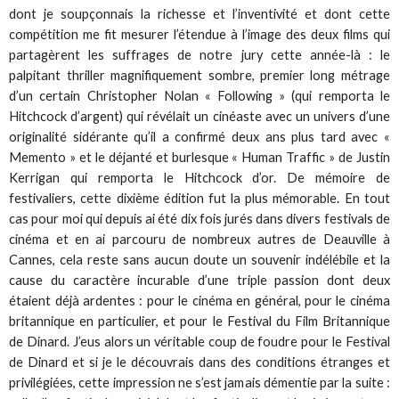
dont je soupçonnais la richesse et l’inventivité et dont cette
compétition me fit mesurer l’étendue à l’image des deux films qui
partagèrent les suffrages de notre jury cette année-là : le
palpitant thriller magnifiquement sombre, premier long métrage
d’un certain Christopher Nolan « Following » (qui remporta le
Hitchcock d’argent) qui révélait un cinéaste avec un univers d’une
originalité sidérante qu’il a confirmé deux ans plus tard avec «
Memento » et le déjanté et burlesque « Human Traffic » de Justin
Kerrigan qui remporta le Hitchcock d’or. De mémoire de
festivaliers, cette dixième édition fut la plus mémorable. En tout
cas pour moi qui depuis ai été dix fois jurés dans divers festivals de
cinéma et en ai parcouru de nombreux autres de Deauville à
Cannes, cela reste sans aucun doute un souvenir indélébile et la
cause du caractère incurable d’une triple passion dont deux
étaient déjà ardentes : pour le cinéma en général, pour le cinéma
britannique en particulier, et pour le Festival du Film Britannique
de Dinard. J’eus alors un véritable coup de foudre pour le Festival
de Dinard et si je le découvrais dans des conditions étranges et
privilégiées, cette impression ne s’est jamais démentie par la suite :