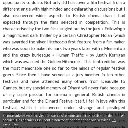
opportunity to do so. Not only did I discover a film festival from a
different angle with high minded and exhilarating discussions but I
also discovered wider aspects to British cinema than I had
expected through the films selected in competition. This is
characterised by the two films singled out by the jury. « Following »
a magnificient dark thriller by a certain Christopher Nolan (which
was awarded the silver Hitchcock) first feature from a film maker
who was soon to make his mark two years later with « Memento »
and the crazy burlesque « Human Traffic » by Justin Kerrigan
which was awarded the Golden Hitchcock.. This tenth edition was
the most memorable one so far to the minds of regular festival
goers. Since then I have served as a jury member in ten other
festivals and have attended many others from Deauville to
Cannes, but my special memory of Dinard will never fade because
of my triple passion for cinema in general, British cinema in
particular and for the Dinard Festival itself. I fell in love with this
festival, which I discovered under strange and privileged
conditions, and this impression has not changed since: a user-
En poursuivant votre navigation sur ce site, vous acceptez l'utilisation de
cookies. Ces derniers assurent le bon fonctionnement de nos services.
En
friendly festival where guests and festival goers are the real stars
savoir plus
.
– not tthe organisers. The diversity of British cinema is also made