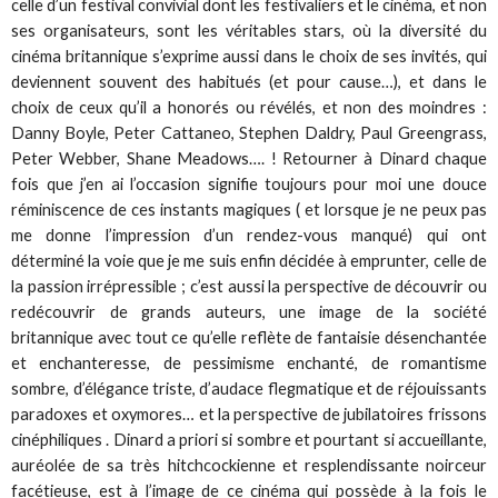
celle d’un festival convivial dont les festivaliers et le cinéma, et non
ses organisateurs, sont les véritables stars, où la diversité du
cinéma britannique s’exprime aussi dans le choix de ses invités, qui
deviennent souvent des habitués (et pour cause…), et dans le
choix de ceux qu’il a honorés ou révélés, et non des moindres :
Danny Boyle, Peter Cattaneo, Stephen Daldry, Paul Greengrass,
Peter Webber, Shane Meadows…. ! Retourner à Dinard chaque
fois que j’en ai l’occasion signifie toujours pour moi une douce
réminiscence de ces instants magiques ( et lorsque je ne peux pas
me donne l’impression d’un rendez-vous manqué) qui ont
déterminé la voie que je me suis enfin décidée à emprunter, celle de
la passion irrépressible ; c’est aussi la perspective de découvrir ou
redécouvrir de grands auteurs, une image de la société
britannique avec tout ce qu’elle reflète de fantaisie désenchantée
et enchanteresse, de pessimisme enchanté, de romantisme
sombre, d’élégance triste, d’audace flegmatique et de réjouissants
paradoxes et oxymores… et la perspective de jubilatoires frissons
cinéphiliques . Dinard a priori si sombre et pourtant si accueillante,
auréolée de sa très hitchcockienne et resplendissante noirceur
facétieuse, est à l’image de ce cinéma qui possède à la fois le