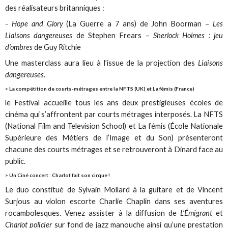
des réalisateurs britanniques :
-
Hope and Glory
(La Guerre a 7 ans) de John Boorman –
Les
Liaisons dangereuses
de Stephen Frears –
Sherlock Holmes : jeu
d’ombres
de Guy Ritchie
Une masterclass aura lieu à l’issue de la projection des
Liaisons
dangereuses
.
> La compétition de courts-métrages entre la NFTS (UK) et La fémis (France)
le Festival accueille tous les ans deux prestigieuses écoles de
cinéma qui s’affrontent par courts métrages interposés. La NFTS
(National Film and Television School) et La fémis (École Nationale
Supérieure des Métiers de l’Image et du Son) présenteront
chacune des courts métrages et se retrouveront à Dinard face au
public.
> Un Ciné concert : Charlot fait son cirque !
Le duo constitué de Sylvain Mollard à la guitare et de Vincent
Surjous au violon escorte Charlie Chaplin dans ses aventures
rocambolesques. Venez assister à la diffusion de
L’Émigrant
et
Charlot policier
sur fond de jazz manouche ainsi qu’une prestation