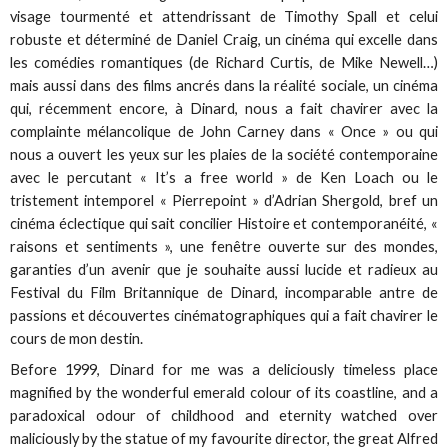
visage tourmenté et attendrissant de Timothy Spall et celui
robuste et déterminé de Daniel Craig, un cinéma qui excelle dans
les comédies romantiques (de Richard Curtis, de Mike Newell…)
mais aussi dans des films ancrés dans la réalité sociale, un cinéma
qui, récemment encore, à Dinard, nous a fait chavirer avec la
complainte mélancolique de John Carney dans « Once » ou qui
nous a ouvert les yeux sur les plaies de la société contemporaine
avec le percutant « It’s a free world » de Ken Loach ou le
tristement intemporel « Pierrepoint » d’Adrian Shergold, bref un
cinéma éclectique qui sait concilier Histoire et contemporanéité, «
raisons et sentiments », une fenêtre ouverte sur des mondes,
garanties d’un avenir que je souhaite aussi lucide et radieux au
Festival du Film Britannique de Dinard, incomparable antre de
passions et découvertes cinématographiques qui a fait chavirer le
cours de mon destin.
Before 1999, Dinard for me was a deliciously timeless place
magnified by the wonderful emerald colour of its coastline, and a
paradoxical odour of childhood and eternity watched over
maliciously by the statue of my favourite director, the great Alfred