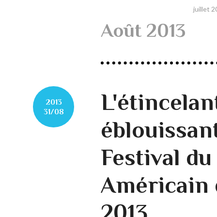
juillet 
Août 2013
L'étincelan
2013
31/08
éblouissan
Festival d
Américain 
2013