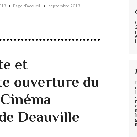
2013
Page d'accueil
septembre 2013
te et
te ouverture du
u Cinéma
de Deauville