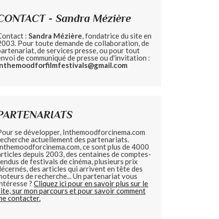
CONTACT - Sandra Mézière
Contact :
Sandra Mézière
, fondatrice du site en
2003. Pour toute demande de collaboration, de
partenariat, de services presse, ou pour tout
envoi de communiqué de presse ou d'invitation :
inthemoodforfilmfestivals@gmail.com
PARTENARIATS
Pour se développer, Inthemoodforcinema.com
recherche actuellement des partenariats.
Inthemoodforcinema.com, ce sont plus de 4000
articles depuis 2003, des centaines de comptes-
rendus de festivals de cinéma, plusieurs prix
décernés, des articles qui arrivent en tête des
moteurs de recherche... Un partenariat vous
intéresse ?
Cliquez ici pour en savoir plus sur le
site, sur mon parcours et pour savoir comment
me contacter.