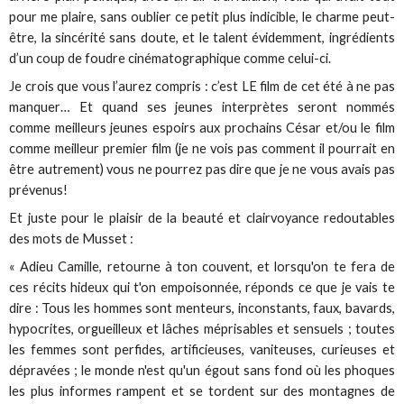
pour me plaire, sans oublier ce petit plus indicible, le charme peut-
être, la sincérité sans doute, et le talent évidemment, ingrédients
d’un coup de foudre cinématographique comme celui-ci.
Je crois que vous l’aurez compris : c’est LE film de cet été à ne pas
manquer… Et quand ses jeunes interprètes seront nommés
comme meilleurs jeunes espoirs aux prochains César et/ou le film
comme meilleur premier film (je ne vois pas comment il pourrait en
être autrement) vous ne pourrez pas dire que je ne vous avais pas
prévenus!
Et juste pour le plaisir de la beauté et clairvoyance redoutables
des mots de Musset :
« Adieu Camille, retourne à ton couvent, et lorsqu'on te fera de
ces récits hideux qui t'on empoisonnée, réponds ce que je vais te
dire : Tous les hommes sont menteurs, inconstants, faux, bavards,
hypocrites, orgueilleux et lâches méprisables et sensuels ; toutes
les femmes sont perfides, artificieuses, vaniteuses, curieuses et
dépravées ; le monde n'est qu'un égout sans fond où les phoques
les plus informes rampent et se tordent sur des montagnes de