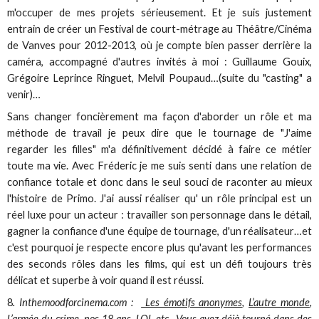
m'occuper de mes projets sérieusement. Et je suis justement
entrain de créer un Festival de court-métrage au Théâtre/Cinéma
de Vanves pour 2012-2013, où je compte bien passer derrière la
caméra, accompagné d'autres invités à moi : Guillaume Gouix,
Grégoire Leprince Ringuet, Melvil Poupaud…(suite du "casting" a
venir)…
Sans changer foncièrement ma façon d'aborder un rôle et ma
méthode de travail je peux dire que le tournage de "J'aime
regarder les filles" m'a définitivement décidé à faire ce métier
toute ma vie. Avec Fréderic je me suis senti dans une relation de
confiance totale et donc dans le seul souci de raconter au mieux
l'histoire de Primo. J'ai aussi réaliser qu' un rôle principal est un
réel luxe pour un acteur : travailler son personnage dans le détail,
gagner la confiance d'une équipe de tournage, d'un réalisateur…et
c'est pourquoi je respecte encore plus qu'avant les performances
des seconds rôles dans les films, qui est un défi toujours très
délicat et superbe à voir quand il est réussi.
8
. Inthemoodforcinema.com :
Les émotifs anonymes
,
L’autre monde
,
L’armée du crime, nos 18 ans, LOL etc . Vous avez déjà tourné dans des