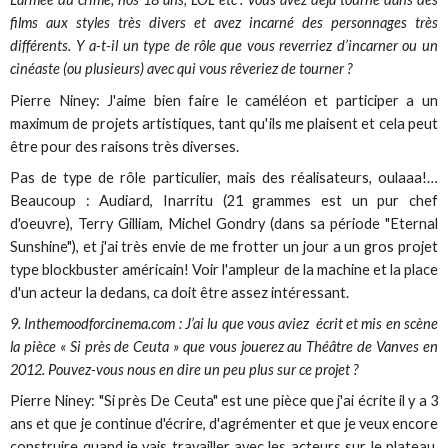
films aux styles très divers et avez incarné des personnages très
différents. Y a-t-il un type de rôle que vous reverriez d’incarner ou un
cinéaste (ou plusieurs) avec qui vous rêveriez de tourner ?
Pierre Niney: J'aime bien faire le caméléon et participer a un
maximum de projets artistiques, tant qu'ils me plaisent et cela peut
être pour des raisons très diverses.
Pas de type de rôle particulier, mais des réalisateurs, oulaaa!…
Beaucoup : Audiard, Inarritu (21 grammes est un pur chef
d'oeuvre), Terry Gilliam, Michel Gondry (dans sa période "Eternal
Sunshine"), et j'ai très envie de me frotter un jour a un gros projet
type blockbuster américain! Voir l'ampleur de la machine et la place
d'un acteur la dedans, ca doit être assez intéressant.
9. Inthemoodforcinema.com : J’ai lu que vous aviez écrit et mis en scène
la pièce « Si près de Ceuta » que vous jouerez au Théâtre de Vanves en
2012. Pouvez-vous nous en dire un peu plus sur ce projet ?
Pierre Niney: "Si près De Ceuta" est une pièce que j'ai écrite il y a 3
ans et que je continue d'écrire, d'agrémenter et que je veux encore
construire quand je vais travailler avec les acteurs sur le plateau.