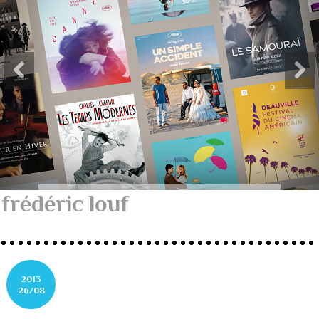
frédéric louf
2013
26/08