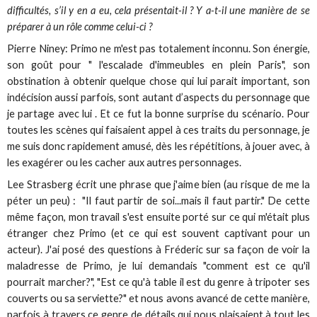
difficultés, s’il y en a eu, cela présentait-il ? Y a-t-il une manière de se
préparer à un rôle comme celui-ci ?
Pierre Niney: Primo ne m'est pas totalement inconnu. Son énergie,
son goût pour " l'escalade d'immeubles en plein Paris", son
obstination à obtenir quelque chose qui lui parait important, son
indécision aussi parfois, sont autant d’aspects du personnage que
je partage avec lui . Et ce fut la bonne surprise du scénario. Pour
toutes les scènes qui faisaient appel à ces traits du personnage, je
me suis donc rapidement amusé, dès les répétitions, à jouer avec, à
les exagérer ou les cacher aux autres personnages.
Lee Strasberg écrit une phrase que j'aime bien (au risque de me la
péter un peu) : "Il faut partir de soi...mais il faut partir." De cette
même façon, mon travail s'est ensuite porté sur ce qui m'était plus
étranger chez Primo (et ce qui est souvent captivant pour un
acteur). J'ai posé des questions à Fréderic sur sa façon de voir la
maladresse de Primo, je lui demandais "comment est ce qu'il
pourrait marcher?", "Est ce qu'à table il est du genre à tripoter ses
couverts ou sa serviette?" et nous avons avancé de cette manière,
parfois à travers ce genre de détails qui nous plaisaient à tout les