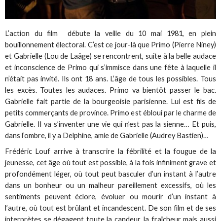
L’action du film débute la veille du 10 mai 1981, en plein
bouillonnement électoral. C’est ce jour-là que Primo (Pierre Niney)
et Gabrielle (Lou de Laâge) se rencontrent, suite à la belle audace
et inconscience de Primo qui s’immisce dans une fête à laquelle il
n’était pas invité. Ils ont 18 ans. L’âge de tous les possibles. Tous
les excès. Toutes les audaces. Primo va bientôt passer le bac.
Gabrielle fait partie de la bourgeoisie parisienne. Lui est fils de
petits commerçants de province. Primo est ébloui par le charme de
Gabrielle. Il va s’inventer une vie qui n’est pas la sienne… Et puis,
dans l’ombre, il y a Delphine, amie de Gabrielle (Audrey Bastien)…
Frédéric Louf arrive à transcrire la fébrilité et la fougue de la
jeunesse, cet âge où tout est possible, à la fois infiniment grave et
profondément léger, où tout peut basculer d’un instant à l’autre
dans un bonheur ou un malheur pareillement excessifs, où les
sentiments peuvent éclore, évoluer ou mourir d’un instant à
l’autre, où tout est brûlant et incandescent. De son film et de ses
interprètes se dégagent toute la candeur, la fraîcheur mais aussi