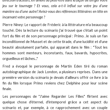
direction d’acteurs, en amont ou peut-être dans la façon de diriger votre
jeu sur le tournage ? Et vous, cela a-t-il influé sur votre jeu d’une
manière ou d’une autre? Aviez-vous des références littéraires en tête en
incarnant votre personnage ?
Pierre Niney: Le rapport de Fréderic à la littérature m'a beaucoup
touché. Dès la lecture du scénario j'ai trouvé que c'était un point
fort du film et de son personnage principal : Primo. Je suis un fan
inconditionnel de Musset et de cette tirade, d'une lucidité et d'une
beauté absolument parfaite, qui apparait dans le film : "Tout les
hommes sont menteurs, inconstants, faux, bavards, hypocrites,
orgueilleux et lâches..."
Fred a évoqué le personnage de Martin Eden tiré du roman
autobiographique de Jack London, a plusieurs reprises. Dans une
première version du scénario je devais d'ailleurs offrir ce livre à la
fin du film lorsque Primo reviens chez Delphine pour leur scène
finale.
Les personnages de "J'aime Regarder Les Filles" flirtent avec
quelque chose d'éternel, d'intemporel grâce a cet aspect du
scénario et, par exemple, à ce rapprochement avec un couple