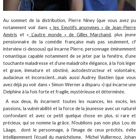
Au sommet de la distribution, Pierre Niney (que vous avez pu
notamment voir dans
« les Emotifs anonymes » de Jean-Pierre
Améris
et «
L’autre monde » de Gilles Marchand
, plus jeune
pensionnaire de la comédie française mais pas seulement, cf
interview ci-dessous) qui incarne Pierre, personnage éminemment
romantique capable notamment de se jeter par la fenêtre, d’une
touchante maladresse et d’une maladroite élégance, à la fois léger
et grave, immature et obstiné, autodestructeur et volontaire,
audacieux et inconscient…mais aussi Audrey Bastien (que vous
avez déjà pu voir dans « Simon Werner a disparu ») qui incarne une
Delphine à la fois forte et fragile, mystérieuse et déterminée.
A eux deux, ils incarnent toutes les nuances, les excès, les
passions, la vulnérabilité et la force de la jeunesse avec un naturel
confondant et avec ce petit quelque chose en plus, si rare et
précieux, qui se nomme la grâce. N’oublions pas non plus Lou de
Lâage, dont le personnage, à l’image de ceux précités, évite
intelligemment l’écueil du manichéisme. Michel Vuillermoz, Johan