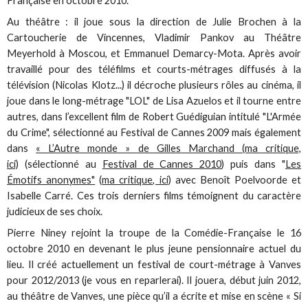
Française en octobre 2010.
Au théâtre : il joue sous la direction de Julie Brochen à la
Cartoucherie de Vincennes, Vladimir Pankov au Théâtre
Meyerhold à Moscou, et Emmanuel Demarcy-Mota. Après avoir
travaillé pour des téléfilms et courts-métrages diffusés à la
télévision (Nicolas Klotz...) il décroche plusieurs rôles au cinéma, il
joue dans le long-métrage "LOL" de Lisa Azuelos et il tourne entre
autres, dans l’excellent film de Robert Guédiguian intitulé "L'Armée
du Crime", sélectionné au Festival de Cannes 2009 mais également
dans
« L’Autre monde » de Gilles Marchand (ma critique,
ici)
(sélectionné au
Festival de Cannes 2010
) puis dans "
Les
Émotifs anonymes"
(
ma critique, ici
) avec Benoît Poelvoorde et
Isabelle Carré. Ces trois derniers films témoignent du caractère
judicieux de ses choix.
Pierre Niney rejoint la troupe de la Comédie-Française le 16
octobre 2010 en devenant le plus jeune pensionnaire actuel du
lieu. Il créé actuellement un festival de court-métrage à Vanves
pour 2012/2013 (je vous en reparlerai). Il jouera, début juin 2012,
au théâtre de Vanves, une pièce qu’il a écrite et mise en scène « Si