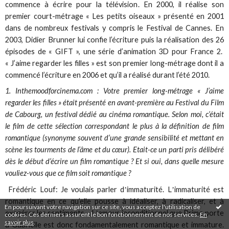
commence à écrire pour la télévision. En 2000, il réalise son
premier court-métrage « Les petits oiseaux » présenté en 2001
dans de nombreux festivals y compris le Festival de Cannes. En
2003, Didier Brunner lui confie l’écriture puis la réalisation des 26
épisodes de « GIFT », une série d’animation 3D pour France 2.
« J’aime regarder les filles » est son premier long-métrage dont il a
commencé l’écriture en 2006 et qu’il a réalisé durant l’été 2010.
1. Inthemoodforcinema.com : Votre premier long-métrage « J’aime
regarder les filles » était présenté en avant-première au Festival du Film
de Cabourg, un festival dédié au cinéma romantique. Selon moi, c’était
le film de cette sélection correspondant le plus à la définition de film
romantique (synonyme souvent d’une grande sensibilité et mettant en
scène les tourments de l’âme et du cœur). Etait-ce un parti pris délibéré
dès le début d’écrire un film romantique ? Et si oui, dans quelle mesure
vouliez-vous que ce film soit romantique ?
Frédéric Louf: Je voulais parler dʼimmaturité. Lʼimmaturité est
romantique en ce qu’elle pousse à idéaliser, à radicaliser, et à
En poursuivant votre navigation sur ce site, vous acceptez l'utilisation de
exagérer les sentiments… Lʼamour inconditionnel que Primo porte
cookies. Ces derniers assurent le bon fonctionnement de nos services.
En
savoir plus
.
à Gabrielle est donc fondamentalement romantique et immature.