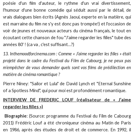
poésie d'un film d'auteur, le rythme d'un vrai divertissement,
l'humour d'une bonne comédie qui séduit aussi par le détail, de
vrais dialogues bien écrits (Agnès Jaoui, experte en la matière, qui
est marraine du film ne s'y est donc pas trompée!) et l'occasion de
voir de jeunes et nouveaux acteurs du cinéma français, le tout en
écoutant cette chanson de fou "J'aime regarder les filles" tube des
années 80' ! (ca va , c'est suffisant…?)
13. Inthemoodforcinema.com : Comme « J’aime regarder les filles » était
projeté dans le cadre du Festival du Film de Cabourg, je ne peux pas
m’empêcher de vous demander quels sont vos films de prédilection en
matière de cinéma romantique ?
Pierre Niney: "Sailor et Lula" de David Lynch et "Eternal Sunshine
of a Spotless Mind", qui pour moi est profondément romantique.
IN
TERVIEW DE FREDERIC LOUF (réalisateur de « J’aime
regarder les filles »)
Biographie
: (Source: programme du Festival du Film de Cabourg
2011) Frédéric Louf a été chroniqueur cinéma au Matin de Paris
en 1986, après des études de droit et de commerce. En 1992, il