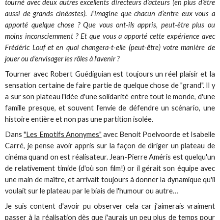
tourné avec deux autres excellents directeurs d’acteurs (en plus d’être
aussi de grands cinéastes). J’imagine que chacun d’entre eux vous a
apporté quelque chose ? Que vous ont-ils appris, peut-être plus ou
moins inconsciemment ? Et que vous a apporté cette expérience avec
Frédéric Louf et en quoi changera-t-elle (peut-être) votre manière de
jouer ou d’envisager les rôles à l’avenir ?
Tourner avec Robert Guédiguian est toujours un réel plaisir et la
sensation certaine de faire partie de quelque chose de "grand". Il y
a sur son plateau l'idée d'une solidarité entre tout le monde, d'une
famille presque, et souvent l'envie de défendre un scénario, une
histoire entière et non pas une partition isolée.
Dans
"Les Emotifs Anonymes"
avec Benoit Poelvoorde et Isabelle
Carré, je pense avoir appris sur la façon de diriger un plateau de
cinéma quand on est réalisateur. Jean-Pierre Améris est quelqu'un
de relativement timide (d'où son film!) or il gérait son équipe avec
une main de maître, et arrivait toujours à donner la dynamique qu'il
voulait sur le plateau par le biais de l'humour ou autre…
Je suis content d'avoir pu observer cela car j'aimerais vraiment
passer à la réalisation dès que j'aurais un peu plus de temps pour