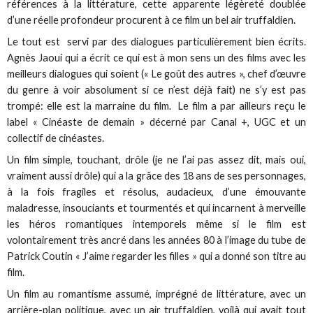
références à la littérature, cette apparente légèreté doublée
d’une réelle profondeur procurent à ce film un bel air truffaldien.
Le tout est servi par des dialogues particulièrement bien écrits.
Agnès Jaoui qui a écrit ce qui est à mon sens un des films avec les
meilleurs dialogues qui soient (« Le goût des autres », chef d’œuvre
du genre à voir absolument si ce n’est déjà fait) ne s’y est pas
trompé: elle est la marraine du film. Le film a par ailleurs reçu le
label « Cinéaste de demain » décerné par Canal +, UGC et un
collectif de cinéastes.
Un film simple, touchant, drôle (je ne l’ai pas assez dit, mais oui,
vraiment aussi drôle) qui a la grâce des 18 ans de ses personnages,
à la fois fragiles et résolus, audacieux, d’une émouvante
maladresse, insouciants et tourmentés et qui incarnent à merveille
les héros romantiques intemporels même si le film est
volontairement très ancré dans les années 80 à l’image du tube de
Patrick Coutin « J’aime regarder les filles » qui a donné son titre au
film.
Un film au romantisme assumé, imprégné de littérature, avec un
arrière-plan politique, avec un air truffaldien, voilà qui avait tout