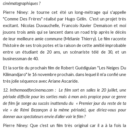
cinématographiques ?
Pierre Niney: Je tourne cet été un long-métrage qui s'appelle
"Comme Des Frères" réalisé par Hugo Gélin. C'est un projet très
excitant. Nicolas Duvauchelle, Francois-Xavier Demaison et moi
jouons trois amis qui se lancent dans un road trip après le décès
de leur meilleure amie commune (Mélanie Thierry). Le film raconte
l'histoire de ses trois potes et la raison de cette amitié improbable
entre un étudiant de 20 ans, un scénariste télé de 30, et un
businessman de 40.
Et la sortie du prochain film de Robert Guédiguian "Les Neiges Du
Kilimandjaro" le 16 novembre prochain. dans lequel il m'a confié une
très jolie séquence avec Ariane Ascaride.
12. Inthemoodforcinema.com : Le film sort en salles le 20 juillet, une
période difficile pour les sorties mais à mon avis propice pour ce genre
de film (je songe au succès inattendu du « Premier jour du reste de ta
vie » de Rémi Bezançon à la même période), que diriez-vous pour
donner aux spectateurs envie d’aller voir le film ?
Pierre Niney: Que c'est un film très original car il a à la fois la