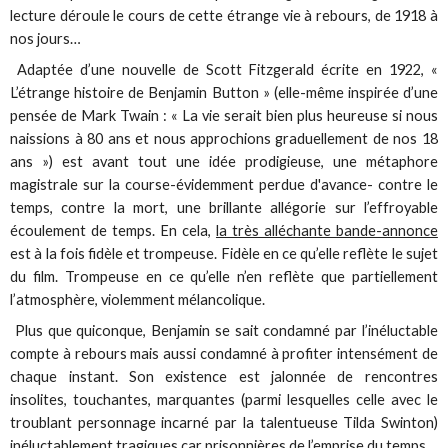
lecture déroule le cours de cette étrange vie à rebours, de 1918 à
nos jours…
Adaptée d’une nouvelle de Scott Fitzgerald écrite en 1922, «
L’étrange histoire de Benjamin Button » (elle-même inspirée d’une
pensée de Mark Twain : « La vie serait bien plus heureuse si nous
naissions à 80 ans et nous approchions graduellement de nos 18
ans ») est avant tout une idée prodigieuse, une métaphore
magistrale sur la course-évidemment perdue d'avance- contre le
temps, contre la mort, une brillante allégorie sur l’effroyable
écoulement de temps. En cela,
la très alléchante bande-annonce
est à la fois fidèle et trompeuse. Fidèle en ce qu’elle reflète le sujet
du film. Trompeuse en ce qu’elle n’en reflète que partiellement
l’atmosphère, violemment mélancolique.
Plus que quiconque, Benjamin se sait condamné par l’inéluctable
compte à rebours mais aussi condamné à profiter intensément de
chaque instant. Son existence est jalonnée de rencontres
insolites, touchantes, marquantes (parmi lesquelles celle avec le
troublant personnage incarné par la talentueuse Tilda Swinton)
inéluctablement tragiques car prisonnières de l’emprise du temps.