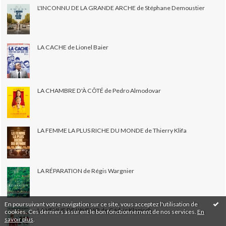
L'INCONNU DE LA GRANDE ARCHE de Stéphane Demoustier
LA CACHE de Lionel Baier
LA CHAMBRE D'À CÔTÉ de Pedro Almodovar
LA FEMME LA PLUS RICHE DU MONDE de Thierry Klifa
LA RÉPARATION de Régis Wargnier
En poursuivant votre navigation sur ce site, vous acceptez l'utilisation de
LA VENUE DE L'AVENIR de Cédric Klapisch
cookies. Ces derniers assurent le bon fonctionnement de nos services.
En
savoir plus
.