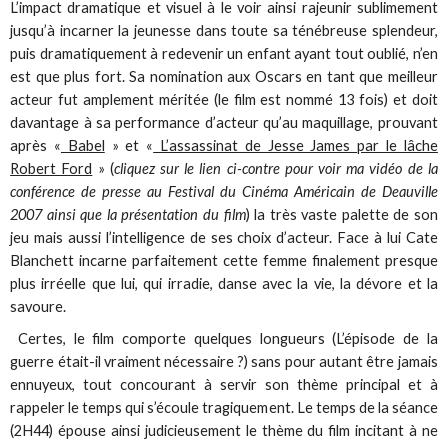
L’impact dramatique et visuel à le voir ainsi rajeunir sublimement
jusqu’à incarner la jeunesse dans toute sa ténébreuse splendeur,
puis dramatiquement à redevenir un enfant ayant tout oublié, n’en
est que plus fort. Sa nomination aux Oscars en tant que meilleur
acteur fut amplement méritée (le film est nommé 13 fois) et doit
davantage à sa performance d’acteur qu’au maquillage, prouvant
après «
Babel
» et «
L’assassinat de Jesse James par le lâche
Robert Ford
» (
cliquez sur le lien ci-contre pour voir ma vidéo de la
conférence de presse au Festival du Cinéma Américain de Deauville
2007 ainsi que la présentation du film
) la très vaste palette de son
jeu mais aussi l’intelligence de ses choix d’acteur. Face à lui Cate
Blanchett incarne parfaitement cette femme finalement presque
plus irréelle que lui, qui irradie, danse avec la vie, la dévore et la
savoure.
Certes, le film comporte quelques longueurs (L’épisode de la
guerre était-il vraiment nécessaire ?) sans pour autant être jamais
ennuyeux, tout concourant à servir son thème principal et à
rappeler le temps qui s’écoule tragiquement. Le temps de la séance
(2H44) épouse ainsi judicieusement le thème du film incitant à ne