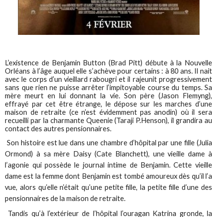
L’existence de Benjamin Button (Brad Pitt) débute à la Nouvelle
Orléans à l’âge auquel elle s’achève pour certains : à 80 ans. Il nait
avec le corps d’un vieillard rabougri et il rajeunit progressivement
sans que rien ne puisse arrêter l’impitoyable course du temps. Sa
mère meurt en lui donnant la vie. Son père (Jason Flemyng),
effrayé par cet être étrange, le dépose sur les marches d’une
maison de retraite (ce n’est évidemment pas anodin) où il sera
recueilli par la charmante Queenie (Taraji P.Henson), il grandira au
contact des autres pensionnaires.
Son histoire est lue dans une chambre d’hôpital par une fille (Julia
Ormond) à sa mère Daisy (Cate Blanchett), une vieille dame à
l’agonie qui possède le journal intime de Benjamin. Cette vieille
dame est la femme dont Benjamin est tombé amoureux dès qu’il l’a
vue, alors qu’elle n’était qu’une petite fille, la petite fille d’une des
pensionnaires de la maison de retraite.
Tandis qu’à l’extérieur de l’hôpital l’ouragan Katrina gronde, la