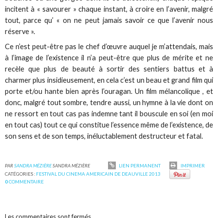
incitent à « savourer » chaque instant, à croire en l’avenir, malgré
tout, parce qu’ « on ne peut jamais savoir ce que l’avenir nous
réserve ».
Ce n’est peut-être pas le chef d’œuvre auquel je m’attendais, mais
à l’image de l’existence il n’a peut-être que plus de mérite et ne
recèle que plus de beauté à sortir des sentiers battus et à
charmer plus insidieusement, en cela c’est un beau et grand film qui
porte et/ou hante bien après l’ouragan. Un film mélancolique , et
donc, malgré tout sombre, tendre aussi, un hymne à la vie dont on
ne ressort en tout cas pas indemne tant il bouscule en soi (en moi
en tout cas) tout ce qui constitue l’essence même de l’existence, de
son sens et de son temps, inéluctablement destructeur et fatal.
PAR
SANDRA MÉZIÈRE
SANDRA MÉZIÈRE
LIEN PERMANENT
IMPRIMER
CATÉGORIES :
FESTIVAL DU CINEMA AMERICAIN DE DEAUVILLE 2013
0
COMMENTAIRE
Les commentaires sont fermés.