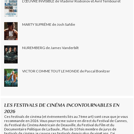
L’ŒUVRE INVISIBLE de Vladimir Rodionov et Avril Tembouret
MARTY SUPRÊME de Josh Safdie
NUREMBERG de James Vanderbilt
VICTOR COMME TOUT LE MONDE de Pascal Bonitzer
LES FESTIVALS DE CINÉMA INCONTOURNABLES EN
2026
Ces festivals de cinéma (et évènements liés au 7ème art) sont ceux que je vous
recommande en 2026. Vous pourrez me suivre en direct du Festival de Cannes,
du Festival du Cinéma Américain de Deauville, du Festival du Film et du
Documentaire Politique de La Baule... Plus de 10 fois membre de jurys de
festivals de cinéma, je couvre ces festivals depuis plus de vingt ans. J'ai