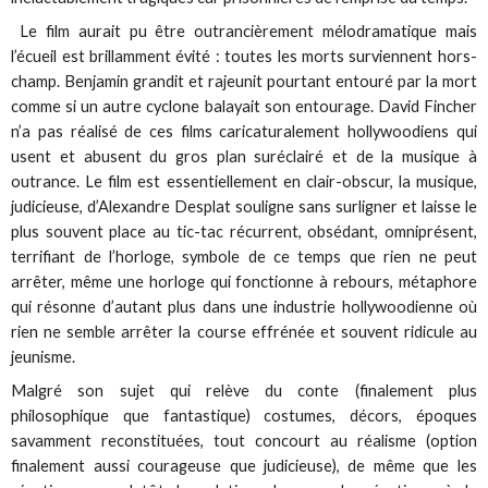
Le film aurait pu être outrancièrement mélodramatique mais
l’écueil est brillamment évité : toutes les morts surviennent hors-
champ. Benjamin grandit et rajeunit pourtant entouré par la mort
comme si un autre cyclone balayait son entourage. David Fincher
n’a pas réalisé de ces films caricaturalement hollywoodiens qui
usent et abusent du gros plan suréclairé et de la musique à
outrance. Le film est essentiellement en clair-obscur, la musique,
judicieuse, d’Alexandre Desplat souligne sans surligner et laisse le
plus souvent place au tic-tac récurrent, obsédant, omniprésent,
terrifiant de l’horloge, symbole de ce temps que rien ne peut
arrêter, même une horloge qui fonctionne à rebours, métaphore
qui résonne d’autant plus dans une industrie hollywoodienne où
rien ne semble arrêter la course effrénée et souvent ridicule au
jeunisme.
Malgré son sujet qui relève du conte (finalement plus
philosophique que fantastique) costumes, décors, époques
savamment reconstituées, tout concourt au réalisme (option
finalement aussi courageuse que judicieuse), de même que les