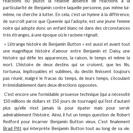
réactions ou plutôt la relative absence de réactions à la
particularité de Benjamin contre laquelle personne, pas même lui-
même, ne cherche à lutter. En cela, c’est un hymne à la différence,
de surcroît parce que Queenie qui l’adopte, est une jeune femme
noire qui adopte donc un enfant blanc né dans des circonstances
très étranges, à une époque où le racisme régnait.
« L’étrange histoire de Benjamin Button » est aussi et avant tout
une magnifique histoire d’amour entre Benjamin et Daisy, une
histoire qui défie les apparences, la raison, le temps et même la
mort. L’histoire de deux destins qui se croisent, que les fils,
tortueux, impitoyables et sublimes, du destin finissent toujours
pas réunir, malgré le fracas du temps, de leurs temps, s’écoulant
irrémédiablement dans deux directions opposées.
C’est encore une formidable prouesse technique (qui a nécessité
150 millions de dollars et 150 jours de tournage) qui l’est d’autant
plus qu’elle n’est jamais là pour épater mais pour servir
admirablement l’histoire. Ainsi, il fut un temps question de Robert
Redford pour incarner Benjamin Button vieux. C’est finalement
Brad Pitt
qui interprète Benjamin Button tout au long de sa vie.