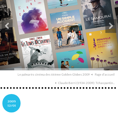
Le palmarès cinéma des 66ème Golden Globes 2009
Page d'accueil
Claude Berri (1934-2009): Tchao pantin...
2009
12/01