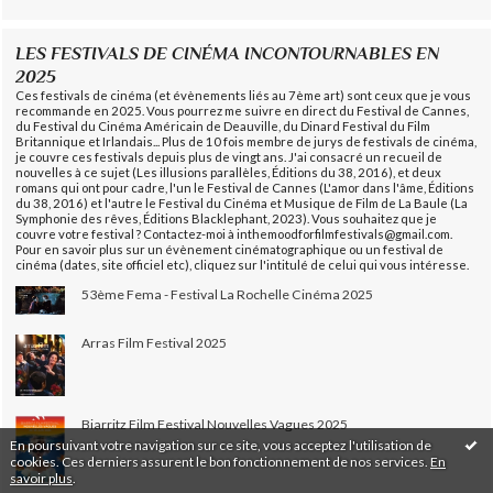
LES FESTIVALS DE CINÉMA INCONTOURNABLES EN
2025
Ces festivals de cinéma (et évènements liés au 7ème art) sont ceux que je vous
recommande en 2025. Vous pourrez me suivre en direct du Festival de Cannes,
du Festival du Cinéma Américain de Deauville, du Dinard Festival du Film
Britannique et Irlandais... Plus de 10 fois membre de jurys de festivals de cinéma,
je couvre ces festivals depuis plus de vingt ans. J'ai consacré un recueil de
nouvelles à ce sujet (Les illusions parallèles, Éditions du 38, 2016), et deux
romans qui ont pour cadre, l'un le Festival de Cannes (L'amor dans l'âme, Éditions
du 38, 2016) et l'autre le Festival du Cinéma et Musique de Film de La Baule (La
Symphonie des rêves, Éditions Blacklephant, 2023). Vous souhaitez que je
couvre votre festival ? Contactez-moi à inthemoodforfilmfestivals@gmail.com.
Pour en savoir plus sur un évènement cinématographique ou un festival de
cinéma (dates, site officiel etc), cliquez sur l'intitulé de celui qui vous intéresse.
53ème Fema - Festival La Rochelle Cinéma 2025
Arras Film Festival 2025
Biarritz Film Festival Nouvelles Vagues 2025
En poursuivant votre navigation sur ce site, vous acceptez l'utilisation de
cookies. Ces derniers assurent le bon fonctionnement de nos services.
En
savoir plus
.