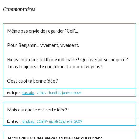
Commentaires
Même pas envie de regarder "Cell"...
Pour Benjamin... vivement, vivement.
Bienvenue dans le IIIème millénaire ! Qui oserait se moquer ?
Tu as toujours été une fille in the mood voyons !
C'est quoi ta bonne idée ?
Écrit par :
Pascale
21h27
-
lundi 12
janvier 2009
Mais oui quelle est cette idée?!
Écrit par :
Bridget
21h49
-
mardi 13
janvier 2009
Je vois qu'il y a des élèves studieuses qui suivent