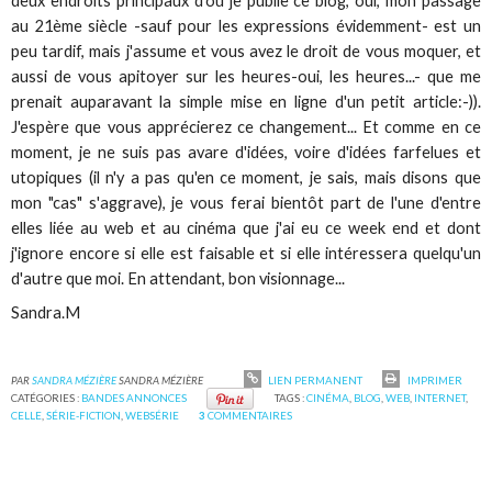
deux endroits principaux d'où je publie ce blog, oui, mon passage
au 21ème siècle -sauf pour les expressions évidemment- est un
peu tardif, mais j'assume et vous avez le droit de vous moquer, et
aussi de vous apitoyer sur les heures-oui, les heures...- que me
prenait auparavant la simple mise en ligne d'un petit article:-)).
J'espère que vous apprécierez ce changement... Et comme en ce
moment, je ne suis pas avare d'idées, voire d'idées farfelues et
utopiques (il n'y a pas qu'en ce moment, je sais, mais disons que
mon "cas" s'aggrave), je vous ferai bientôt part de l'une d'entre
elles liée au web et au cinéma que j'ai eu ce week end et dont
j'ignore encore si elle est faisable et si elle intéressera quelqu'un
d'autre que moi. En attendant, bon visionnage...
Sandra.M
PAR
SANDRA MÉZIÈRE
SANDRA MÉZIÈRE
LIEN PERMANENT
IMPRIMER
CATÉGORIES :
BANDES ANNONCES
TAGS :
CINÉMA
,
BLOG
,
WEB
,
INTERNET
,
CELLE
,
SÉRIE-FICTION
,
WEBSÉRIE
3
COMMENTAIRES