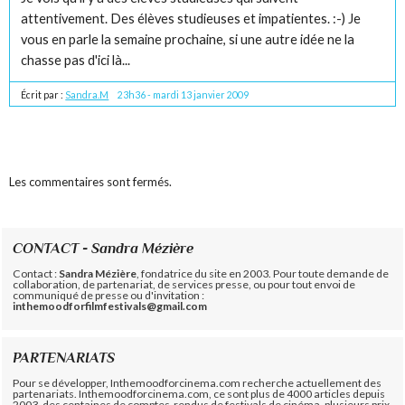
attentivement. Des élèves studieuses et impatientes. :-) Je
vous en parle la semaine prochaine, si une autre idée ne la
chasse pas d'ici là...
Écrit par :
Sandra.M
23h36
-
mardi 13
janvier 2009
Les commentaires sont fermés.
CONTACT - Sandra Mézière
Contact :
Sandra Mézière
, fondatrice du site en 2003. Pour toute demande de
collaboration, de partenariat, de services presse, ou pour tout envoi de
communiqué de presse ou d'invitation :
inthemoodforfilmfestivals@gmail.com
PARTENARIATS
Pour se développer, Inthemoodforcinema.com recherche actuellement des
partenariats. Inthemoodforcinema.com, ce sont plus de 4000 articles depuis
2003, des centaines de comptes-rendus de festivals de cinéma, plusieurs prix