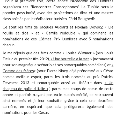
Pour la première fois, cette année, l'Académie des Lumières
organisera ses "Rencontres Francophones". La Tunisie sera le
premier pays invité, avec des projections de films et une master
class animée par le réalisateur tunisien, Férid Boughedir.
Ce sont les films de Jacques Audiard et Noémie Lvovsky, « De
rouille et d’os » et « Camille redouble », qui dominent les
nominations de ces 18èmes Prix Lumières avec 5 nominations
chacun.
Je me réjouis que des films comme
« Louise Wimmer
» (prix Louis
Delluc du premier film 2012),
« Une bouteille à la mer
» (notamment
pour son magnifique scénario et ses remarquables comédiens) et
«
Comme des frères
« (pour Pierre Niney, déjà prénommé aux César
comme meilleur espoir, parmi les trois nommés au prix Patrick
Dewaere 2013 et remarquable aussi au théâtre dans
« Un
chapeau de paille d’Italie »
) parmi mes coups de coeur de cette
année et parfois n’ayant pas eu le succès mérité, se retrouvent
ainsi nommés et je leur souhaite, grâce à cela, une deuxième
carrière, en espérant que cela préfigurera également des
nominations pour les César.