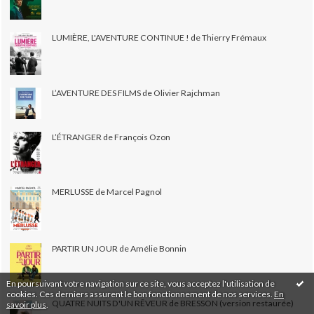
LUMIÈRE, L'AVENTURE CONTINUE ! de Thierry Frémaux
L’AVENTURE DES FILMS de Olivier Rajchman
L’ÉTRANGER de François Ozon
MERLUSSE de Marcel Pagnol
PARTIR UN JOUR de Amélie Bonnin
En poursuivant votre navigation sur ce site, vous acceptez l'utilisation de
cookies. Ces derniers assurent le bon fonctionnement de nos services.
En
QUATRE NUITS D'UN RÊVEUR de BRESSON (version restaurée)
savoir plus
.