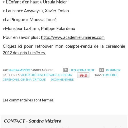
« L’Enfant d’en haut », Ursula Meier
« Laurence Anyways », Xavier Dolan
»La Pirogue », Moussa Touré
»Monsieur Lazhar », Philippe Falardeau
Pour en savoir plus :
http://www.academielumieres.com
Cliquez ici pour retrouver mon compte-rendu de la cérémonie
2012 des prix Lumières.
PAR
SANDRA MÉZIÈRE
SANDRA MÉZIÈRE
LIEN PERMANENT
IMPRIMER
CATÉGORIES :
ACTUALITÉ DES FESTIVALS DE CINÉMA
TAGS :
LUMIÈRES
,
CÉRÉMONIE
,
CINÉMA
,
CRITIQUE
0
COMMENTAIRE
Les commentaires sont fermés.
CONTACT - Sandra Mézière