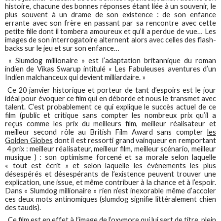
histoire, chacune des bonnes réponses étant liée à un souvenir, le
plus souvent à un drame de son existence : de son enfance
errante avec son frère en passant par sa rencontre avec cette
petite fille dont il tombera amoureux et qu’il a perdue de vue… Les
images de son interrogatoire alternent alors avec celles des flash-
backs sur le jeu et sur son enfance…
« Slumdog millionaire » est l’adaptation britannique du roman
indien de Vikas Swarup intitulé « Les Fabuleuses aventures d’un
Indien malchanceux qui devient milliardaire. »
Ce 20 janvier historique et porteur de tant d’espoirs est le jour
idéal pour évoquer ce film qui en déborde et nous le transmet avec
talent. C’est probablement ce qui explique le succès actuel de ce
film (public et critique sans compter les nombreux prix qu’il a
reçus comme les prix du meilleurs film, meilleur réalisateur et
meilleur second rôle au British Film Award sans compter
les
Golden Globes
dont il est ressorti grand vainqueur en remportant
4 prix : meilleur réalisateur, meilleur film, meilleur scénario, meilleur
musique ) : son optimisme forcené et sa morale selon laquelle
« tout est écrit » et selon laquelle les évènements les plus
désespérés et désespérants de l’existence peuvent trouver une
explication, une issue, et même contribuer à la chance et à l’espoir.
Dans « Slumdog millionaire » rien n’est inexorable même d’accoler
ces deux mots antinomiques (slumdog signifie littéralement chien
des taudis).
Ce film est en effet à l’image de l’oxymore qui lui sert de titre, plein