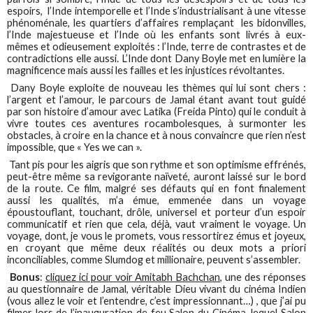
espoirs, l’Inde intemporelle et l’Inde s’industrialisant à une vitesse
phénoménale, les quartiers d’affaires remplaçant les bidonvilles,
l’Inde majestueuse et l’Inde où les enfants sont livrés à eux-
mêmes et odieusement exploités : l’Inde, terre de contrastes et de
contradictions elle aussi. L’Inde dont Dany Boyle met en lumière la
magnificence mais aussi les failles et les injustices révoltantes.
Dany Boyle exploite de nouveau les thèmes qui lui sont chers :
l’argent et l’amour, le parcours de Jamal étant avant tout guidé
par son histoire d’amour avec Latika (Freida Pinto) qui le conduit à
vivre toutes ces aventures rocambolesques, à surmonter les
obstacles, à croire en la chance et à nous convaincre que rien n’est
impossible, que « Yes we can ».
Tant pis pour les aigris que son rythme et son optimisme effrénés,
peut-être même sa revigorante naïveté, auront laissé sur le bord
de la route. Ce film, malgré ses défauts qui en font finalement
aussi les qualités, m’a émue, emmenée dans un voyage
époustouflant, touchant, drôle, universel et porteur d’un espoir
communicatif et rien que cela, déjà, vaut vraiment le voyage. Un
voyage, dont, je vous le promets, vous ressortirez émus et joyeux,
en croyant que même deux réalités ou deux mots a priori
inconciliables, comme Slumdog et millionaire, peuvent s’assembler.
Bonus
:
cliquez ici pour voir Amitabh Bachchan,
une des réponses
au questionnaire de Jamal, véritable Dieu vivant du cinéma Indien
(vous allez le voir et l’entendre, c’est impressionnant…) , que j’ai pu
filmer lors de l’inauguration de feu Salon du Cinéma, lequel Salon