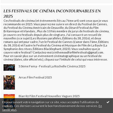
LES FESTIVALS DE CINÉMA INCONTOURNABLES EN
2025
Ces festivals de cinéma (et évènements liés au 7ème art) sont ceux que je vous
recommande en 2025. Vous pourrez me suivre en direct du Festival de Cannes,
du Festival du Cinéma Américain de Deauville, du Dinard Festival du Film
Britannique et Irlandais... Plus de 10 fois membre de jurys de festivals de cinéma,
je couvre ces festivals depuis plus de vingt ans. J'ai consacré un recueil de
nouvelles à ce sujet (Les illusions parallèles, Éditions du 38, 2016), et deux
romans qui ont pour cadre, l'un le Festival de Cannes (L'amor dans l'âme, Éditions
du 38, 2016) et l'autre le Festival du Cinéma et Musique de Film de La Baule (La
Symphonie des rêves, Éditions Blacklephant, 2023). Vous souhaitez que je
couvre votre festival ? Contactez-moi à inthemoodforfilmfestivals@gmail.com.
Pour en savoir plus sur un évènement cinématographique ou un festival de
cinéma (dates, site officiel etc), cliquez sur l'intitulé de celui qui vous intéresse.
53ème Fema - Festival La Rochelle Cinéma 2025
Arras Film Festival 2025
Biarritz Film Festival Nouvelles Vagues 2025
En poursuivant votre navigation sur ce site, vous acceptez l'utilisation de
cookies. Ces derniers assurent le bon fonctionnement de nos services.
En
savoir plus
.