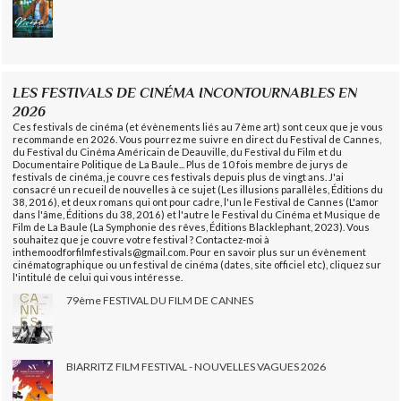
LES FESTIVALS DE CINÉMA INCONTOURNABLES EN
2026
Ces festivals de cinéma (et évènements liés au 7ème art) sont ceux que je vous
recommande en 2026. Vous pourrez me suivre en direct du Festival de Cannes,
du Festival du Cinéma Américain de Deauville, du Festival du Film et du
Documentaire Politique de La Baule... Plus de 10 fois membre de jurys de
festivals de cinéma, je couvre ces festivals depuis plus de vingt ans. J'ai
consacré un recueil de nouvelles à ce sujet (Les illusions parallèles, Éditions du
38, 2016), et deux romans qui ont pour cadre, l'un le Festival de Cannes (L'amor
dans l'âme, Éditions du 38, 2016) et l'autre le Festival du Cinéma et Musique de
Film de La Baule (La Symphonie des rêves, Éditions Blacklephant, 2023). Vous
souhaitez que je couvre votre festival ? Contactez-moi à
inthemoodforfilmfestivals@gmail.com. Pour en savoir plus sur un évènement
cinématographique ou un festival de cinéma (dates, site officiel etc), cliquez sur
l'intitulé de celui qui vous intéresse.
79ème FESTIVAL DU FILM DE CANNES
BIARRITZ FILM FESTIVAL - NOUVELLES VAGUES 2026