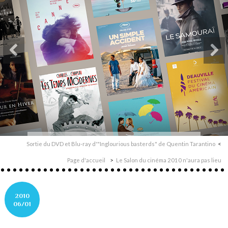
Sortie du DVD et Blu-ray d'"Inglourious basterds" de Quentin Tarantino
Page d'accueil
Le Salon du cinéma 2010 n'aura pas lieu
2010
06/01