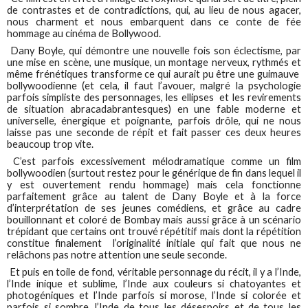
de contrastes et de contradictions, qui, au lieu de nous agacer,
nous charment et nous embarquent dans ce conte de fée
hommage au cinéma de Bollywood.
Dany Boyle, qui démontre une nouvelle fois son éclectisme, par
une mise en scène, une musique, un montage nerveux, rythmés et
même frénétiques transforme ce qui aurait pu être une guimauve
bollywoodienne (et cela, il faut l’avouer, malgré la psychologie
parfois simpliste des personnages, les ellipses et les revirements
de situation abracadabrantesques) en une fable moderne et
universelle, énergique et poignante, parfois drôle, qui ne nous
laisse pas une seconde de répit et fait passer ces deux heures
beaucoup trop vite.
C’est parfois excessivement mélodramatique comme un film
bollywoodien (surtout restez pour le générique de fin dans lequel il
y est ouvertement rendu hommage) mais cela fonctionne
parfaitement grâce au talent de Dany Boyle et à la force
d’interprétation de ses jeunes comédiens, et grâce au cadre
bouillonnant et coloré de Bombay mais aussi grâce à un scénario
trépidant que certains ont trouvé répétitif mais dont la répétition
constitue finalement l’originalité initiale qui fait que nous ne
relâchons pas notre attention une seule seconde.
Et puis en toile de fond, véritable personnage du récit, il y a l’Inde,
l’Inde inique et sublime, l’Inde aux couleurs si chatoyantes et
photogéniques et l’Inde parfois si morose, l’Inde si colorée et
parfois si sombre, l’Inde de tous les désespoirs et de tous les