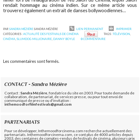
rendait hommage au cinéma indien. Sur ce même article vous
trouverez également un extrait de danses bollywoodiennes…
PAR
SANDRA MÉZIÈRE
SANDRA MÉZIÈRE
LIEN PERMANENT
IMPRIMER
CATÉGORIES :
ACTUALITÉ DES FESTIVALS DE CINÉMA
TAGS :
TÉLÉVISION
,
CINÉMA
,
SLUMDOG MILLIONAIRE
,
DANNY BOYLE
0
COMMENTAIRE
Les commentaires sont fermés.
CONTACT - Sandra Mézière
Contact :
Sandra Mézière
, fondatrice du site en 2003. Pour toute demande de
collaboration, de partenariat, de services presse, ou pour tout envoi de
communiqué de presse ou d'invitation :
inthemoodforfilmfestivals@gmail.com
PARTENARIATS
Pour se développer, Inthemoodforcinema.com recherche actuellement des
partenariats. Inthemoodforcinema.com, ce sont plus de 4000 articles depuis
2003, des centaines de comptes-rendus de festivals de cinéma, plusieurs prix