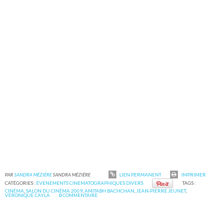
PAR
SANDRA MÉZIÈRE
SANDRA MÉZIÈRE
LIEN PERMANENT
IMPRIMER
CATÉGORIES :
EVENEMENTS CINEMATOGRAPHIQUES DIVERS
TAGS :
CINÉMA
,
SALON DU CINÉMA 2009
,
AMITABH BACHCHAN
,
JEAN-PIERRE JEUNET
,
VÉRONIQUE CAYLA
0
COMMENTAIRE