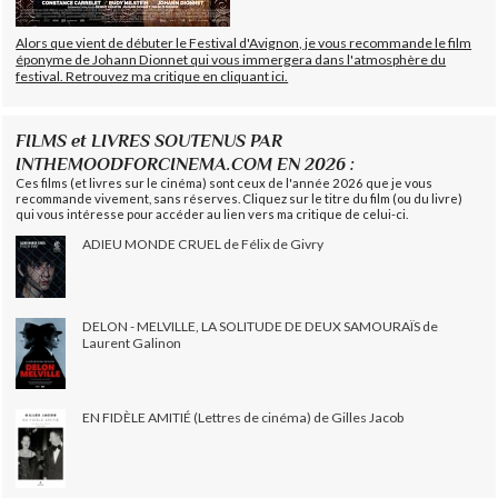
Alors que vient de débuter le Festival d'Avignon, je vous recommande le film
éponyme de Johann Dionnet qui vous immergera dans l'atmosphère du
festival. Retrouvez ma critique en cliquant ici.
FILMS et LIVRES SOUTENUS PAR
INTHEMOODFORCINEMA.COM EN 2026 :
Ces films (et livres sur le cinéma) sont ceux de l'année 2026 que je vous
recommande vivement, sans réserves. Cliquez sur le titre du film (ou du livre)
qui vous intéresse pour accéder au lien vers ma critique de celui-ci.
ADIEU MONDE CRUEL de Félix de Givry
DELON - MELVILLE, LA SOLITUDE DE DEUX SAMOURAÏS de
Laurent Galinon
EN FIDÈLE AMITIÉ (Lettres de cinéma) de Gilles Jacob