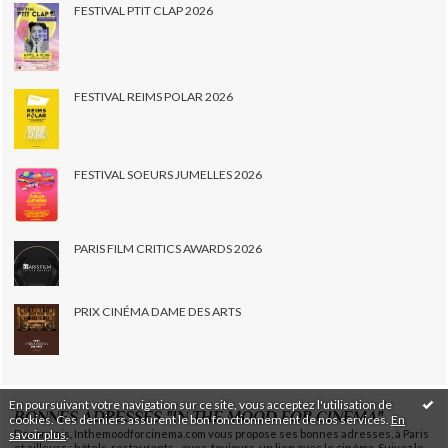
FESTIVAL PTIT CLAP 2026
FESTIVAL REIMS POLAR 2026
FESTIVAL SOEURS JUMELLES 2026
PARIS FILM CRITICS AWARDS 2026
PRIX CINÉMA DAME DES ARTS
En poursuivant votre navigation sur ce site, vous acceptez l'utilisation de
BONNES ADRESSES "IN THE MOOD FOR CINEMA"
cookies. Ces derniers assurent le bon fonctionnement de nos services.
En
savoir plus
.
Désormais, Inthemoodforcinema.com vous propose ses bonnes adresses, à Paris
et ailleurs : hôtels, restaurants... avec, toujours, un lien avec le cinéma. Suivez le