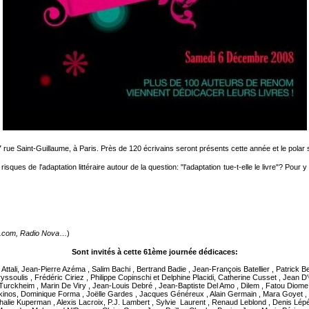
e Saint-Guillaume, à Paris. Près de 120 écrivains seront présents cette année et le polar s
risques de l'adaptation littéraire autour de la question: "l'adaptation tue-t-elle le livre"? Pour 
89.com, Radio Nova
…)
Sont invités à cette 61ème journée dédicaces:
 Attali, Jean-Pierre Azéma , Salim Bachi , Bertrand Badie , Jean-François Batellier , Patrick
soulis , Frédéric Ciriez , Philippe Copinschi et Delphine Placidi, Catherine Cusset , Jean
 Turckheim , Marin De Viry , Jean-Louis Debré , Jean-Baptiste Del Amo , Dilem , Fatou Diome 
kinos, Dominique Forma , Joëlle Gardes , Jacques Généreux , Alain Germain , Mara Goyet , Va
thalie Kuperman , Alexis Lacroix, P.J. Lambert , Sylvie Laurent , Renaud Leblond , Denis Lépé