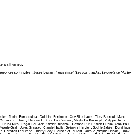
era à l'honneur.
y répondre sont invités : Josée Dayan : "réalisatrice" (
Les rois maudits, Le comte de Monte-
 Bedier , Tonino Benacquista , Delphine Bertholon , Guy Birenbaum , Tiery Bourquin,Marc
 D'Ormesson, Thierry Dancourt , Bruno De Cessole , Maylis De Kerangal , Philippe De La
, Bruno Dive , Roger-Pol Droit , Olivier Duhamel , Roxane Duru , Olivia Elkaim, Jean-Paul
lérie Grall , Jules Grasset , Claude Habib , Grégoire Hervier , Sophie Jabès , Dominique
e ,Christian Lequesne, Thierry Lévy ,Clarisse et Laurent Liautaud ,Virginie Linhart , Frank