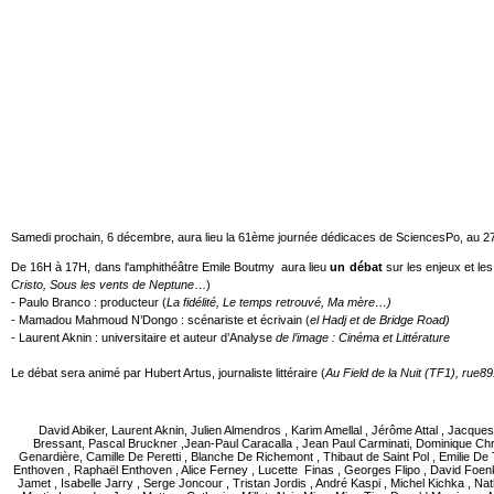
Samedi prochain, 6 décembre, aura lieu la 61ème journée dédicaces de SciencesPo, au 27 ru
De 16H à 17H, dans l'amphithéâtre Emile Boutmy aura lieu
un débat
sur les enjeux et les 
Cristo, Sous les vents de Neptune
…)
- Paulo Branco : producteur (
La fidélité, Le temps retrouvé, Ma mère…)
- Mamadou Mahmoud N’Dongo : scénariste et écrivain (
el Hadj et de Bridge Road)
- Laurent Aknin : universitaire et auteur d’Analyse
de l’image : Cinéma et Littérature
Le débat sera animé par Hubert Artus, journaliste littéraire (
Au Field de la Nuit (TF1), rue
David Abiker, Laurent Aknin, Julien Almendros , Karim Amellal , Jérôme Attal , Jacques
Bressant, Pascal Bruckner ,Jean-Paul Caracalla , Jean Paul Carminati, Dominique Chrys
Genardière, Camille De Peretti , Blanche De Richemont , Thibaut de Saint Pol , Emilie De
Enthoven , Raphaël Enthoven , Alice Ferney , Lucette Finas , Georges Flipo , David Foen
Jamet , Isabelle Jarry , Serge Joncour , Tristan Jordis , André Kaspi , Michel Kichka , Na