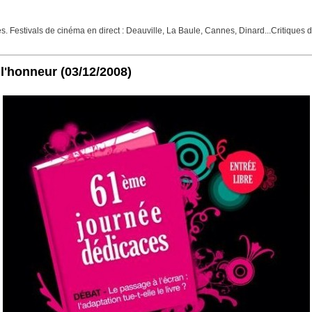
 Festivals de cinéma en direct : Deauville, La Baule, Cannes, Dinard...Critiques de
 l'honneur
(03/12/2008)