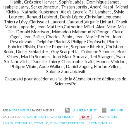
Habib , Grégoire Hervier , Sophie Jabès , Dominique Jamet ,
Isabelle Jarry , Serge Joncour , Tristan Jordis , André Kaspi , Michel
Kichka , Nathalie Kuperman , Alexis Lacroix, P.J. Lambert , Sylvie
Laurent , Renaud Leblond , Denis Lépée ,Christian Lequesne,
Thierry Lévy ,Clarisse et Laurent Liautaud ,Virginie Linhart , Frank
Martin Laprade , Jean Mattern,Catherine Millet ,Alain Minc ,Miss
Tic , Donald Morrison , Mamadou Mahmoud N'Dongo , Claire
Oger , Jean Pailler, Charles Pepin , Jean-Marie Périer , Jean
Peyrelevade , Delphine Placidi & Philippe Copinschi, Plantu ,
Fabrice Pliskin, Patrice Pluyette , Stéphane Ribeiro , Christian
Roux , Didier Schlachter , Guy Scarpetta , Colombe Schneck , Boris
Sirbey , Martin Solanes , Jean Marc Souvira , Ted Stanger , Yvan
Stefanovitch , Danielle Thiéry, Christophe Traïni, Hubert Védrine ,
Philippe Vilain , Aude Walker , Daniel Zagury, Florian Zeller ,
Salomé Zourabichvili
Cliquez ici pour accéder au site de la 61ème journée dédicaces de
SciencesPo
PAR
SANDRA MÉZIÈRE
SANDRA MÉZIÈRE
LIEN PERMANENT
IMPRIMER
CATÉGORIES :
ACTUALITÉ DES FESTIVALS DE CINÉMA
TAGS :
CINÉMA
,
LIVRES
,
LITTÉRATURE
,
ÉCRIVAINS
,
SCIENCES PO
,
DÉDICACES
1
COMMENTAIRE