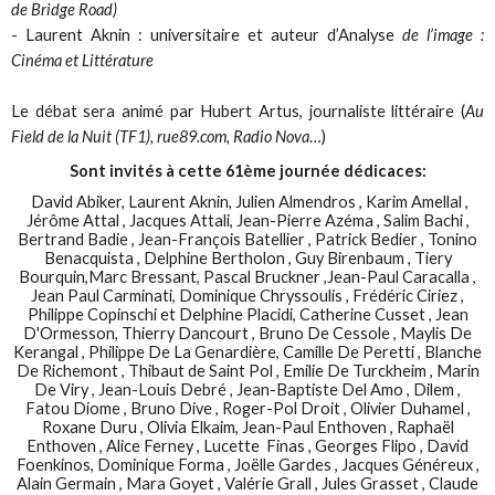
de Bridge Road)
- Laurent Aknin : universitaire et auteur d’Analyse
de l’image :
Cinéma et Littérature
Le débat sera animé par Hubert Artus, journaliste littéraire (
Au
Field de la Nuit (TF1), rue89.com, Radio Nova
…)
Sont invités à cette 61ème journée dédicaces:
David Abiker, Laurent Aknin, Julien Almendros , Karim Amellal ,
Jérôme Attal , Jacques Attali, Jean-Pierre Azéma , Salim Bachi ,
Bertrand Badie , Jean-François Batellier , Patrick Bedier , Tonino
Benacquista , Delphine Bertholon , Guy Birenbaum , Tiery
Bourquin,Marc Bressant, Pascal Bruckner ,Jean-Paul Caracalla ,
Jean Paul Carminati, Dominique Chryssoulis , Frédéric Ciriez ,
Philippe Copinschi et Delphine Placidi, Catherine Cusset , Jean
D'Ormesson, Thierry Dancourt , Bruno De Cessole , Maylis De
Kerangal , Philippe De La Genardière, Camille De Peretti , Blanche
De Richemont , Thibaut de Saint Pol , Emilie De Turckheim , Marin
De Viry , Jean-Louis Debré , Jean-Baptiste Del Amo , Dilem ,
Fatou Diome , Bruno Dive , Roger-Pol Droit , Olivier Duhamel ,
Roxane Duru , Olivia Elkaim, Jean-Paul Enthoven , Raphaël
Enthoven , Alice Ferney , Lucette Finas , Georges Flipo , David
Foenkinos, Dominique Forma , Joëlle Gardes , Jacques Généreux ,
Alain Germain , Mara Goyet , Valérie Grall , Jules Grasset , Claude