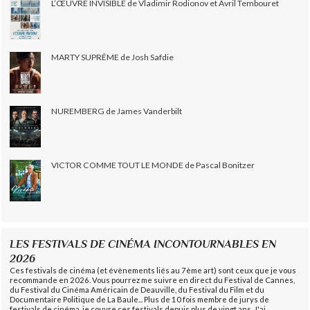
L’ŒUVRE INVISIBLE de Vladimir Rodionov et Avril Tembouret
MARTY SUPRÊME de Josh Safdie
NUREMBERG de James Vanderbilt
VICTOR COMME TOUT LE MONDE de Pascal Bonitzer
LES FESTIVALS DE CINÉMA INCONTOURNABLES EN
2026
Ces festivals de cinéma (et évènements liés au 7ème art) sont ceux que je vous
recommande en 2026. Vous pourrez me suivre en direct du Festival de Cannes,
du Festival du Cinéma Américain de Deauville, du Festival du Film et du
Documentaire Politique de La Baule... Plus de 10 fois membre de jurys de
festivals de cinéma, je couvre ces festivals depuis plus de vingt ans. J'ai