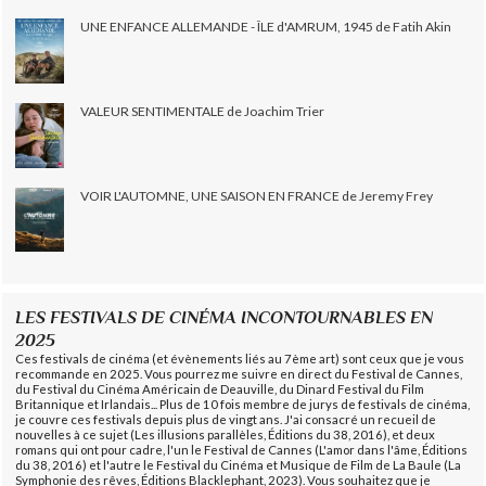
UNE ENFANCE ALLEMANDE - ÎLE d'AMRUM, 1945 de Fatih Akin
VALEUR SENTIMENTALE de Joachim Trier
VOIR L'AUTOMNE, UNE SAISON EN FRANCE de Jeremy Frey
LES FESTIVALS DE CINÉMA INCONTOURNABLES EN
2025
Ces festivals de cinéma (et évènements liés au 7ème art) sont ceux que je vous
recommande en 2025. Vous pourrez me suivre en direct du Festival de Cannes,
du Festival du Cinéma Américain de Deauville, du Dinard Festival du Film
Britannique et Irlandais... Plus de 10 fois membre de jurys de festivals de cinéma,
je couvre ces festivals depuis plus de vingt ans. J'ai consacré un recueil de
nouvelles à ce sujet (Les illusions parallèles, Éditions du 38, 2016), et deux
romans qui ont pour cadre, l'un le Festival de Cannes (L'amor dans l'âme, Éditions
du 38, 2016) et l'autre le Festival du Cinéma et Musique de Film de La Baule (La
Symphonie des rêves, Éditions Blacklephant, 2023). Vous souhaitez que je