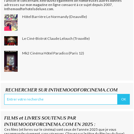
l'article le concernant. Retrouvez également de nombreuses autres bonnes
adresses sur mon magazine en ligne consacré à ce sujet depuis 2007,
Inthemoodforhotelsdeluxe.com.
Hôtel Barrière Le Normandy (Deauville)
Le Ciné-Bistrot Claude Lelouch (Trouville)
Mk2 Cinéma Hôtel Paradiso (Paris 12)
RECHERCHER SUR INTHEMOODFORCINEMA.COM
FILMS et LIVRES SOUTENUS PAR
INTHEMOODFORCINEMA.COM EN 2025 :
Ces films (et livres sur le cinéma) sont ceux de l'année 2025 que je vous
recommande vivement, sans réserves. Cliquez sur le titre du film (ou du livre)