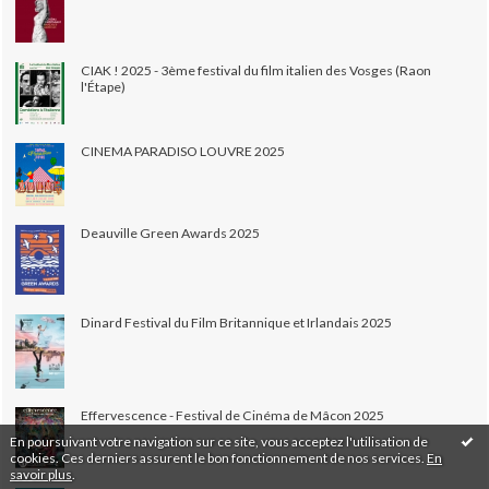
CIAK ! 2025 - 3ème festival du film italien des Vosges (Raon
l'Étape)
CINEMA PARADISO LOUVRE 2025
Deauville Green Awards 2025
Dinard Festival du Film Britannique et Irlandais 2025
Effervescence - Festival de Cinéma de Mâcon 2025
En poursuivant votre navigation sur ce site, vous acceptez l'utilisation de
cookies. Ces derniers assurent le bon fonctionnement de nos services.
En
savoir plus
.