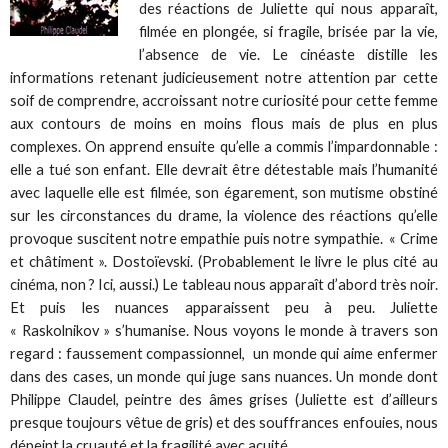
des réactions de Juliette qui nous apparaît,
filmée en plongée, si fragile, brisée par la vie,
l’absence de vie. Le cinéaste distille les
informations retenant judicieusement notre attention par cette
soif de comprendre, accroissant notre curiosité pour cette femme
aux contours de moins en moins flous mais de plus en plus
complexes. On apprend ensuite qu’elle a commis l’impardonnable :
elle a tué son enfant. Elle devrait être détestable mais l’humanité
avec laquelle elle est filmée, son égarement, son mutisme obstiné
sur les circonstances du drame, la violence des réactions qu’elle
provoque suscitent notre empathie puis notre sympathie. « Crime
et châtiment ». Dostoïevski. (Probablement le livre le plus cité au
cinéma, non ? Ici, aussi.) Le tableau nous apparaît d’abord très noir.
Et puis les nuances apparaissent peu à peu. Juliette
« Raskolnikov » s’humanise. Nous voyons le monde à travers son
regard : faussement compassionnel, un monde qui aime enfermer
dans des cases, un monde qui juge sans nuances. Un monde dont
Philippe Claudel, peintre des âmes grises (Juliette est d’ailleurs
presque toujours vêtue de gris) et des souffrances enfouies, nous
dépeint la cruauté et la fragilité avec acuité.