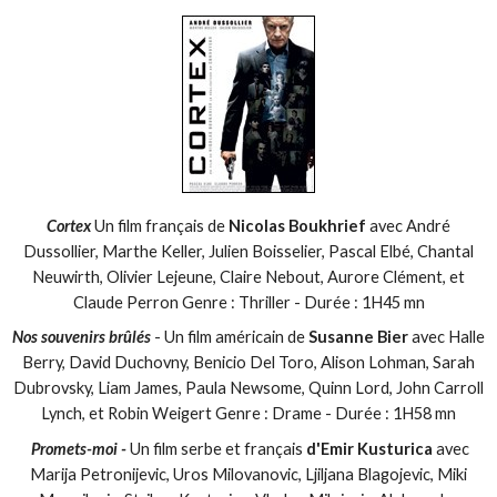
Cortex
Un film français de
Nicolas Boukhrief
avec André
Dussollier, Marthe Keller, Julien Boisselier, Pascal Elbé, Chantal
Neuwirth, Olivier Lejeune, Claire Nebout, Aurore Clément, et
Claude Perron Genre : Thriller - Durée : 1H45 mn
Nos souvenirs brûlés
- Un film américain de
Susanne Bier
avec Halle
Berry, David Duchovny, Benicio Del Toro, Alison Lohman, Sarah
Dubrovsky, Liam James, Paula Newsome, Quinn Lord, John Carroll
Lynch, et Robin Weigert Genre : Drame - Durée : 1H58 mn
Promets-moi -
Un film serbe et français
d'Emir Kusturica
avec
Marija Petronijevic, Uros Milovanovic, Ljiljana Blagojevic, Miki