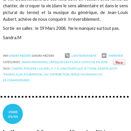
chanter, de croquer la vie (dans le sens alimentaire et dans le sens
pictural du terme) et la musique du générique, de Jean-Louis
Aubert, achève de nous conquérir. Irréversiblement.
Sortie en salles : le 19 Mars 2008. Ne le manquez surtout pas.
Sandra.M
PAR
SANDRA MÉZIÈRE
SANDRA MÉZIÈRE
LIEN PERMANENT
IMPRIMER
CATÉGORIES :
AVANT-PREMIERES
,
CRITIQUES DES FILMS A L'AFFICHE EN 2008
TAGS :
CINÉMA
,
PHILIPPE CLAUDEL
,
IL Y A LONGTEMPS QUE JE T'AIME
,
KRISTIN SCOTT
THOMAS
,
ELSA ZYLBERSTEIN
,
UGC DISTRIBUTION
,
SERGE HAZANAVICIUS
11
COMMENTAIRES
2008
29/01