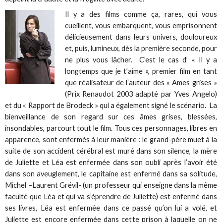
Il y a des films comme ça, rares, qui vous
cueillent, vous embarquent, vous emprisonnent
délicieusement dans leurs univers, douloureux
et, puis, lumineux, dès la première seconde, pour
ne plus vous lâcher. C’est le cas d’ « Il y a
longtemps que je t’aime », premier film en tant
que réalisateur de l’auteur des « Ames grises »
(Prix Renaudot 2003 adapté par Yves Angelo)
et du « Rapport de Brodeck » qui a également signé le scénario. La
bienveillance de son regard sur ces âmes grises, blessées,
insondables, parcourt tout le film. Tous ces personnages, libres en
apparence, sont enfermés à leur manière : le grand-père muet à la
suite de son accident cérébral est muré dans son silence, la mère
de Juliette et Léa est enfermée dans son oubli après l’avoir été
dans son aveuglement, le capitaine est enfermé dans sa solitude,
Michel –Laurent Grévil- (un professeur qui enseigne dans la même
faculté que Léa et qui va s’éprendre de Juliette) est enfermé dans
ses livres, Léa est enfermée dans ce passé qu’on lui a volé, et
Juliette est encore enfermée dans cette prison à laquelle on ne