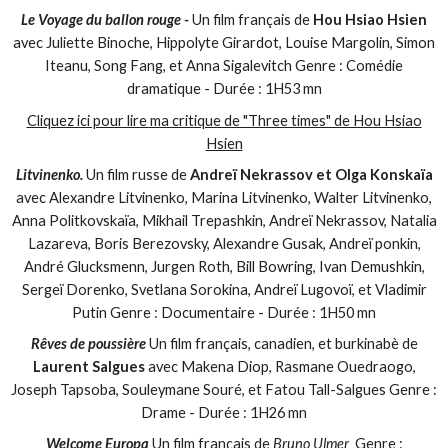
Le Voyage du ballon rouge -
Un film français de
Hou Hsiao Hsien
avec Juliette Binoche, Hippolyte Girardot, Louise Margolin, Simon
Iteanu, Song Fang, et Anna Sigalevitch Genre : Comédie
dramatique - Durée : 1H53 mn
Cliquez ici pour lire ma critique de "Three times" de Hou Hsiao
Hsien
Litvinenko.
Un film russe de
Andreï Nekrassov et Olga Konskaïa
avec Alexandre Litvinenko, Marina Litvinenko, Walter Litvinenko,
Anna Politkovskaïa, Mikhail Trepashkin, Andreï Nekrassov, Natalia
Lazareva, Boris Berezovsky, Alexandre Gusak, Andreï ponkin,
André Glucksmenn, Jurgen Roth, Bill Bowring, Ivan Demushkin,
Sergeï Dorenko, Svetlana Sorokina, Andreï Lugovoï, et Vladimir
Putin Genre : Documentaire - Durée : 1H50 mn
Rêves de poussière
Un film français, canadien, et burkinabè de
Laurent Salgues
avec Makena Diop, Rasmane Ouedraogo,
Joseph Tapsoba, Souleymane Souré, et Fatou Tall-Salgues Genre :
Drame - Durée : 1H26 mn
Welcome Europa
Un film français de
Bruno Ulmer
Genre :