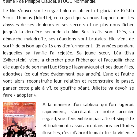
t’aime » de Philippe Claudel, à l‘UGC Normandie.
Le film s’ouvre sur le regard bleu et absent et glacial de Kristin
Scott Thomas (Juliette), ce regard qui va nous happer dans les
abysses de ses douleurs et ses secrets et ne plus nous lâcher
jusqu’à la dernière seconde du film. Ses traits sont tirés, sa
démarche maladroite, ses réactions sont brutales. Elle vient de
sortir de prison après 15 ans d’enfermement. 15 années pendant
lesquelles sa famille l’a rejetée. Sa jeune sœur, Léa (Elsa
Zylberstein), vient la chercher pour l’héberger et l’accueillir chez
elle auprès de son mari Luc (Serge Hazanavicius) et ses deux filles,
adoptives (ce qui n’est évidemment pas anodin). L’une et l’autre
vont alors reconstruire leur relation et reconstruire le passé,
panser cette plaie à vif, ce gouffre béant. Juliette va devoir se
faire « adopter ».
A la manière d’un tableau qui l’on jugerait
rapidement, s’arrêtant à notre premier
regard, vue d’ensemble imparfaite et simpliste
et finalement rassurante dans nos certitudes
illusoires, c’est d’abord le mal être, la violence