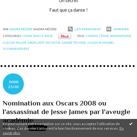
Un secret
Faut que ça danse !
PAR
SANDRA MÉZIÈRE
SANDRA MÉZIÈRE
LIEN PERMANENT
IMPRIMER
CATÉGORIES :
CESAR (2005 À 2009)
TAGS :
CINÉMA
,
CÉSAR
,
NOMINATIONS
,
CLAUDE MILLER
,
ABDELLATIF KECHICHE
,
ANDRÉ TÉCHINÉ
,
JULIAN SCHNABEL
5
COMMENTAIRES
2008
23/01
Nomination aux Oscars 2008 ou
l'assassinat de Jesse James par l'aveugle
académie
En poursuivant votre navigation sur ce site, vous acceptez l'utilisation de
Share
cookies. Ces derniers assurent le bon fonctionnement de nos services.
En
savoir plus
.