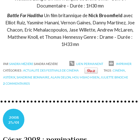
Documentaire - Durée : 1H30 mn
Battle For Haditha
Un film britannique de
Nick Broomfield
avec
Elliot Ruiz, Yasmine Hanani, Vernon Gaines, Danny Martinez, Joe
Chacon, Eric Mehalacopoulos, Jase Willette, Andrew McLaren,
Matthew Knoll, et Thomas Hennessy Genre : Drame - Durée :
1H33 mn
PAR
SANDRA MÉZIÈRE
SANDRA MÉZIÈRE
LIEN PERMANENT
IMPRIMER
CATÉGORIES :
ACTUALITÉ DES FESTIVALS DE CINÉMA
TAGS :
CINÉMA
,
ASTÉRIX
,
SANDRINE BONNAIRE
,
ALAIN DELON
,
HOU HSIAO HSIEN
,
JULIETTE BINOCHE
2
COMMENTAIRES
2008
25/01
César 2008 : nominations