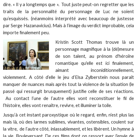
dire. « Il y a longtemps que ». Tout juste peut-on regretter que les
traits de la personnalité du personnage de Luc ne soient
qu’esquissés. (néanmoins interprété avec beaucoup de justesse
par Serge Hazanavicius). Mais à l’image du verdict improbable, cela
importe finalement peu.
Kristin Scott Thomas trouve là un
personnage magnifique à la (dé)mesure
de son talent, au prénom d'héroïne
romantique qu'elle est ici finalement,
aimant inconiditionnellement,
violemment. A côté d’elle le jeu d’Elsa Zylberstein nous paraît
manquer de nuances mais après tout la violence de la situation (le
passé qui ressurgit brusquement) justifie celle de ses réactions.
Au contact l’une de l’autre elles vont reconstituer le fil de
l’histoire, elles vont renaître, revivre, et illuminer la toile.
Jusqu’à cet instant paroxystique où le regard, enfin, n’est plus las
mais là, où des larmes sublimes, vivantes, ostensibles, coulent sur
la vitre, de l’autre côté, inlassablement, et les libèrent. Un hymne à
la vie. Bouleversant. De ces films dont on ressort avec l’envie de