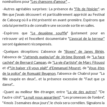
nominations pour
"Les chansons d'amour"
...
-Autres agréables surprises: La présence du
"Fils de l'épicier
", un
film que j'avais découvert et particulièrement apprécié au Festival
de Cabourg où il a été présenté en avant-première. Espérons que
cela lui permettra de connaître une seconde sortie en salles.
-Espérons que
"Le deuxième souffle
" (justement pour en
retrouver un) et l'excellent documentaire "
L'avocat de la terreur"
seront également récompensés.
-Quelques déceptions: L'absence de
"Boxes" de Janes Birkin
,
l'absence de
"J'attends quelqu'un" de Jérôme Bonnell
, de
"La face
cachée" de Bernard Campan
, de
"La vie d'artiste" de Marc Fitoussi
et d'
"Un baiser s'il vous plaît" d'Emmanuel Mouret
, de "
Vous êtes
de la police" de Romuald Beugnon
, l'absence de Chabrol pour "La
fille coupée en deux"... et la présence excessive de "Faut que ça
danse"...
-Quant au meilleur film étranger, entre "
La vie des autres
", "De
l'autre côté", "
La nuit nous appartient
", "Les promesses de l'ombre",
"4 mois 3 semaines deux jours", le choix sera cornélien. Signalons la