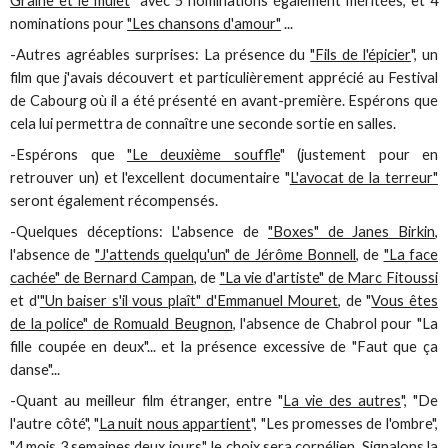
Graine et le mulet
" avec 5 nominations également méritées, et 4
nominations pour
"Les chansons d'amour"
...
-Autres agréables surprises: La présence du
"Fils de l'épicier
", un
film que j'avais découvert et particulièrement apprécié au Festival
de Cabourg où il a été présenté en avant-première. Espérons que
cela lui permettra de connaître une seconde sortie en salles.
-Espérons que
"Le deuxième souffle
" (justement pour en
retrouver un) et l'excellent documentaire "
L'avocat de la terreur"
seront également récompensés.
-Quelques déceptions: L'absence de
"Boxes" de Janes Birkin
,
l'absence de
"J'attends quelqu'un" de Jérôme Bonnell
, de
"La face
cachée" de Bernard Campan
, de
"La vie d'artiste" de Marc Fitoussi
et d'
"Un baiser s'il vous plaît" d'Emmanuel Mouret
, de "
Vous êtes
de la police" de Romuald Beugnon
, l'absence de Chabrol pour "La
fille coupée en deux"... et la présence excessive de "Faut que ça
danse"...
-Quant au meilleur film étranger, entre "
La vie des autres
", "De
l'autre côté", "
La nuit nous appartient
", "Les promesses de l'ombre",
"4 mois 3 semaines deux jours", le choix sera cornélien. Signalons la