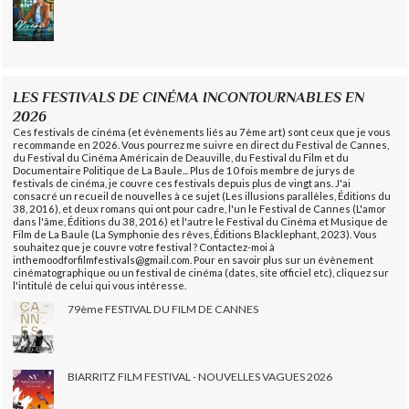
LES FESTIVALS DE CINÉMA INCONTOURNABLES EN
2026
Ces festivals de cinéma (et évènements liés au 7ème art) sont ceux que je vous
recommande en 2026. Vous pourrez me suivre en direct du Festival de Cannes,
du Festival du Cinéma Américain de Deauville, du Festival du Film et du
Documentaire Politique de La Baule... Plus de 10 fois membre de jurys de
festivals de cinéma, je couvre ces festivals depuis plus de vingt ans. J'ai
consacré un recueil de nouvelles à ce sujet (Les illusions parallèles, Éditions du
38, 2016), et deux romans qui ont pour cadre, l'un le Festival de Cannes (L'amor
dans l'âme, Éditions du 38, 2016) et l'autre le Festival du Cinéma et Musique de
Film de La Baule (La Symphonie des rêves, Éditions Blacklephant, 2023). Vous
souhaitez que je couvre votre festival ? Contactez-moi à
inthemoodforfilmfestivals@gmail.com. Pour en savoir plus sur un évènement
cinématographique ou un festival de cinéma (dates, site officiel etc), cliquez sur
l'intitulé de celui qui vous intéresse.
79ème FESTIVAL DU FILM DE CANNES
BIARRITZ FILM FESTIVAL - NOUVELLES VAGUES 2026