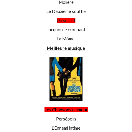
Molière
Le Deuxième souffle
Un secret
Jacquou le croquant
La Môme
Meilleure musique
Les Chansons d'amour
Persépolis
L'Ennemi intime