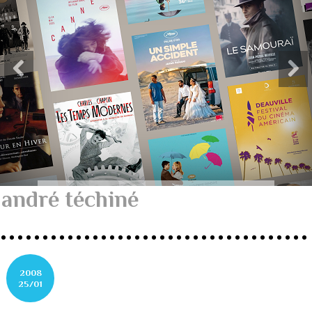
andré téchiné
2008
25/01