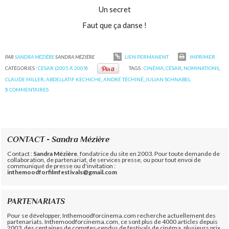
Un secret
Faut que ça danse !
PAR
SANDRA MÉZIÈRE
SANDRA MÉZIÈRE
LIEN PERMANENT
IMPRIMER
CATÉGORIES :
CESAR (2005 À 2009)
TAGS :
CINÉMA
,
CÉSAR
,
NOMINATIONS
,
CLAUDE MILLER
,
ABDELLATIF KECHICHE
,
ANDRÉ TÉCHINÉ
,
JULIAN SCHNABEL
5
COMMENTAIRES
CONTACT - Sandra Mézière
Contact :
Sandra Mézière
, fondatrice du site en 2003. Pour toute demande de
collaboration, de partenariat, de services presse, ou pour tout envoi de
communiqué de presse ou d'invitation :
inthemoodforfilmfestivals@gmail.com
PARTENARIATS
Pour se développer, Inthemoodforcinema.com recherche actuellement des
partenariats. Inthemoodforcinema.com, ce sont plus de 4000 articles depuis
2003, des centaines de comptes-rendus de festivals de cinéma, plusieurs prix