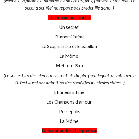
(Même si la photo est admirable dans ces 5 films, j'aimerais bien que "Le
second souffle" ne reparte pas bredouille donc...)
Le Deuxième souffle
Un secret
L'Ennemi intime
Le Scaphandre et le papillon
La Môme
Meilleur Son
(Le son est un des éléments essentiels du film pour lequel j'ai voté même
s'il l'est aussi par définition des comédies musicales citées...)
L'Ennemi intime
Les Chansons d'amour
Persépolis
La Môme
Le Scaphandre et le papillon