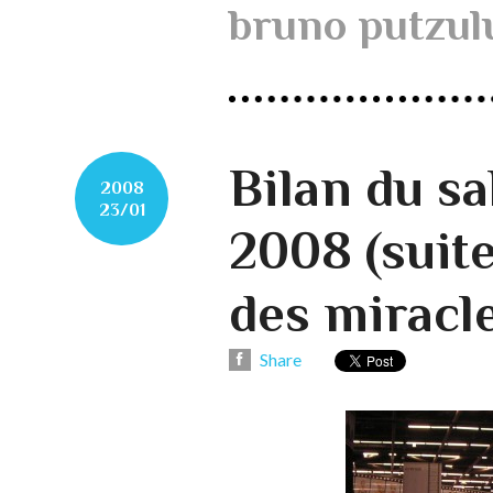
bruno putzul
Bilan du s
2008
23/01
2008 (suite 
des miracl
Share