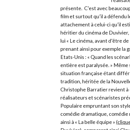
réalisat
présente. C’est avec beaucoup 
film et surtout qu’il a défendu le
attachement à celui-ci qu’il es
héritier du cinéma de Duvivier
lui « Le cinéma, avant d’être de 
prenant ainsi pour exemple la g
Etats-Unis : « Quand les scénari
entière est paralysée. » Même s
situation française étant différ
tradition, héritée de la Nouvell
Christophe Barratier revient à 
réalisateurs et scénaristes pré
Populaire empruntant son style 
comédie dramatique, comédie mus
ainsi à « La belle équipe »
(cliqu