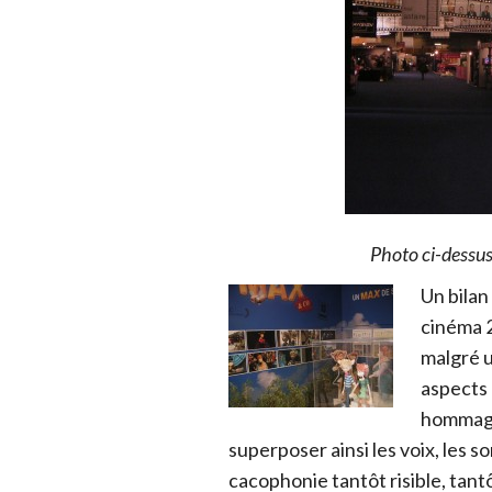
Photo ci-dessus
Un bila
cinéma 2
malgré u
aspects 
hommage
superposer ainsi les voix, les s
cacophonie tantôt risible, tant