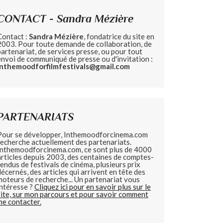
CONTACT - Sandra Mézière
Contact :
Sandra Mézière
, fondatrice du site en
2003. Pour toute demande de collaboration, de
partenariat, de services presse, ou pour tout
envoi de communiqué de presse ou d'invitation :
inthemoodforfilmfestivals@gmail.com
PARTENARIATS
Pour se développer, Inthemoodforcinema.com
recherche actuellement des partenariats.
Inthemoodforcinema.com, ce sont plus de 4000
articles depuis 2003, des centaines de comptes-
rendus de festivals de cinéma, plusieurs prix
décernés, des articles qui arrivent en tête des
moteurs de recherche... Un partenariat vous
intéresse ?
Cliquez ici pour en savoir plus sur le
site, sur mon parcours et pour savoir comment
me contacter.