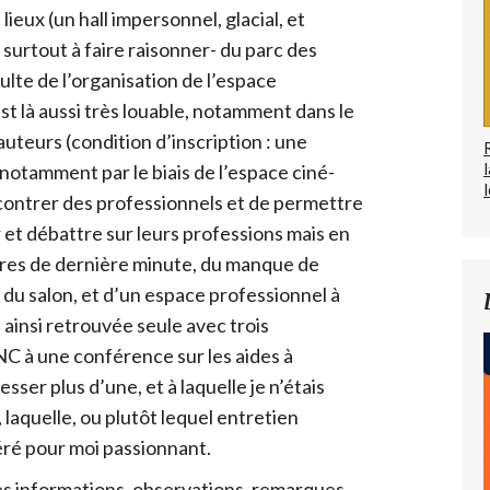
lieux (un hall impersonnel, glacial, et
surtout à faire raisonner- du parc des
ulte de l’organisation de l’espace
est là aussi très louable, notamment dans le
uteurs (condition d’inscription : une
, notamment par le biais de l’espace ciné-
l
ncontrer des professionnels et de permettre
 et débattre sur leurs professions mais en
res de dernière minute, du manque de
iel du salon, et d’un espace professionnel à
s ainsi retrouvée seule avec trois
 à une conférence sur les aides à
resser plus d’une, et à laquelle je n’étais
), laquelle, ou plutôt lequel entretien
éré pour moi passionnant.
s informations, observations, remarques