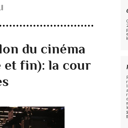
u
alon du cinéma
et fin): la cour
es