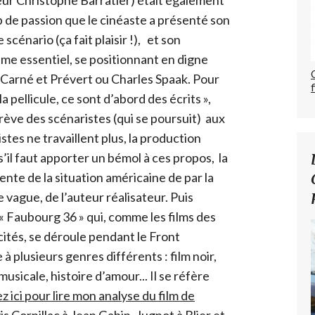
eur Christophe Barratier) était également
de passion que le cinéaste a présenté son
 scénario (ça fait plaisir !), et son
time essentiel, se positionnant en digne
, Carné et Prévert ou Charles Spaak. Pour
la pellicule, ce sont d’abord des écrits »,
rève des scénaristes (qui se poursuit) aux
stes ne travaillent plus, la production
’il faut apporter un bémol à ces propos, la
ente de la situation américaine de par la
e vague, de l’auteur réalisateur. Puis
« Faubourg 36 » qui, comme les films des
cités, se déroule pendant le Front
à plusieurs genres différents : film noir,
icale, histoire d’amour... Il se réfère
ez ici pour lire mon analyse du film de