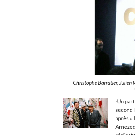
Christophe Barratier, Julie
-Un part
second 
après « 
Arnezede