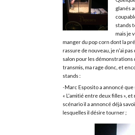
glanés a
coupable
stands t
mais je v
manger du pop corn dont la pr
rassure de nouveau, je n’ai pa
salon pour les démonstrations d
transmis, ma rage donc, et enc
stands :
-Marc Esposito a annoncé que so
« L’amitié entre deux filles », e
scénario il a annoncé déjà sav
lesquelles il désire tourner ;