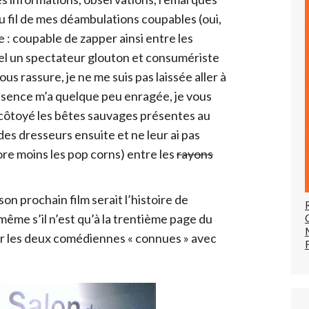
u fil de mes déambulations coupables (oui,
 : coupable de zapper ainsi entre les
el un spectateur glouton et consumériste
ous rassure, je ne me suis pas laissée aller à
ésence m’a quelque peu enragée, je vous
s côtoyé les bêtes sauvages présentes au
es dresseurs ensuite et ne leur ai pas
ore moins les pop corns) entre les
rayons
n prochain film serait l’histoire de
t même s’il n’est qu’à la trentième page du
oir les deux comédiennes « connues » avec