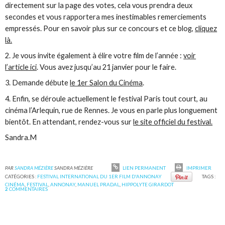
directement sur la page des votes, cela vous prendra deux
secondes et vous rapportera mes inestimables remerciements
empressés. Pour en savoir plus sur ce concours et ce blog,
cliquez
là.
2. Je vous invite également à élire votre film de l’année :
voir
l’article ici
. Vous avez jusqu’au 21 janvier pour le faire.
3. Demande débute
le 1er Salon du Cinéma
.
4. Enfin, se déroule actuellement le festival Paris tout court, au
cinéma l’Arlequin, rue de Rennes. Je vous en parle plus longuement
bientôt. En attendant, rendez-vous sur
le site officiel du festival.
Sandra.M
PAR
SANDRA MÉZIÈRE
SANDRA MÉZIÈRE
LIEN PERMANENT
IMPRIMER
CATÉGORIES :
FESTIVAL INTERNATIONAL DU 1ER FILM D'ANNONAY
TAGS :
CINÉMA
,
FESTIVAL
,
ANNONAY
,
MANUEL PRADAL
,
HIPPOLYTE GIRARDOT
2
COMMENTAIRES