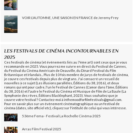
VOIR L'AUTOMNE, UNE SAISON EN FRANCE de Jeremy Frey
LES FESTIVALS DE CINÉMA INCONTOURNABLES EN
2025
Ces festivals de cinéma (et évènements liés au 7ème art) sont ceux que je vous
recommande en 2025. Vous pourrez me suivre en direct du Festival de Cannes,
du Festival du Cinéma Américain de Deauville, du Dinard Festival du Film
Britannique et Irlandais... Plus de 10 fois membre de jurys de festivals de cinéma,
je couvre ces festivals depuis plus de vingt ans. J'ai consacré un recueil de
nouvelles à ce sujet (Les illusions parallèles, Éditions du 38, 2016), et deux
romans qui ont pour cadre, l'un le Festival de Cannes (L'amor dans l'âme, Éditions
du 38, 2016) et l'autre le Festival du Cinéma et Musique de Film de La Baule (La
Symphonie des rêves, Éditions Blacklephant, 2023). Vous souhaitez que je
couvre votre festival ? Contactez-moi à inthemoodforfilmfestivals@gmail.com.
Pour en savoir plus sur un évènement cinématographique ou un festival de
cinéma (dates, site officiel etc), cliquez sur l'intitulé de celui qui vous intéresse.
53ème Fema - Festival La Rochelle Cinéma 2025
Arras Film Festival 2025