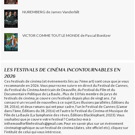
NUREMBERG de James Vanderbilt
VICTOR COMME TOUT LE MONDE de Pascal Bonitzer
LES FESTIVALS DE CINÉMA INCONTOURNABLES EN
2026
Ces festivals de cinéma (et évènements liés au 7ème art) sont ceux que je vous
recommande en 2026. Vous pourrez me suivre en direct du Festival de Cannes,
du Festival du Cinéma Américain de Deauville, du Festival du Film et du
Documentaire Politique de La Baule... Plus de 10 fois membre de jurys de
festivals de cinéma, je couvre ces festivals depuis plus de vingt ans. J'ai
consacré un recueil de nouvelles à ce sujet (Les illusions parallèles, Éditions du
38, 2016), et deux romans qui ont pour cadre, l'un le Festival de Cannes (L'amor
dans l'âme, Éditions du 38, 2016) et l'autre le Festival du Cinéma et Musique de
Film de La Baule (La Symphonie des rêves, Éditions Blacklephant, 2023). Vous
souhaitez que je couvre votre festival ? Contactez-moi à
inthemoodforfilmfestivals@gmail.com. Pour en savoir plus sur un évènement
cinématographique ou un festival de cinéma (dates, site officiel etc), cliquez sur
l'intitulé de celui qui vous intéresse.