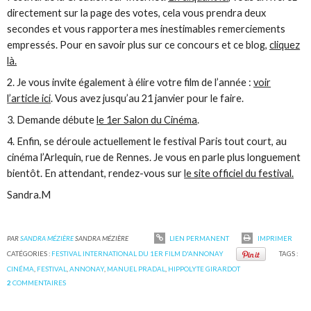
directement sur la page des votes, cela vous prendra deux
secondes et vous rapportera mes inestimables remerciements
empressés. Pour en savoir plus sur ce concours et ce blog,
cliquez
là.
2. Je vous invite également à élire votre film de l’année :
voir
l’article ici
. Vous avez jusqu’au 21 janvier pour le faire.
3. Demande débute
le 1er Salon du Cinéma
.
4. Enfin, se déroule actuellement le festival Paris tout court, au
cinéma l’Arlequin, rue de Rennes. Je vous en parle plus longuement
bientôt. En attendant, rendez-vous sur
le site officiel du festival.
Sandra.M
PAR
SANDRA MÉZIÈRE
SANDRA MÉZIÈRE
LIEN PERMANENT
IMPRIMER
CATÉGORIES :
FESTIVAL INTERNATIONAL DU 1ER FILM D'ANNONAY
TAGS :
CINÉMA
,
FESTIVAL
,
ANNONAY
,
MANUEL PRADAL
,
HIPPOLYTE GIRARDOT
2
COMMENTAIRES