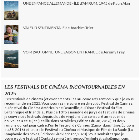
UNE ENFANCE ALLEMANDE - ÎLE d'AMRUM, 1945 de Fatih Akin
VALEUR SENTIMENTALE de Joachim Trier
VOIR L'AUTOMNE, UNE SAISON EN FRANCE de Jeremy Frey
LES FESTIVALS DE CINÉMA INCONTOURNABLES EN
2025
Ces festivals de cinéma (et évènements liés au 7ème art) sont ceux que je vous
recommande en 2025. Vous pourrez me suivre en direct du Festival de Cannes,
du Festival du Cinéma Américain de Deauville, du Dinard Festival du Film
Britannique et Irlandais... Plus de 10 fois membre de jurys de festivals de cinéma,
je couvre ces festivals depuis plus de vingt ans. J'ai consacré un recueil de
nouvelles à ce sujet (Les illusions parallèles, Éditions du 38, 2016), et deux
romans qui ont pour cadre, l'un le Festival de Cannes (L'amor dans l'âme, Éditions
du 38, 2016) et l'autre le Festival du Cinéma et Musique de Film de La Baule (La
Symphonie des rêves, Éditions Blacklephant, 2023). Vous souhaitez que je
couvre votre festival ? Contactez-moi à inthemoodforfilmfestivals@gmail.com.