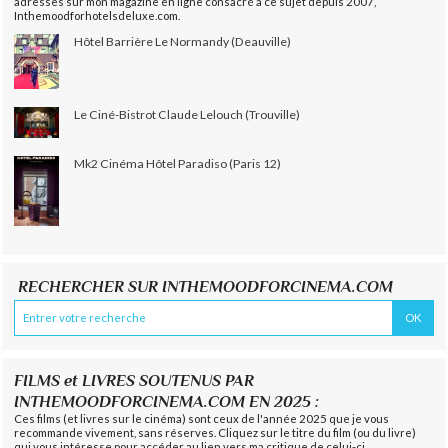
adresses sur mon magazine en ligne consacré à ce sujet depuis 2007,
Inthemoodforhotelsdeluxe.com.
Hôtel Barrière Le Normandy (Deauville)
Le Ciné-Bistrot Claude Lelouch (Trouville)
Mk2 Cinéma Hôtel Paradiso (Paris 12)
RECHERCHER SUR INTHEMOODFORCINEMA.COM
FILMS et LIVRES SOUTENUS PAR
INTHEMOODFORCINEMA.COM EN 2025 :
Ces films (et livres sur le cinéma) sont ceux de l'année 2025 que je vous
recommande vivement, sans réserves. Cliquez sur le titre du film (ou du livre)
qui vous intéresse pour accéder au lien vers ma critique de celui-ci.