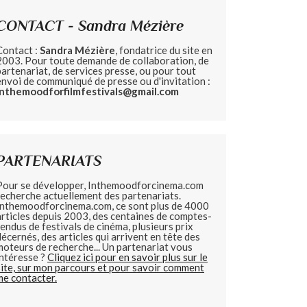
CONTACT - Sandra Mézière
Contact :
Sandra Mézière
, fondatrice du site en
2003. Pour toute demande de collaboration, de
partenariat, de services presse, ou pour tout
envoi de communiqué de presse ou d'invitation :
inthemoodforfilmfestivals@gmail.com
PARTENARIATS
Pour se développer, Inthemoodforcinema.com
recherche actuellement des partenariats.
Inthemoodforcinema.com, ce sont plus de 4000
articles depuis 2003, des centaines de comptes-
rendus de festivals de cinéma, plusieurs prix
décernés, des articles qui arrivent en tête des
moteurs de recherche... Un partenariat vous
intéresse ?
Cliquez ici pour en savoir plus sur le
site, sur mon parcours et pour savoir comment
me contacter.