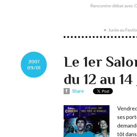
Rencontre-débat avec Oli
Jurée au Festiv
Le 1er Sal
2007
09/01
du 12 au 14
Share
Vendredi
ses port
demande 
tôt dans