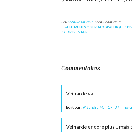
PAR
SANDRA MÉZIÈRE
SANDRA MÉZIÈRE
:
EVENEMENTS CINEMATOGRAPHIQUES DI
8
COMMENTAIRES
Commentaires
Veinarde va !
Écrit par :
@Sandra M.
17h37
-
merc
Veinarde encore plus... mais 